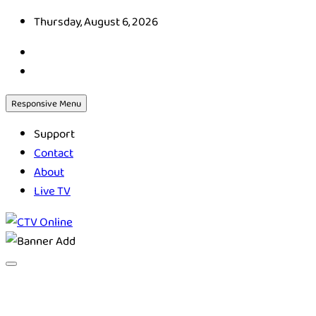
Skip
Thursday, August 6, 2026
to
content
Responsive Menu
Support
Contact
About
Live TV
CTV Online