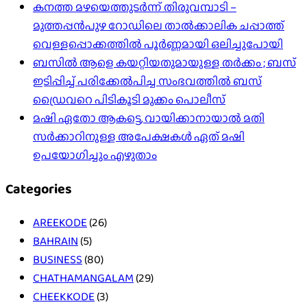
കനത്ത മഴയെത്തുടർന്ന് തിരുവമ്പാടി –
മുത്തപ്പൻപുഴ റോഡിലെ താൽക്കാലിക ചപ്പാത്ത്
വെള്ളപ്പൊക്കത്തിൽ പൂർണ്ണമായി ഒലിച്ചുപോയി
ബസിൽ ആളെ കയറ്റിയതുമായുള്ള തർക്കം ; ബസ്
ഇടിപ്പിച്ച് പരിക്കേൽപിച്ച സംഭവത്തിൽ ബസ്
ഡ്രൈവറെ പിടികൂടി മുക്കം പൊലീസ്
മഷി ഏതോ ആകട്ടെ, വായിക്കാനായാൽ മതി​
സർക്കാറിനുള്ള അപേക്ഷകൾ ഏത് മഷി
ഉപയോഗിച്ചും എഴുതാം
Categories
AREEKODE
(26)
BAHRAIN
(5)
BUSINESS
(80)
CHATHAMANGALAM
(29)
CHEEKKODE
(3)