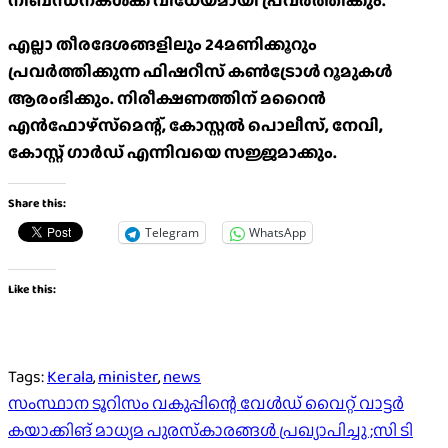
നിബന്ധനകള്‍ക്ക് വിധേയമായി പ്രവര്‍ത്തിക്കും.
എല്ലാ തീരദേശങ്ങളിലും 24മണിക്കൂറും
പ്രവര്‍ത്തിക്കുന്ന ഫിഷറീസ് കണ്‍ട്രോള്‍ റൂമുകള്‍
ആരംഭിക്കും. നിരീക്ഷണത്തിന് മറൈന്‍
എന്‍ഫോഴ്‌സ്‌മെന്റ്, കോസ്റ്റല്‍ പൊലീസ്, നേവി,
കോസ്റ്റ് ഗാര്‍ഡ് എന്നിവയെ സജ്ജമാക്കും.
Share this:
Telegram
WhatsApp
Like this:
Tags:
Kerala
,
minister
,
news
Post
സംസ്ഥാന ടൂറിസം വകുപ്പിന്റെ വേൾഡ് വൈറ്റ് വാട്ടർ
കയാക്കിങ് മാധ്യമ പുരസ്‌കാരങ്ങൾ പ്രഖ്യാപിച്ചു ;സി ടി