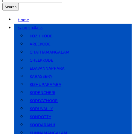
Search
Home
പ്രാദേശികം
KOZHIKODE
AREEKODE
CHATHAMANGALAM
CHEEKKODE
EDAVANNAPPARA
KARASSERY
KIZHUPARAMBA
KODENCHERI
KODIYATHOOR
KODUVALLY
KONDOTTY
KOODARANJI
KUNNAMANGALAM