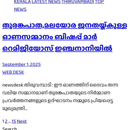
KERALA
LATEST NEWS
THIRUVAMBADI
TOP
NEWS
തുരങ്കപാത,മലയോര ജനതയ്ക്കുള്ള
ഓണസമ്മാനം ബിഷപ്പ് മാർ
റെമിജിയോസ് ഇഞ്ചനാനിയിൽ
September 1, 2025
WEB DESK
newsdesk തിരുവമ്പാടി : ഈ ഓണത്തിന് ദൈവം തന്ന
വലിയ സമ്മാനമാണ് തുരങ്കപാതയുടെ നിർമ്മാണ
പ്രവർത്തനങ്ങളുടെ ഉദ്ഘാടനം നമ്മുടെ പ്രിയപ്പെട്ട
മുഖ്യമന്ത്രി…
Posts
1
2
…
15
Next
Search