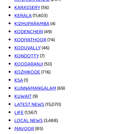
KARASSERY
(56)
KERALA
(11,403)
KIZHUPARAMBA
(4)
KODENCHERI
(49)
KODIYATHOOR
(74)
KODUVALLY
(46)
KONDOTTY
(7)
KOODARANJI
(50)
KOZHIKODE
(716)
KSA
(1)
KUNNAMANGALAM
(69)
KUWAIT
(9)
LATEST NEWS
(15,070)
LIFE
(1,567)
LOCAL NEWS
(3,488)
MAVOOR
(85)