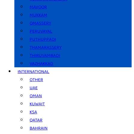
MAVOOR
MUKKAM
OMASSERY
PERUVAYAL
PUTHUPPADI
THAMARASSERY
THIRUVAMBADI
VAZHAKKAD
INTERNATIONAL
OTHER
UAE
OMAN
KUWAIT
KSA
QATAR
BAHRAIN