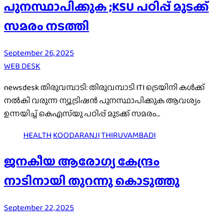
പുനസ്ഥാപിക്കുക ;KSU പഠിപ്പ് മുടക്ക്
സമരം നടത്തി
September 26, 2025
WEB DESK
newsdesk തിരുവമ്പാടി: തിരുവമ്പാടി ITI ട്രെയിനി കൾക്ക്
നൽകി വരുന്ന ന്യൂട്രിഷൻ പുനസ്ഥാപിക്കുക ആവശ്യം
ഉന്നയിച്ച് കെഎസ്‌യു പഠിപ്പ് മുടക്ക് സമരം…
HEALTH
KOODARANJI
THIRUVAMBADI
ജനകീയ ആരോഗ്യ കേന്ദ്രം
നാടിനായി തുറന്നു കൊടുത്തു
September 22, 2025