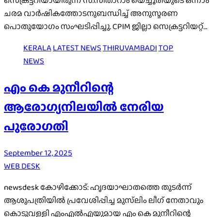
സെക്രട്ടറിയായിരുന്ന സ.സീതാറാം യെച്ചൂരിയുടെ ഒന്നാം
ചരമ വാർഷികത്തോടനുബന്ധിച്ച് അനുസ്മരണ
പൊതുയോഗം സംഘടിപ്പിച്ചു. CPIM ജില്ലാ സെക്രട്ടറിയറ്റ്…
KERALA
LATEST NEWS
THIRUVAMBADI
TOP
NEWS
എം കെ മുനീറിന്റെ
ആരോഗ്യനിലയിൽ നേരിയ
പുരോഗതി
September 12, 2025
WEB DESK
newsdesk കോഴിക്കോട്: ഹൃദയാഘാതത്തെ തുടർന്ന്
ആശുപത്രിയിൽ പ്രവേശിപ്പിച്ച മുസ്‌ലിം ലീഗ് നേതാവും
കൊടുവള്ളി എംഎൽഎയുമായ എം കെ മുനീറിന്റെ