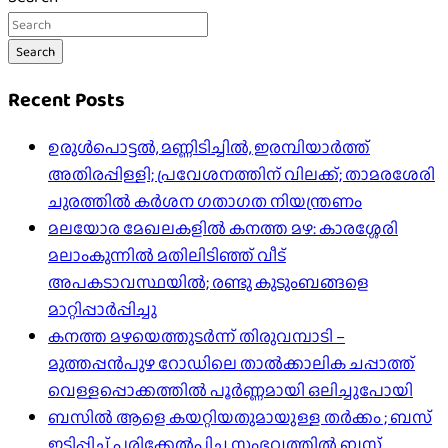
pagination
Search
Recent Posts
ഉരുൾപൊട്ടൽ, മണ്ണിടിച്ചിൽ, ഇരമ്പിയാര്‍ത്ത്
അതിരപ്പിള്ളി; പ്രവേശനത്തിന് വിലക്ക്; താമരശേരി
ചുരത്തില്‍ കര്‍ശന ഗതാഗത നിയന്ത്രണം
മലയോര മേഖലകളിൽ കനത്ത മഴ: കാരശ്ശേരി
മലാംകുന്നിൽ മതിലിടിഞ്ഞ് വീട്
അപകടാവസ്ഥയിൽ; രണ്ടു കുടുംബങ്ങളെ
മാറ്റിപ്പാർപ്പിച്ചു
കനത്ത മഴയെത്തുടർന്ന് തിരുവമ്പാടി –
മുത്തപ്പൻപുഴ റോഡിലെ താൽക്കാലിക ചപ്പാത്ത്
വെള്ളപ്പൊക്കത്തിൽ പൂർണ്ണമായി ഒലിച്ചുപോയി
ബസിൽ ആളെ കയറ്റിയതുമായുള്ള തർക്കം ; ബസ്
ഇടിപ്പിച്ച് പരിക്കേൽപിച്ച സംഭവത്തിൽ ബസ്