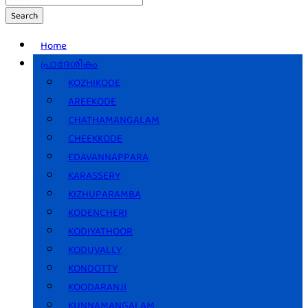
Search
Home
പ്രാദേശികം
KOZHIKODE
AREEKODE
CHATHAMANGALAM
CHEEKKODE
EDAVANNAPPARA
KARASSERY
KIZHUPARAMBA
KODENCHERI
KODIYATHOOR
KODUVALLY
KONDOTTY
KOODARANJI
KUNNAMANGALAM