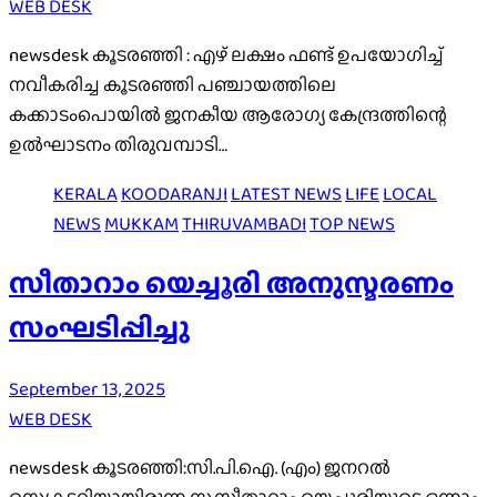
WEB DESK
newsdesk കൂടരഞ്ഞി : എഴ് ലക്ഷം ഫണ്ട്‌ ഉപയോഗിച്ച്
നവീകരിച്ച കൂടരഞ്ഞി പഞ്ചായത്തിലെ
കക്കാടംപൊയിൽ ജനകീയ ആരോഗ്യ കേന്ദ്രത്തിന്റെ
ഉൽഘാടനം തിരുവമ്പാടി…
KERALA
KOODARANJI
LATEST NEWS
LIFE
LOCAL
NEWS
MUKKAM
THIRUVAMBADI
TOP NEWS
സീതാറാം യെച്ചൂരി അനുസ്മരണം
സംഘടിപ്പിച്ചു
September 13, 2025
WEB DESK
newsdesk കൂടരഞ്ഞി:സി.പി.ഐ. (എം) ജനറൽ