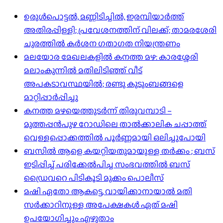
ഉരുൾപൊട്ടൽ, മണ്ണിടിച്ചിൽ, ഇരമ്പിയാര്‍ത്ത്
അതിരപ്പിള്ളി; പ്രവേശനത്തിന് വിലക്ക്; താമരശേരി
ചുരത്തില്‍ കര്‍ശന ഗതാഗത നിയന്ത്രണം
മലയോര മേഖലകളിൽ കനത്ത മഴ: കാരശ്ശേരി
മലാംകുന്നിൽ മതിലിടിഞ്ഞ് വീട്
അപകടാവസ്ഥയിൽ; രണ്ടു കുടുംബങ്ങളെ
മാറ്റിപ്പാർപ്പിച്ചു
കനത്ത മഴയെത്തുടർന്ന് തിരുവമ്പാടി –
മുത്തപ്പൻപുഴ റോഡിലെ താൽക്കാലിക ചപ്പാത്ത്
വെള്ളപ്പൊക്കത്തിൽ പൂർണ്ണമായി ഒലിച്ചുപോയി
ബസിൽ ആളെ കയറ്റിയതുമായുള്ള തർക്കം ; ബസ്
ഇടിപ്പിച്ച് പരിക്കേൽപിച്ച സംഭവത്തിൽ ബസ്
ഡ്രൈവറെ പിടികൂടി മുക്കം പൊലീസ്
മഷി ഏതോ ആകട്ടെ, വായിക്കാനായാൽ മതി​
സർക്കാറിനുള്ള അപേക്ഷകൾ ഏത് മഷി
ഉപയോഗിച്ചും എഴുതാം