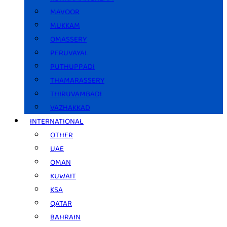
MAVOOR
MUKKAM
OMASSERY
PERUVAYAL
PUTHUPPADI
THAMARASSERY
THIRUVAMBADI
VAZHAKKAD
INTERNATIONAL
OTHER
UAE
OMAN
KUWAIT
KSA
QATAR
BAHRAIN