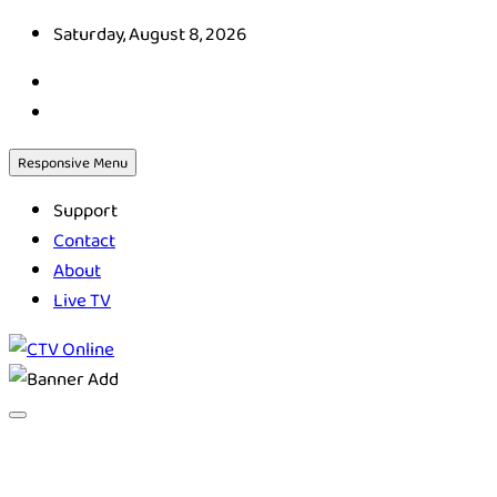
Skip
Saturday, August 8, 2026
to
content
Responsive Menu
Support
Contact
About
Live TV
CTV Online