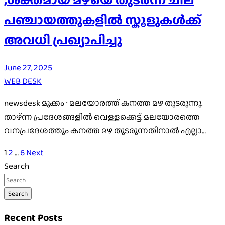
പഞ്ചായത്തുകളിൽ സ്കൂളുകൾക്ക്
അവധി പ്രഖ്യാപിച്ചു
June 27, 2025
WEB DESK
newsdesk മുക്കം ∙ മലയോരത്ത് കനത്ത മഴ തുടരുന്നു.
താഴ്ന്ന പ്രദേശങ്ങളിൽ വെള്ളക്കെട്ട്. മലയോരത്തെ
വനപ്രദേശത്തും കനത്ത മഴ തുടരുന്നതിനാൽ എല്ലാ…
Posts
1
2
…
6
Next
Search
pagination
Search
Recent Posts