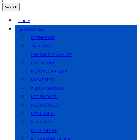
Search
Home
പ്രാദേശികം
KOZHIKODE
AREEKODE
CHATHAMANGALAM
CHEEKKODE
EDAVANNAPPARA
KARASSERY
KIZHUPARAMBA
KODENCHERI
KODIYATHOOR
KODUVALLY
KONDOTTY
KOODARANJI
KUNNAMANGALAM