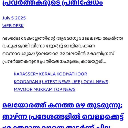
പ്രവർത്തകരുടെ പ്രതിഷേധം
July 5, 2025
WEB DESK
newsdesk കേരളത്തിന്റെ ആരോഗ്യ മേഖലയെ തകർത്ത
വകുപ്പ് മന്ത്രി വീണാ ജോർജ് രാജിവെക്കണ
മെന്നാവശ്യപ്പെട്ട്മലയോര മേഖലയിൽ കോൺഗ്രസ്
പ്രവർത്തകരുടെ പ്രതിഷേധം.മുക്കം, കാരശ്ശേരി…
KARASSERY
KERALA
KODIYATHOOR
KOODARANJI
LATEST NEWS
LIFE
LOCAL NEWS
MAVOOR
MUKKAM
TOP NEWS
മലയോരത്ത് കനത്ത മഴ തുടരുന്നു;
താഴ്ന്ന പ്രദേശങ്ങളിൽ വെള്ളക്കെട്ട്
;ശക്തമായ മഴയെ തുടർന്ന് ചില