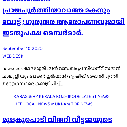
പ്രായപൂർത്തിയാവാത്ത മകനും
വോട്ട് ; ഗുരുതര ആരോപണവുമായി
ഇടതുപക്ഷ മെമ്പർമാർ.
September 10, 2025
WEB DESK
newsdesk കാരശ്ശേരി : മുൻ മണ്ഡലം പ്രസിഡൻ്റ് സമാൻ
ചാലൂളി യുടെ മകൻ ഇർഫാൻ ആഷിഖ് രേഖ തിരുത്തി
ഉദ്യോഗസ്ഥരെ കബളിപിച്ച്…
KARASSERY
KERALA
KOZHIKODE
LATEST NEWS
LIFE
LOCAL NEWS
MUKKAM
TOP NEWS
മുളകുപൊടി വിതറി വീട്ടമ്മയുടെ