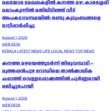
മലയോര മേഖലകളിൽ കനത്ത മഴ: കാരശ്ശേരി
മലാംകുന്നിൽ മതിലിടിഞ്ഞ് വീട്
അപകടാവസ്ഥയിൽ; രണ്ടു കുടുംബങ്ങളെ
മാറ്റിപ്പാർപ്പിച്ചു
August 1, 2026
WEB DESK
KERALA
LATEST NEWS
LIFE
LOCAL NEWS
TOP NEWS
കനത്ത മഴയെത്തുടർന്ന് തിരുവമ്പാടി –
മുത്തപ്പൻപുഴ റോഡിലെ താൽക്കാലിക
ചപ്പാത്ത് വെള്ളപ്പൊക്കത്തിൽ പൂർണ്ണമായി
ഒലിച്ചുപോയി
August 1, 2026
WEB DESK