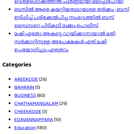
വെള്ളപ്പൊക്കത്തിൽ പൂർണ്ണമായി ഒലിച്ചുപോയി
ബസിൽ ആളെ കയറ്റിയതുമായുള്ള തർക്കം ; ബസ്
ഇടിപ്പിച്ച് പരിക്കേൽപിച്ച സംഭവത്തിൽ ബസ്
ഡ്രൈവറെ പിടികൂടി മുക്കം പൊലീസ്
മഷി ഏതോ ആകട്ടെ, വായിക്കാനായാൽ മതി​
സർക്കാറിനുള്ള അപേക്ഷകൾ ഏത് മഷി
ഉപയോഗിച്ചും എഴുതാം
Categories
AREEKODE
(26)
BAHRAIN
(5)
BUSINESS
(80)
CHATHAMANGALAM
(29)
CHEEKKODE
(3)
EDAVANNAPPARA
(10)
Education
(180)