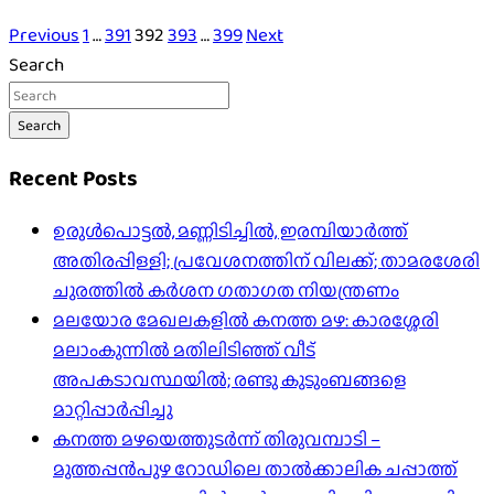
Posts
Previous
1
…
391
392
393
…
399
Next
Search
pagination
Search
Recent Posts
ഉരുൾപൊട്ടൽ, മണ്ണിടിച്ചിൽ, ഇരമ്പിയാര്‍ത്ത്
അതിരപ്പിള്ളി; പ്രവേശനത്തിന് വിലക്ക്; താമരശേരി
ചുരത്തില്‍ കര്‍ശന ഗതാഗത നിയന്ത്രണം
മലയോര മേഖലകളിൽ കനത്ത മഴ: കാരശ്ശേരി
മലാംകുന്നിൽ മതിലിടിഞ്ഞ് വീട്
അപകടാവസ്ഥയിൽ; രണ്ടു കുടുംബങ്ങളെ
മാറ്റിപ്പാർപ്പിച്ചു
കനത്ത മഴയെത്തുടർന്ന് തിരുവമ്പാടി –
മുത്തപ്പൻപുഴ റോഡിലെ താൽക്കാലിക ചപ്പാത്ത്