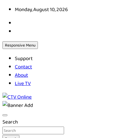
Skip
Monday, August 10, 2026
to
content
Responsive Menu
Support
Contact
About
Live TV
CTV Online
Search