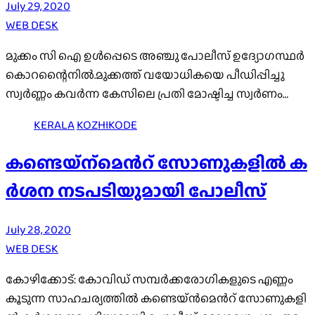
July 29, 2020
WEB DESK
മുക്കം സി ഐ ഉൾപ്പെടെ അഞ്ചു പോലീസ് ഉദ്യോഗസ്ഥർ
കൊറന്റൈനിൽ.മുക്കത്ത് വയോധികയെ പീഡിപ്പിച്ചു
സ്വർണ്ണം കവർന്ന കേസിലെ പ്രതി മോഷ്ടിച്ച സ്വർണം…
KERALA
KOZHIKODE
ക​ണ്ടെ​യ്ന്‌മെ​ന്‍റ് സോ​ണു​ക​ളി​ല്‍ ക​
ര്‍​ശ​ന ന​ട​പ​ടി​യു​മാ​യി പോലീ​സ്
July 28, 2020
WEB DESK
കോ​ഴി​ക്കോ​ട്: കോ​വി​ഡ് സ​മ്പ​ര്‍​ക്ക​രോ​ഗി​ക​ളു​ടെ എ​ണ്ണം
കൂ​ടു​ന്ന സാ​ഹ​ച​ര്യ​ത്തി​ല്‍ ക​ണ്ടെ​യ്ന്‍മെ​ന്‍റ് സോ​ണു​ക​ളി​