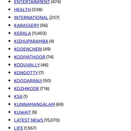
ENTERTAINMENT
(474)
HEALTH
(338)
INTERNATIONAL
(257)
KARASSERY
(56)
KERALA
(11,403)
KIZHUPARAMBA
(4)
KODENCHERI
(49)
KODIYATHOOR
(74)
KODUVALLY
(46)
KONDOTTY
(7)
KOODARANJI
(50)
KOZHIKODE
(716)
KSA
(1)
KUNNAMANGALAM
(69)
KUWAIT
(9)
LATEST NEWS
(15,070)
LIFE
(1,567)