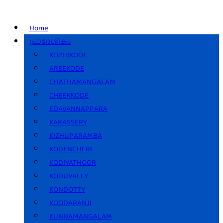
Home
പ്രാദേശികം
KOZHIKODE
AREEKODE
CHATHAMANGALAM
CHEEKKODE
EDAVANNAPPARA
KARASSERY
KIZHUPARAMBA
KODENCHERI
KODIYATHOOR
KODUVALLY
KONDOTTY
KOODARANJI
KUNNAMANGALAM