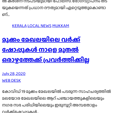
ല്‍ ക​ര്‍​ശ​ന ന​ട​പ​ടി​യു​മാ​യി പോ​ലീ​സ്. രോ​ഗവ്യാ​പ​നം ത​ട​
യു​ക​യെ​ന്ന​ത് പ്ര​ധാ​ന ദൗ​ത്യ​മാ​യി ഏ​റ്റെ​ടു​ത്തു​കൊ​ണ്ടാ​
ണ്…
KERALA
LOCAL NEWS
MUKKAM
മുക്കം മേഖലയിലെ വർക്ക്
ഷോപ്പുകൾ നാളെ മുതൽ
ഒരാഴ്ചത്തേക്ക് പ്രവർത്തിക്കില്ല
July 28, 2020
WEB DESK
കോവിഡ് 19 മുക്കം മേഖലയിൽ പടരുന്ന സാഹചര്യത്തിൽ
മലയോര മേഖലയിലെ ആറ് പഞ്ചായത്തുകളിലെയും
നഗര സഭ പരിധിയിലെയും ഇരുനൂറ്റി അമ്പതോളം
വർക്ക്ഷോപ്പുകൾ…