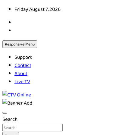
Skip
Friday, August 7, 2026
to
content
Responsive Menu
Support
Contact
About
Live TV
CTV Online
Search