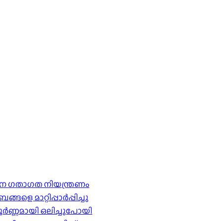
ര്‍ശന ഗതാഗത നിയന്ത്രണം
െ മാറ്റിപ്പാർപ്പിച്ചു
ൂർണ്ണമായി ഒലിച്ചുപോയി