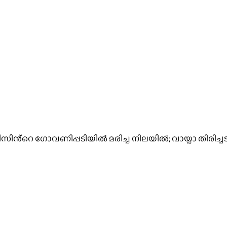
ൻ്റെ ഗോവണിപ്പടിയിൽ മരിച്ച നിലയിൽ; വായ്പാ തിരിച്ചടവ