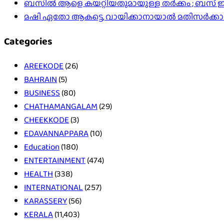
ബസിൽ ആളെ കയറ്റിയതുമായുള്ള തർക്കം ; ബസ് ഇടിപ
മഷി ഏതോ ആകട്ടെ, വായിക്കാനായാൽ മതി​സർക്ക
Categories
AREEKODE
(26)
BAHRAIN
(5)
BUSINESS
(80)
CHATHAMANGALAM
(29)
CHEEKKODE
(3)
EDAVANNAPPARA
(10)
Education
(180)
ENTERTAINMENT
(474)
HEALTH
(338)
INTERNATIONAL
(257)
KARASSERY
(56)
KERALA
(11,403)