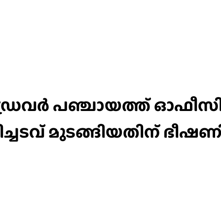
്രൈവര്‍ പഞ്ചായത്ത് ഓഫീ
ിച്ചടവ് മുടങ്ങിയതിന് ഭീഷണി