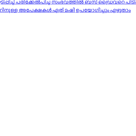
്പിച്ച് പരിക്കേൽപിച്ച സംഭവത്തിൽ ബസ് ഡ്രൈവറെ പിടി
ാറിനുള്ള അപേക്ഷകൾ ഏത് മഷി ഉപയോഗിച്ചും എഴുതാം