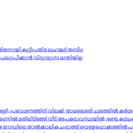
നായി കുട്ടിപ്രതിഭ മുഹമ്മദ് തസീം!
ാപിക്കാൻ വിദ്യാഭ്യാസ മന്ത്രിയില്ല
്പിള്ളി; പ്രവേശനത്തിന് വിലക്ക്; താമരശേരി ചുരത്തില്‍ ക
ിൽ മതിലിടിഞ്ഞ് വീട് അപകടാവസ്ഥയിൽ; രണ്ടു കുടുംബങ്ങള
പുഴ റോഡിലെ താൽക്കാലിക ചപ്പാത്ത് വെള്ളപ്പൊക്കത്തിൽ പ