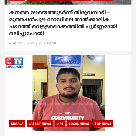
കനത്ത മഴയെത്തുടർന്ന് തിരുവമ്പാടി –
മുത്തപ്പൻപുഴ റോഡിലെ താൽക്കാലിക
ചപ്പാത്ത് വെള്ളപ്പൊക്കത്തിൽ പൂർണ്ണമായി
ഒലിച്ചുപോയി
August 1, 2026
WEB DESK
KERALA
LATEST NEWS
LIFE
LOCAL NEWS
TOP NEWS