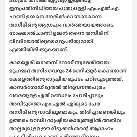
മധുരം. തനിക്ക് ഏറ്റവും ഇഷ്ടപ്പെട്ട
ജനപ്രതിനിധിയായ പുതുപ്പള്ളി എം.എൽ.എ
ചാണ്ടി ഉമ്മനെ നേരിൽ കാണണമെന്ന
തസീമിന്റെ ആഗ്രഹം വാർത്തയായതോടെ,
സാക്ഷാൽ ചാണ്ടി ഉമ്മൻ തന്നെ തസീമിന്
വീഡിയോയിലൂടെ മറുപടിയുമായി
എത്തിയിരിക്കുകയാണ്.
കാരശ്ശേരി ഗോതമ്പ് റോഡ് സ്വദേശിയായ
മുഹമ്മദ് തസീം വെറും 24 മണിക്കൂർ കൊണ്ടാണ്
കേരളത്തിന്റെ രാഷ്ട്രീയ ഭൂപടം പഠിച്ചെടുത്തത്.
കാസർഗോഡ് മുതൽ തിരുവനന്തപുരം
വരെയുള്ള ഏത് മണ്ഡലം ചോദിച്ചാലും
അവിടുത്തെ എം.എൽ.എയുടെ പേര്
തസീമിന്റെ നാവിലുണ്ടാകും. തിരിച്ചാണെങ്കിലും
ഉത്തരം റെഡി! രാഷ്ട്രീയ കാര്യങ്ങളിൽ അതീവ
താല്പര്യമുള്ള ഈ മിടുക്കൻ തന്റെ ആഗ്രഹം
പ്രകടിപ്പിച്ചുകൊണ്ട് കഴിഞ്ഞ ദിവസം