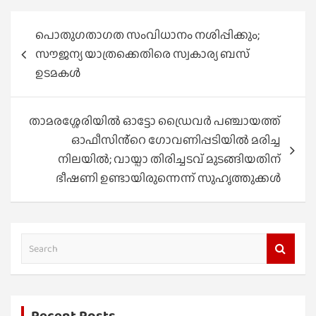
Post
പൊതുഗതാഗത സംവിധാനം നശിപ്പിക്കും;
navigation
സൗജന്യ യാത്രക്കെതിരെ സ്വകാര്യ ബസ്
ഉടമകള്‍
താമരശ്ശേരിയിൽ ഓട്ടോ ഡ്രൈവര്‍ പഞ്ചായത്ത്
ഓഫീസിൻ്റെ ഗോവണിപ്പടിയിൽ മരിച്ച
നിലയിൽ; വായ്പാ തിരിച്ചടവ് മുടങ്ങിയതിന്
ഭീഷണി ഉണ്ടായിരുന്നെന്ന് സുഹൃത്തുക്കൾ
S
e
a
r
Recent Posts