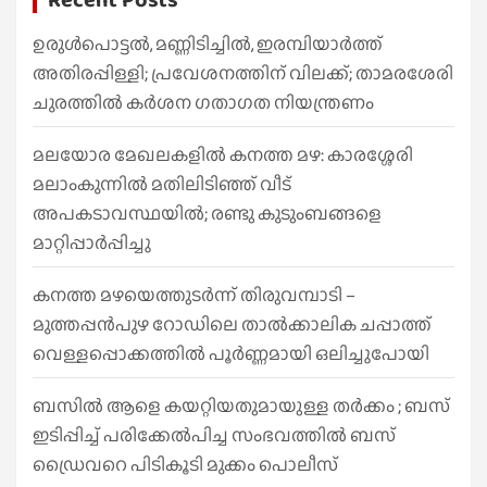
c
h
ഉരുൾപൊട്ടൽ, മണ്ണിടിച്ചിൽ, ഇരമ്പിയാര്‍ത്ത്
അതിരപ്പിള്ളി; പ്രവേശനത്തിന് വിലക്ക്; താമരശേരി
ചുരത്തില്‍ കര്‍ശന ഗതാഗത നിയന്ത്രണം
മലയോര മേഖലകളിൽ കനത്ത മഴ: കാരശ്ശേരി
മലാംകുന്നിൽ മതിലിടിഞ്ഞ് വീട്
അപകടാവസ്ഥയിൽ; രണ്ടു കുടുംബങ്ങളെ
മാറ്റിപ്പാർപ്പിച്ചു
കനത്ത മഴയെത്തുടർന്ന് തിരുവമ്പാടി –
മുത്തപ്പൻപുഴ റോഡിലെ താൽക്കാലിക ചപ്പാത്ത്
വെള്ളപ്പൊക്കത്തിൽ പൂർണ്ണമായി ഒലിച്ചുപോയി
ബസിൽ ആളെ കയറ്റിയതുമായുള്ള തർക്കം ; ബസ്
ഇടിപ്പിച്ച് പരിക്കേൽപിച്ച സംഭവത്തിൽ ബസ്
ഡ്രൈവറെ പിടികൂടി മുക്കം പൊലീസ്