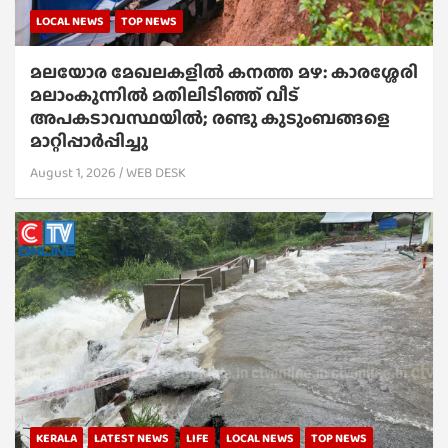
LOCAL NEWS
TOP NEWS
മലയോര മേഖലകളിൽ കനത്ത മഴ: കാരശ്ശേരി
മലാംകുന്നിൽ മതിലിടിഞ്ഞ് വീട്
അപകടാവസ്ഥയിൽ; രണ്ടു കുടുംബങ്ങളെ
മാറ്റിപ്പാർപ്പിച്ചു
August 1, 2026
WEB DESK
KERALA
LATEST NEWS
LIFE
LOCAL NEWS
TOP NEWS