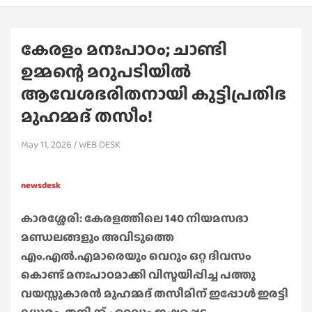
കേരളം മനഃപാഠം; ചാണ്ടി
ഉമ്മന്റെ മറുപടിയിൽ
ആവേശഭരിതനായി കുട്ടിപ്രതിഭ
മുഹമ്മദ് തസീം!
May 11, 2026
WEB DESK
newsdesk
കാരശ്ശേരി: കേരളത്തിലെ 140 നിയമസഭാ
മണ്ഡലങ്ങളും അവിടുത്തെ
എം.എൽ.എമാരെയും വെറും ഒറ്റ ദിവസം
കൊണ്ട് മനഃപാഠമാക്കി വിസ്മയിപ്പിച്ച പത്തു
വയസ്സുകാരൻ മുഹമ്മദ് തസീമിന് ഇപ്പോൾ ഇരട്ടി