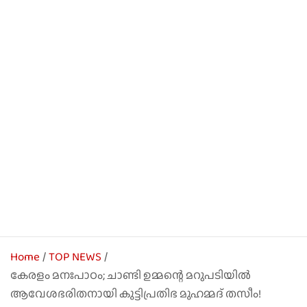
Home
TOP NEWS
കേരളം മനഃപാഠം; ചാണ്ടി ഉമ്മന്റെ മറുപടിയിൽ
ആവേശഭരിതനായി കുട്ടിപ്രതിഭ മുഹമ്മദ് തസീം!