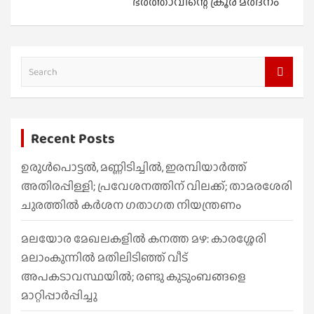
ഭർത്താവിന്റെ ക്രൂര മർദനം
S
e
a
r
Recent Posts
c
h
ഉരുൾപൊട്ടൽ, മണ്ണിടിച്ചിൽ, ഇരമ്പിയാര്‍ത്ത്
അതിരപ്പിള്ളി; പ്രവേശനത്തിന് വിലക്ക്; താമരശേരി
ചുരത്തില്‍ കര്‍ശന ഗതാഗത നിയന്ത്രണം
മലയോര മേഖലകളിൽ കനത്ത മഴ: കാരശ്ശേരി
മലാംകുന്നിൽ മതിലിടിഞ്ഞ് വീട്
അപകടാവസ്ഥയിൽ; രണ്ടു കുടുംബങ്ങളെ
മാറ്റിപ്പാർപ്പിച്ചു