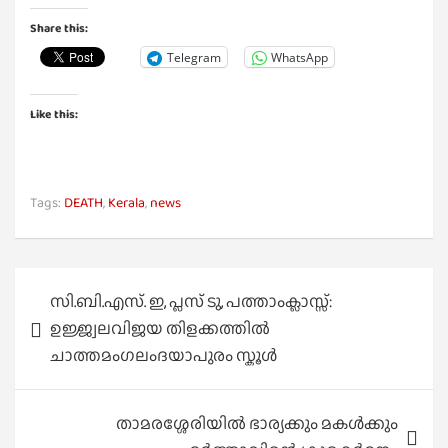
Share this:
Telegram
WhatsApp
Like this:
Tags:
DEATH
,
Kerala
,
news
Post
സി.ബി.എസ്. ഇ, പ്ലസ് ടു, പത്താംക്ലാസ്സ്:
navigation
ഉജ്ജ്വലവിജയ തിളക്കത്തിൽ
ചാത്തമംഗലംദയാപുരം സ്കൂൾ
താമരശ്ശേരിയിൽ ഭാര്യക്കും മകൾക്കും