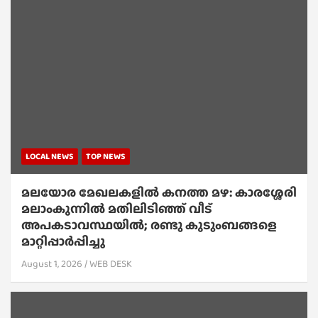
LOCAL NEWS
TOP NEWS
മലയോര മേഖലകളിൽ കനത്ത മഴ: കാരശ്ശേരി
മലാംകുന്നിൽ മതിലിടിഞ്ഞ് വീട്
അപകടാവസ്ഥയിൽ; രണ്ടു കുടുംബങ്ങളെ
മാറ്റിപ്പാർപ്പിച്ചു
August 1, 2026
WEB DESK