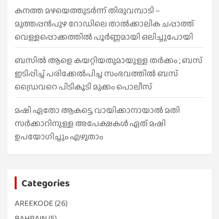
കനത്ത മഴയെത്തുടർന്ന് തിരുവമ്പാടി –
മുത്തപ്പൻപുഴ റോഡിലെ താൽക്കാലിക ചപ്പാത്ത്
വെള്ളപ്പൊക്കത്തിൽ പൂർണ്ണമായി ഒലിച്ചുപോയി
ബസിൽ ആളെ കയറ്റിയതുമായുള്ള തർക്കം ; ബസ്
ഇടിപ്പിച്ച് പരിക്കേൽപിച്ച സംഭവത്തിൽ ബസ്
ഡ്രൈവറെ പിടികൂടി മുക്കം പൊലീസ്
മഷി ഏതോ ആകട്ടെ, വായിക്കാനായാൽ മതി​
സർക്കാറിനുള്ള അപേക്ഷകൾ ഏത് മഷി
ഉപയോഗിച്ചും എഴുതാം
Categories
AREEKODE
(26)
BAHRAIN
(5)