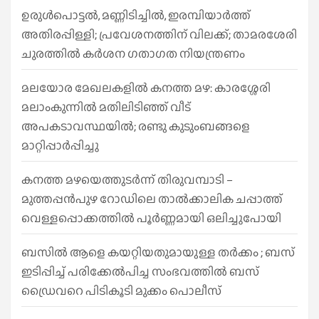
h
ഉരുൾപൊട്ടൽ, മണ്ണിടിച്ചിൽ, ഇരമ്പിയാര്‍ത്ത്
അതിരപ്പിള്ളി; പ്രവേശനത്തിന് വിലക്ക്; താമരശേരി
ചുരത്തില്‍ കര്‍ശന ഗതാഗത നിയന്ത്രണം
മലയോര മേഖലകളിൽ കനത്ത മഴ: കാരശ്ശേരി
മലാംകുന്നിൽ മതിലിടിഞ്ഞ് വീട്
അപകടാവസ്ഥയിൽ; രണ്ടു കുടുംബങ്ങളെ
മാറ്റിപ്പാർപ്പിച്ചു
കനത്ത മഴയെത്തുടർന്ന് തിരുവമ്പാടി –
മുത്തപ്പൻപുഴ റോഡിലെ താൽക്കാലിക ചപ്പാത്ത്
വെള്ളപ്പൊക്കത്തിൽ പൂർണ്ണമായി ഒലിച്ചുപോയി
ബസിൽ ആളെ കയറ്റിയതുമായുള്ള തർക്കം ; ബസ്
ഇടിപ്പിച്ച് പരിക്കേൽപിച്ച സംഭവത്തിൽ ബസ്
ഡ്രൈവറെ പിടികൂടി മുക്കം പൊലീസ്