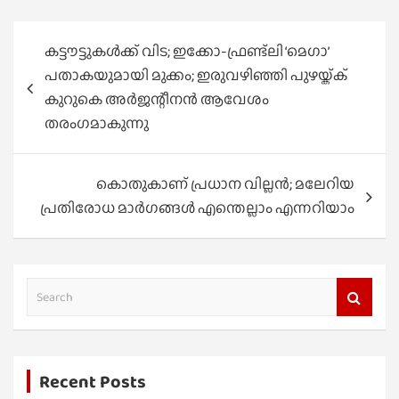
Post
കട്ടൗട്ടുകൾക്ക് വിട; ഇക്കോ-ഫ്രണ്ട്ലി ‘മെഗാ’
navigation
പതാകയുമായി മുക്കം; ഇരുവഴിഞ്ഞി പുഴയ്ക്ക്
കുറുകെ അർജന്റീനൻ ആവേശം
തരംഗമാകുന്നു
കൊതുകാണ് പ്രധാന വില്ലന്‍; മലേറിയ
പ്രതിരോധ മാര്‍ഗങ്ങള്‍ എന്തെല്ലാം എന്നറിയാം
S
e
a
r
Recent Posts
c