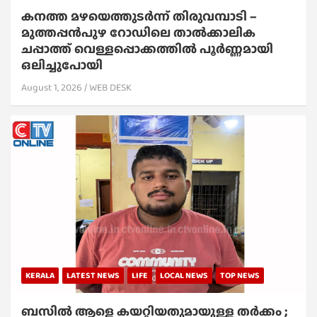
കനത്ത മഴയെത്തുടർന്ന് തിരുവമ്പാടി –
മുത്തപ്പൻപുഴ റോഡിലെ താൽക്കാലിക
ചപ്പാത്ത് വെള്ളപ്പൊക്കത്തിൽ പൂർണ്ണമായി
ഒലിച്ചുപോയി
August 1, 2026
WEB DESK
KERALA
LATEST NEWS
LIFE
LOCAL NEWS
TOP NEWS
ബസിൽ ആളെ കയറ്റിയതുമായുള്ള തർക്കം ;