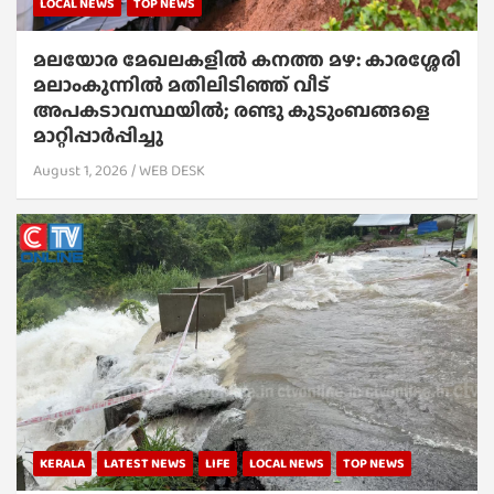
LOCAL NEWS
TOP NEWS
മലയോര മേഖലകളിൽ കനത്ത മഴ: കാരശ്ശേരി
മലാംകുന്നിൽ മതിലിടിഞ്ഞ് വീട്
അപകടാവസ്ഥയിൽ; രണ്ടു കുടുംബങ്ങളെ
മാറ്റിപ്പാർപ്പിച്ചു
August 1, 2026
WEB DESK
KERALA
LATEST NEWS
LIFE
LOCAL NEWS
TOP NEWS