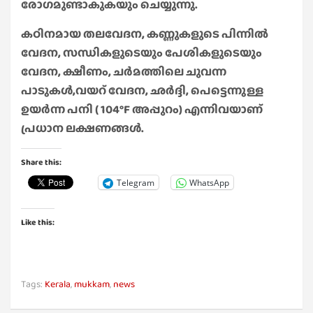
രോഗമുണ്ടാകുകയും ചെയ്യുന്നു.
കഠിനമായ തലവേദന, കണ്ണുകളുടെ പിന്നിൽ
വേദന, സന്ധികളുടെയും പേശികളുടെയും
വേദന, ക്ഷീണം, ചർമത്തിലെ ചുവന്ന
പാടുകൾ,വയറ് വേദന, ഛർദ്ദി, പെട്ടെന്നുള്ള
ഉയർന്ന പനി ( 104°F അപ്പുറം) എന്നിവയാണ്
പ്രധാന ലക്ഷണങ്ങൾ.
Share this:
Telegram
WhatsApp
Like this:
Tags:
Kerala
,
mukkam
,
news