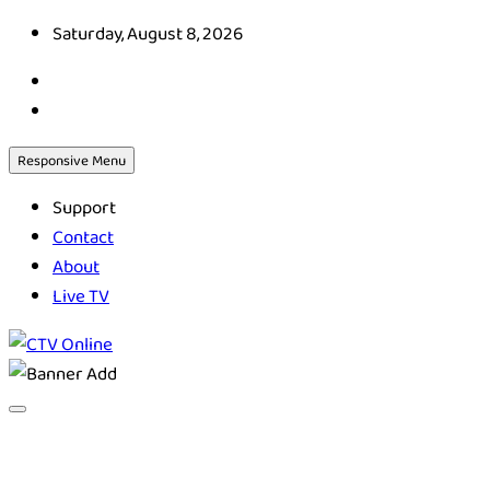
Skip
Saturday, August 8, 2026
to
content
Responsive Menu
Support
Contact
About
Live TV
CTV Online