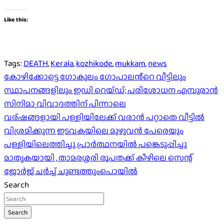
Like this:
Tags:
DEATH
,
Kerala
,
kozhikode
,
mukkam
,
news
Post
കോഴിക്കോട്ടെ ഗോകുലം ഗോപാലൻ്റെ വീട്ടിലും
സ്ഥാപനങ്ങളിലും ഇഡി റെയ്‌ഡ്; പരിശോധന എമ്പുരാന്‍
navigation
സിനിമാ വിവാദത്തിന് പിന്നാലെ
വര്ഷങ്ങളായി പള്ളിയിലേക്ക് വരാൻ പറ്റാതെ വീട്ടിൽ
വിശ്രമിക്കുന്ന ഇടവകയിലെ മുഴുവൻ പേരെയും
പള്ളിയിലെത്തിച്ചു പ്രാർത്ഥനയിൽ പങ്കെടുപ്പിച്ചു
മാതൃകയായി , താമരശ്ശരി രൂപതക്ക് കീഴിലെ സെന്റ്
ജോർജ് ചർച്ച്‌ ചുണ്ടത്തുംപൊയിൽ
Search
Search