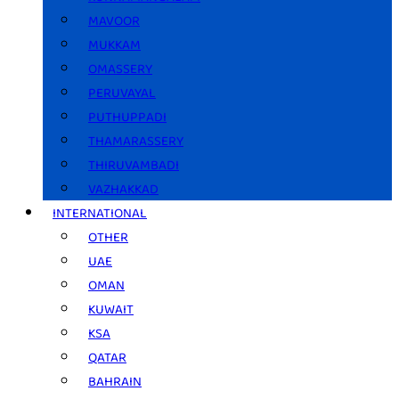
MAVOOR
MUKKAM
OMASSERY
PERUVAYAL
PUTHUPPADI
THAMARASSERY
THIRUVAMBADI
VAZHAKKAD
INTERNATIONAL
OTHER
UAE
OMAN
KUWAIT
KSA
QATAR
BAHRAIN