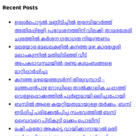
Recent Posts
ഉരുൾപൊട്ടൽ, മണ്ണിടിച്ചിൽ, ഇരമ്പിയാര്‍ത്ത്
അതിരപ്പിള്ളി; പ്രവേശനത്തിന് വിലക്ക്; താമരശേരി
ചുരത്തില്‍ കര്‍ശന ഗതാഗത നിയന്ത്രണം
മലയോര മേഖലകളിൽ കനത്ത മഴ: കാരശ്ശേരി
മലാംകുന്നിൽ മതിലിടിഞ്ഞ് വീട്
അപകടാവസ്ഥയിൽ; രണ്ടു കുടുംബങ്ങളെ
മാറ്റിപ്പാർപ്പിച്ചു
കനത്ത മഴയെത്തുടർന്ന് തിരുവമ്പാടി –
മുത്തപ്പൻപുഴ റോഡിലെ താൽക്കാലിക ചപ്പാത്ത്
വെള്ളപ്പൊക്കത്തിൽ പൂർണ്ണമായി ഒലിച്ചുപോയി
ബസിൽ ആളെ കയറ്റിയതുമായുള്ള തർക്കം ; ബസ്
ഇടിപ്പിച്ച് പരിക്കേൽപിച്ച സംഭവത്തിൽ ബസ്
ഡ്രൈവറെ പിടികൂടി മുക്കം പൊലീസ്
മഷി ഏതോ ആകട്ടെ, വായിക്കാനായാൽ മതി​