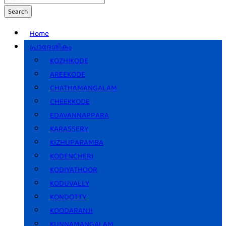
Search
Home
പ്രാദേശികം
KOZHIKODE
AREEKODE
CHATHAMANGALAM
CHEEKKODE
EDAVANNAPPARA
KARASSERY
KIZHUPARAMBA
KODENCHERI
KODIYATHOOR
KODUVALLY
KONDOTTY
KOODARANJI
KUNNAMANGALAM