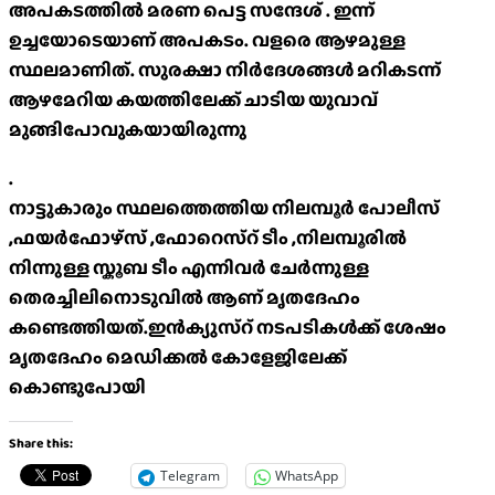
അപകടത്തിൽ മരണ പെട്ട സന്ദേശ് . ഇന്ന്
ഉച്ചയോടെയാണ് അപകടം. വളരെ ആഴമുള്ള
സ്ഥലമാണിത്. സുരക്ഷാ നിർദേശങ്ങൾ മറികടന്ന്
ആഴമേറിയ കയത്തിലേക്ക് ചാടിയ യുവാവ്
മുങ്ങിപോവുകയായിരുന്നു
.
നാട്ടുകാരും സ്ഥലത്തെത്തിയ നിലമ്പൂർ പോലീസ്
,ഫയർഫോഴ്സ് ,ഫോറെസ്റ് ടീം ,നിലമ്പൂരിൽ
നിന്നുള്ള സ്കൂബ ടീം എന്നിവർ ചേർന്നുള്ള
തെരച്ചിലിനൊടുവിൽ ആണ് മൃതദേഹം
കണ്ടെത്തിയത്.ഇൻക്യുസ്റ് നടപടികൾക്ക് ശേഷം
മൃതദേഹം മെഡിക്കൽ കോളേജിലേക്ക്
കൊണ്ടുപോയി
Share this:
Telegram
WhatsApp