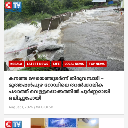
KERALA
LATEST NEWS
LIFE
LOCAL NEWS
TOP NEWS
കനത്ത മഴയെത്തുടർന്ന് തിരുവമ്പാടി –
മുത്തപ്പൻപുഴ റോഡിലെ താൽക്കാലിക
ചപ്പാത്ത് വെള്ളപ്പൊക്കത്തിൽ പൂർണ്ണമായി
ഒലിച്ചുപോയി
August 1, 2026
WEB DESK