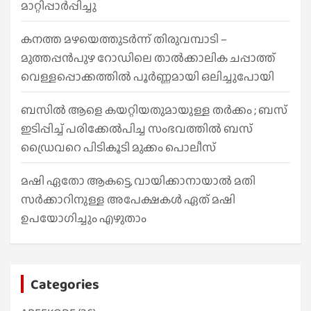
മാറ്റിപ്പാർപ്പിച്ചു
കനത്ത മഴയെത്തുടർന്ന് തിരുവമ്പാടി –
മുത്തപ്പൻപുഴ റോഡിലെ താൽക്കാലിക ചപ്പാത്ത്
വെള്ളപ്പൊക്കത്തിൽ പൂർണ്ണമായി ഒലിച്ചുപോയി
ബസിൽ ആളെ കയറ്റിയതുമായുള്ള തർക്കം ; ബസ്
ഇടിപ്പിച്ച് പരിക്കേൽപിച്ച സംഭവത്തിൽ ബസ്
ഡ്രൈവറെ പിടികൂടി മുക്കം പൊലീസ്
മഷി ഏതോ ആകട്ടെ, വായിക്കാനായാൽ മതി​
സർക്കാറിനുള്ള അപേക്ഷകൾ ഏത് മഷി
ഉപയോഗിച്ചും എഴുതാം
Categories