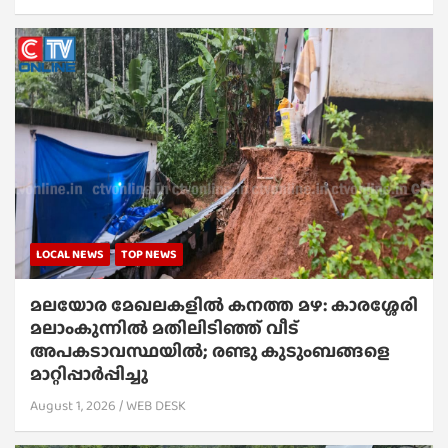
LOCAL NEWS
TOP NEWS
മലയോര മേഖലകളിൽ കനത്ത മഴ: കാരശ്ശേരി
മലാംകുന്നിൽ മതിലിടിഞ്ഞ് വീട്
അപകടാവസ്ഥയിൽ; രണ്ടു കുടുംബങ്ങളെ
മാറ്റിപ്പാർപ്പിച്ചു
August 1, 2026
WEB DESK