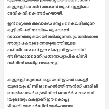
ഏർപ്പെടുത്തിയ ഇൻസ്പെയർ അവാർഡിന്
കല്ലുരുട്ടി സെൻറ് തോമസ് യു.പി സ്കൂളിലെ
ദേവിക വി.കെ അർഹയായി.
ഇൻസ്പെയർ അവാർഡ് നേട്ടം കൈവരിക്കുന്ന
കുട്ടിക്ക് പതിനായിരം രൂപയാണ്
സമ്മാനത്തുകയായി ലഭിക്കുന്നത്. പ്രഗൽഭരായ
അധ്യാപകരുടെ നേതൃത്വത്തിലുള്ള
പരിശീലനമാണ് ഈ മികച്ച വിജയത്തിന്
അടിസ്ഥാനമെന്ന് പ്രധാനാധ്യാപിക ലിസി
വർഗീസ് അഭിപ്രായപ്പെട്ടു.
കല്ലുരുട്ടി സ്വദേശികളായ വിജയൻ കെ.ജി
യുടെയും ലിബില ( ഹെൽത്ത് ആൻഡ് ഫാമിലി
വെൽഫെയർ ട്രെയിനിങ് സെന്റർ മലാപ്പറമ്പ്
)യുടെയും മകളാണ് ഈ കൊച്ചു
മിടുക്കി.അവാർഡിന് അർഹയായ