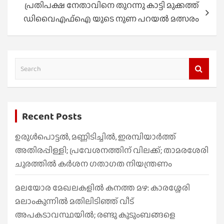
പ്രതിപക്ഷ നേതാവിനെ തുറന്നു കാട്ടി മുക്കത്ത്
ഡിവൈഎഫ്ഐ യുടെ നുണ പറയൽ മത്സരം
S
e
a
r
Recent Posts
c
h
ഉരുൾപൊട്ടൽ, മണ്ണിടിച്ചിൽ, ഇരമ്പിയാര്‍ത്ത്
അതിരപ്പിള്ളി; പ്രവേശനത്തിന് വിലക്ക്; താമരശേരി
ചുരത്തില്‍ കര്‍ശന ഗതാഗത നിയന്ത്രണം
മലയോര മേഖലകളിൽ കനത്ത മഴ: കാരശ്ശേരി
മലാംകുന്നിൽ മതിലിടിഞ്ഞ് വീട്
അപകടാവസ്ഥയിൽ; രണ്ടു കുടുംബങ്ങളെ