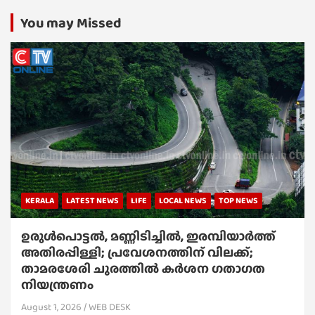
You may Missed
KERALA
LATEST NEWS
LIFE
LOCAL NEWS
TOP NEWS
ഉരുൾപൊട്ടൽ, മണ്ണിടിച്ചിൽ, ഇരമ്പിയാര്‍ത്ത്
അതിരപ്പിള്ളി; പ്രവേശനത്തിന് വിലക്ക്;
താമരശേരി ചുരത്തില്‍ കര്‍ശന ഗതാഗത
നിയന്ത്രണം
August 1, 2026
WEB DESK