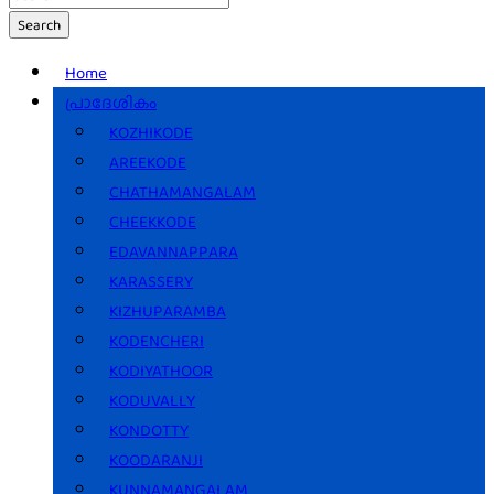
Search
Home
പ്രാദേശികം
KOZHIKODE
AREEKODE
CHATHAMANGALAM
CHEEKKODE
EDAVANNAPPARA
KARASSERY
KIZHUPARAMBA
KODENCHERI
KODIYATHOOR
KODUVALLY
KONDOTTY
KOODARANJI
KUNNAMANGALAM