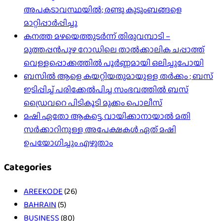
അപകടാവസ്ഥയിൽ; രണ്ടു കുടുംബങ്ങളെ
മാറ്റിപ്പാർപ്പിച്ചു
കനത്ത മഴയെത്തുടർന്ന് തിരുവമ്പാടി –
മുത്തപ്പൻപുഴ റോഡിലെ താൽക്കാലിക ചപ്പാത്ത്
വെള്ളപ്പൊക്കത്തിൽ പൂർണ്ണമായി ഒലിച്ചുപോയി
ബസിൽ ആളെ കയറ്റിയതുമായുള്ള തർക്കം ; ബസ്
ഇടിപ്പിച്ച് പരിക്കേൽപിച്ച സംഭവത്തിൽ ബസ്
ഡ്രൈവറെ പിടികൂടി മുക്കം പൊലീസ്
മഷി ഏതോ ആകട്ടെ, വായിക്കാനായാൽ മതി​
സർക്കാറിനുള്ള അപേക്ഷകൾ ഏത് മഷി
ഉപയോഗിച്ചും എഴുതാം
Categories
AREEKODE
(26)
BAHRAIN
(5)
BUSINESS
(80)