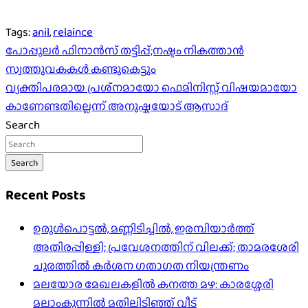
Tags:
anil
,
relaince
Post
പോപ്പുലർ ഫിനാൻസ് തട്ടിപ്പ്;നഷ്ടം നികത്താന്‍
സ്വത്തുവകകള്‍ കണ്ടുകെട്ടും
navigation
വ്യക്തിപരമായ പ്രശ്‌നമായോ ഫെമിനിസ്റ്റ് വിഷയമായോ
കാണേണ്ടതില്ലെന്ന് അനുഷ്കയോട് ആസാദ്
Search
Search
Recent Posts
ഉരുൾപൊട്ടൽ, മണ്ണിടിച്ചിൽ, ഇരമ്പിയാര്‍ത്ത്
അതിരപ്പിള്ളി; പ്രവേശനത്തിന് വിലക്ക്; താമരശേരി
ചുരത്തില്‍ കര്‍ശന ഗതാഗത നിയന്ത്രണം
മലയോര മേഖലകളിൽ കനത്ത മഴ: കാരശ്ശേരി
മലാംകുന്നിൽ മതിലിടിഞ്ഞ് വീട്