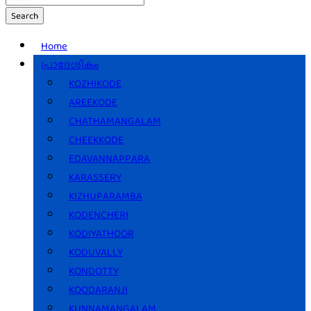
Search
Home
പ്രാദേശികം
KOZHIKODE
AREEKODE
CHATHAMANGALAM
CHEEKKODE
EDAVANNAPPARA
KARASSERY
KIZHUPARAMBA
KODENCHERI
KODIYATHOOR
KODUVALLY
KONDOTTY
KOODARANJI
KUNNAMANGALAM