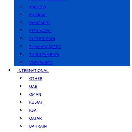
MAVOOR
MUKKAM
OMASSERY
PERUVAYAL
PUTHUPPADI
THAMARASSERY
THIRUVAMBADI
VAZHAKKAD
INTERNATIONAL
OTHER
UAE
OMAN
KUWAIT
KSA
QATAR
BAHRAIN