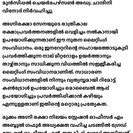
മുൻസിപ്പൽ ചെയർപേഴ്സൺ അഡ്വ. ചാന്ദിനി
വിനോദ് നിർവഹിച്ചു.
അഗ്നിരക്ഷാ സേനയുടെ രാത്രികാല
രക്ഷാപ്രവർത്തനങ്ങളിൽ വെളിച്ചം നൽകാനായി
ഉപയോഗിക്കുന്നതാണ് ഈ നൂതന ലൈറ്റിംഗ്
സംവിധാനം. ഒരു ജനറേറ്ററിന്റെ സഹായത്തോടുകൂടി
പ്രവർത്തിക്കുന്ന നാല് മീറ്ററോളം ഉയർത്താനും
താഴ്ത്താനും സാധിക്കുന്ന വിധത്തിൽ സജ്ജീകരിച്ച
ലൈറ്റിംഗ് സംവിധാനമാണിത്. സാധാരണ
സംവിധാനങ്ങളിൽ നിന്നും വ്യത്യസ്തമായി റിമോട്ട്
കൺട്രോൾ ഉപയോഗിച്ചും മൊബൈൽ ആപ്പ്
ഉപയോഗിച്ചും പ്രവർത്തിപ്പിക്കാൻ കഴിയും
എന്നുള്ളതാണ് ഇതിന്റെ മറ്റൊരു പ്രത്യേകത.
മുക്കം അഗ്നി രക്ഷാ നിലയം സ്റ്റേഷൻ ഓഫീസർ എം
അബ്ദുൽ ഗഫൂർ അധ്യക്ഷത വഹിച്ച ചടങ്ങിൽ ഗ്രേഡ്