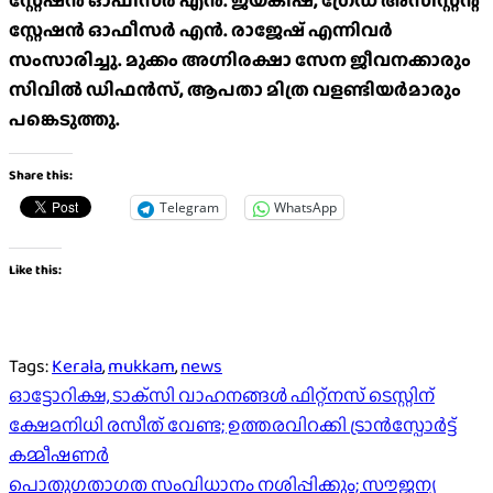
സ്റ്റേഷൻ ഓഫീസർ എൻ. ജയകിഷ്, ഗ്രേഡ് അസിസ്റ്റന്റ്
സ്റ്റേഷൻ ഓഫീസർ എൻ. രാജേഷ് എന്നിവർ
സംസാരിച്ചു. മുക്കം അഗ്നിരക്ഷാ സേന ജീവനക്കാരും
സിവിൽ ഡിഫൻസ്, ആപതാ മിത്ര വളണ്ടിയർമാരും
പങ്കെടുത്തു.
Share this:
Telegram
WhatsApp
Like this:
Tags:
Kerala
,
mukkam
,
news
Post
ഓട്ടോറിക്ഷ, ടാക്‌സി വാഹനങ്ങൾ ഫിറ്റ്നസ് ടെസ്റ്റിന്
ക്ഷേമനിധി രസീത് വേണ്ട; ഉത്തരവിറക്കി ട്രാൻസ്പോർട്ട്
navigation
കമ്മീഷണർ
പൊതുഗതാഗത സംവിധാനം നശിപ്പിക്കും; സൗജന്യ