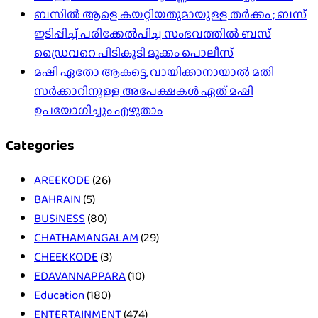
ബസിൽ ആളെ കയറ്റിയതുമായുള്ള തർക്കം ; ബസ്
ഇടിപ്പിച്ച് പരിക്കേൽപിച്ച സംഭവത്തിൽ ബസ്
ഡ്രൈവറെ പിടികൂടി മുക്കം പൊലീസ്
മഷി ഏതോ ആകട്ടെ, വായിക്കാനായാൽ മതി​
സർക്കാറിനുള്ള അപേക്ഷകൾ ഏത് മഷി
ഉപയോഗിച്ചും എഴുതാം
Categories
AREEKODE
(26)
BAHRAIN
(5)
BUSINESS
(80)
CHATHAMANGALAM
(29)
CHEEKKODE
(3)
EDAVANNAPPARA
(10)
Education
(180)
ENTERTAINMENT
(474)