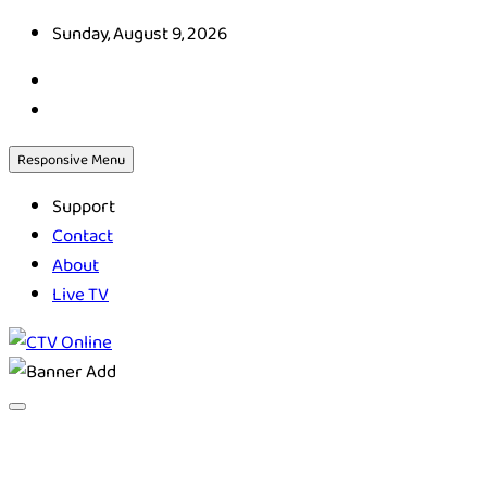
Skip
Sunday, August 9, 2026
to
content
Responsive Menu
Support
Contact
About
Live TV
CTV Online