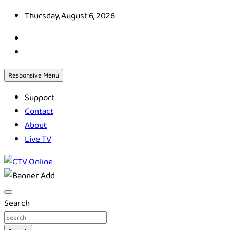
Skip
Thursday, August 6, 2026
to
content
Responsive Menu
Support
Contact
About
Live TV
CTV Online
Search