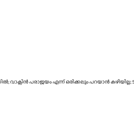
; വാക്സിൻ പരാജയം എന്ന് ഒരിക്കലും പറയാൻ കഴിയില്ല; S