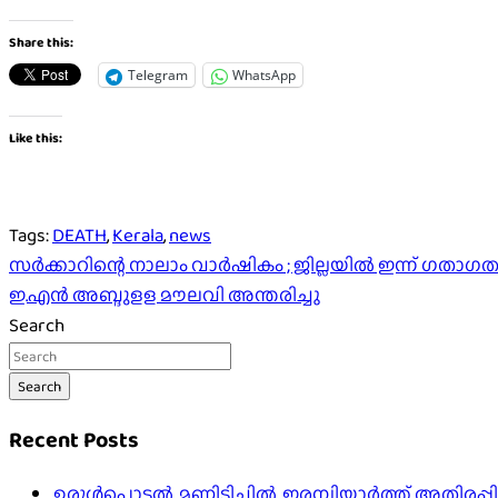
Share this:
Telegram
WhatsApp
Like this:
Tags:
DEATH
,
Kerala
,
news
Post
സർക്കാറിന്റെ നാലാം വാർഷികം ; ജില്ലയിൽ ഇന്ന് ഗതാഗത
ഇ.എൻ അബ്ദുളള മൗലവി അന്തരിച്ചു
navigation
Search
Search
Recent Posts
ഉരുൾപൊട്ടൽ, മണ്ണിടിച്ചിൽ, ഇരമ്പിയാര്‍ത്ത് അതിരപ