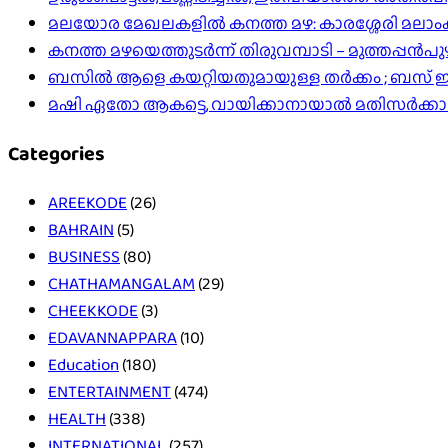
മലയോര മേഖലകളിൽ കനത്ത മഴ: കാരശ്ശേരി മലാംകുന്ന
കനത്ത മഴയെത്തുടർന്ന് തിരുവമ്പാടി – മുത്തപ്പൻ
ബസിൽ ആളെ കയറ്റിയതുമായുള്ള തർക്കം ; ബസ് ഇടിപ
മഷി ഏതോ ആകട്ടെ, വായിക്കാനായാൽ മതി​സർക്ക
Categories
AREEKODE
(26)
BAHRAIN
(5)
BUSINESS
(80)
CHATHAMANGALAM
(29)
CHEEKKODE
(3)
EDAVANNAPPARA
(10)
Education
(180)
ENTERTAINMENT
(474)
HEALTH
(338)
INTERNATIONAL
(257)