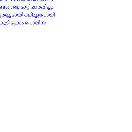
െ മാറ്റിപ്പാർപ്പിച്ചു
ൂർണ്ണമായി ഒലിച്ചുപോയി
കൂടി മുക്കം പൊലീസ്