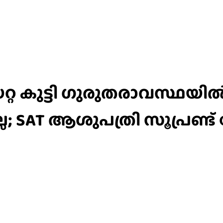
റ കുട്ടി ഗുരുതരാവസ്ഥയിൽ
; SAT ആശുപത്രി സൂപ്രണ്ട്