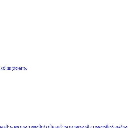
 നിയന്ത്രണം
്പിള്ളി; പ്രവേശനത്തിന് വിലക്ക്; താമരശേരി ചുരത്തില്‍ ക