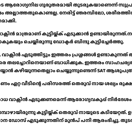
ുടെ ആരോഗ്യനില ഗുരുതരമായി തുടരുകയാണെന്ന് സൂപ്ര
രദം അല്ലാത്തതുകൊണ്ടല്ല. നേരിട്ട് ഞരമ്പിലോ, ശരീരത്
ാക്കി.
സിൻ മാത്രമാണ് കുട്ടിയ്ക്ക് എടുക്കാൻ ഉണ്ടായിരുന്നത്
യും ചെയ്തിരുന്നു ഡോക്ടർ ബിന്ദു കൂട്ടിച്ചേർത്തു.
്. വാക്സിൻ എടുത്തിട്ടും ഇത്തരം പ്രശ്നങ്ങൾ ഉണ്ടാകു
േരെ തലച്ചോറിനെയാണ് ബാധിക്കുക. ഇത്തരം സാഹചര്യത
്യാൻ കഴിയുന്നതെല്ലാം ചെയ്യുന്നുണ്ടെന്ന് SAT ആശുപത്ര
റ്റ വീടിന്റെ പരിസരത്ത് തെരുവ് നായ ശല്യം രൂക്ഷമാ
ിരോധ വാക്സിൻ എടുക്കണമെന്ന് ആരോഗ്യവകുപ്പ് നിർദേശ
മ്പോഴായിരുന്നു കുട്ടിയ്ക്ക് തെരുവ് നായുടെ കടിയേറ്റത
സാന ഡോസ് എടുക്കുന്നതിന് മുൻപ് പനി ആരംഭിച്ചു. തു