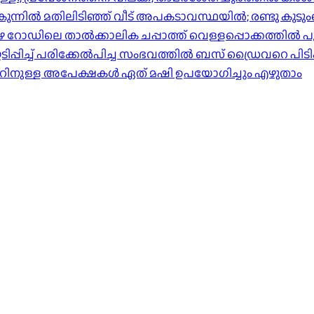
ിൽ മതിലിടിഞ്ഞ് വീട് അപകടാവസ്ഥയിൽ; രണ്ടു കുടുംബങ്ങള
പുഴ റോഡിലെ താൽക്കാലിക ചപ്പാത്ത് വെള്ളപ്പൊക്കത്തിൽ പ
്പിച്ച് പരിക്കേൽപിച്ച സംഭവത്തിൽ ബസ് ഡ്രൈവറെ പിടി
ാറിനുള്ള അപേക്ഷകൾ ഏത് മഷി ഉപയോഗിച്ചും എഴുതാം