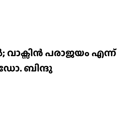
; വാക്സിൻ പരാജയം എന്ന്
 ഡോ. ബിന്ദു