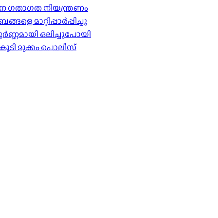
ര്‍ശന ഗതാഗത നിയന്ത്രണം
െ മാറ്റിപ്പാർപ്പിച്ചു
ൂർണ്ണമായി ഒലിച്ചുപോയി
കൂടി മുക്കം പൊലീസ്