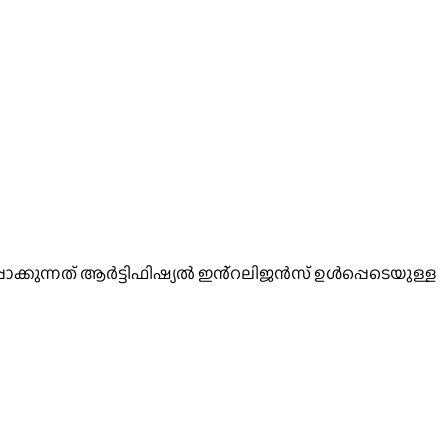
ാക്കുന്നത് ആർട്ടിഫിഷ്യൽ ഇൻ്റലിജൻസ് ഉൾപ്പെടെയുള്ള