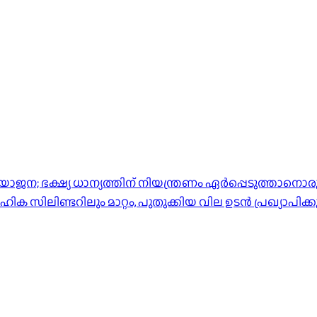
ജന; ഭക്ഷ്യ ധാന്യത്തിന് നിയന്ത്രണം ഏർപ്പെടുത്താനൊരുങ
ിക സിലിണ്ടറിലും മാറ്റം, പുതുക്കിയ വില ഉടൻ പ്രഖ്യാപിക്ക