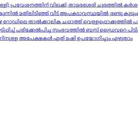
്പിള്ളി; പ്രവേശനത്തിന് വിലക്ക്; താമരശേരി ചുരത്തില്‍ ക
ിൽ മതിലിടിഞ്ഞ് വീട് അപകടാവസ്ഥയിൽ; രണ്ടു കുടുംബങ്ങള
പുഴ റോഡിലെ താൽക്കാലിക ചപ്പാത്ത് വെള്ളപ്പൊക്കത്തിൽ പ
്പിച്ച് പരിക്കേൽപിച്ച സംഭവത്തിൽ ബസ് ഡ്രൈവറെ പിടി
ാറിനുള്ള അപേക്ഷകൾ ഏത് മഷി ഉപയോഗിച്ചും എഴുതാം