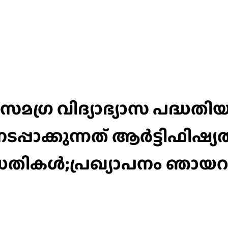
 സമഗ്ര വിദ്യാഭ്യാസ പദ്ധത
്പാക്കുന്നത് ആർട്ടിഫിഷ
തികൾ;പ്രഖ്യാപനം ഞായറാഴ്ച