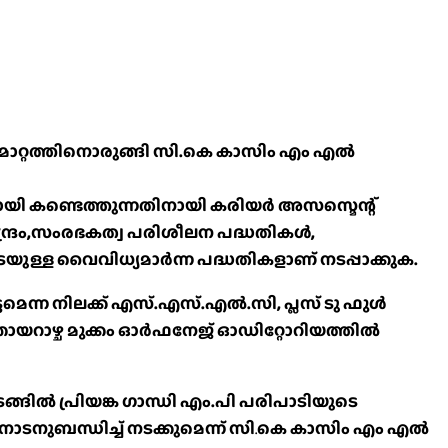
ര മാറ്റത്തിനൊരുങ്ങി സി.കെ കാസിം എം എൽ
ായി കണ്ടെത്തുന്നതിനായി കരിയർ അസസ്മെന്റ്
്ദ്രം,സംരഭകത്വ പരിശീലന പദ്ധതികൾ,
െയുള്ള വൈവിധ്യമാർന്ന പദ്ധതികളാണ് നടപ്പാക്കുക.
മെന്ന നിലക്ക് എസ്.എസ്.എൽ.സി, പ്ലസ് ടു ഫുൾ
യറാഴ്ച മുക്കം ഓർഫനേജ് ഓഡിറ്റോറിയത്തിൽ
ങ്ങിൽ പ്രിയങ്ക ഗാന്ധി എം.പി പരിപാടിയുടെ
ോടനുബന്ധിച്ച് നടക്കുമെന്ന് സി
.
കെ കാസിം എം എൽ