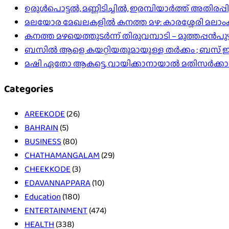
ഉരുൾപൊട്ടൽ, മണ്ണിടിച്ചിൽ, ഇരമ്പിയാര്‍ത്ത് അതിരപ
മലയോര മേഖലകളിൽ കനത്ത മഴ: കാരശ്ശേരി മലാംകുന്ന
കനത്ത മഴയെത്തുടർന്ന് തിരുവമ്പാടി – മുത്തപ്പൻ
ബസിൽ ആളെ കയറ്റിയതുമായുള്ള തർക്കം ; ബസ് ഇടിപ
മഷി ഏതോ ആകട്ടെ, വായിക്കാനായാൽ മതി​സർക്ക
Categories
AREEKODE
(26)
BAHRAIN
(5)
BUSINESS
(80)
CHATHAMANGALAM
(29)
CHEEKKODE
(3)
EDAVANNAPPARA
(10)
Education
(180)
ENTERTAINMENT
(474)
HEALTH
(338)