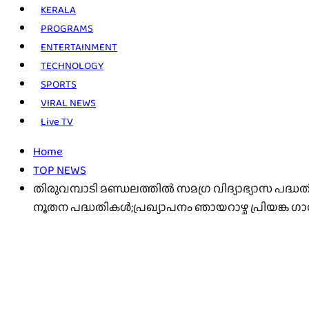
KERALA
PROGRAMS
ENTERTAINMENT
TECHNOLOGY
SPORTS
VIRAL NEWS
Live TV
Home
TOP NEWS
തിരുവമ്പാടി മണ്ഡലത്തിൽ സമഗ്ര വിദ്യാഭ്യാസ പദ
നൂതന പദ്ധതികൾ;പ്രഖ്യാപനം ഞായറാഴ്ച പ്രിയങ്ക ഗാ