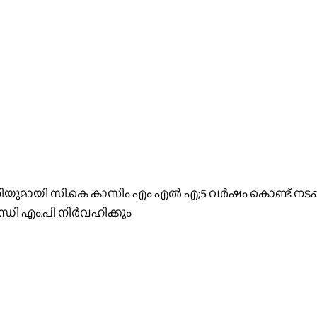
്ധതിയുമായി സി.കെ കാസിം എം എൽ എ;5 വർഷം കൊണ്ട് നടപ്പ
ന്ധി എം.പി നിർവഹിക്കും