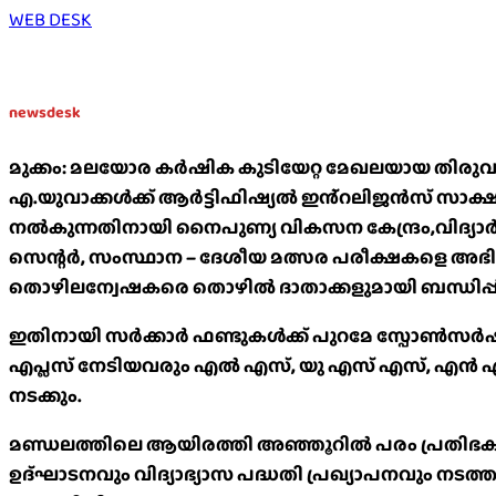
WEB DESK
newsdesk
മുക്കം: മലയോര കർഷിക കുടിയേറ്റ മേഖലയായ തിരുവമ്
എ.യുവാക്കൾക്ക് ആർട്ടിഫിഷ്യൽ ഇൻ്റലിജൻസ് സാക്
നൽകുന്നതിനായി നൈപുണ്യ വികസന കേന്ദ്രം,വിദ്യാർ
സെന്റർ, സംസ്ഥാന – ദേശീയ മത്സര പരീക്ഷകളെ അഭിമ
തൊഴിലന്വേഷകരെ തൊഴിൽ ദാതാക്കളുമായി ബന്ധിപ്പിക്ക
ഇതിനായി സർക്കാർ ഫണ്ടുകൾക്ക് പുറമേ സ്പോൺസർഷിപ്
എപ്ലസ് നേടിയവരും എൽ എസ്, യു എസ് എസ്, എൻ എം
നടക്കും.
മണ്ഡലത്തിലെ ആയിരത്തി അഞ്ഞൂറിൽ പരം പ്രതിഭകളെയാണ
ഉദ്ഘാടനവും വിദ്യാഭ്യാസ പദ്ധതി പ്രഖ്യാപനവും നടത്തു