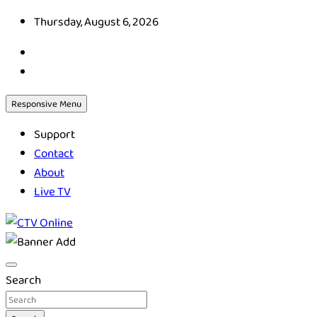
Skip
Thursday, August 6, 2026
to
content
Responsive Menu
Support
Contact
About
Live TV
CTV Online
Search