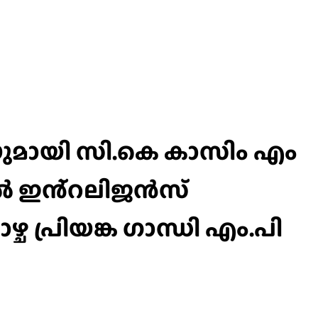
ിയുമായി സി.കെ കാസിം എം
്യൽ ഇൻ്റലിജൻസ്
 പ്രിയങ്ക ഗാന്ധി എം.പി