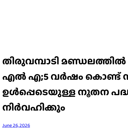
തിരുവമ്പാടി മണ്ഡലത്തിൽ
എൽ എ;5 വർഷം കൊണ്ട് നടപ
ഉൾപ്പെടെയുള്ള നൂതന പദ്ധ
നിർവഹിക്കും
June 26, 2026