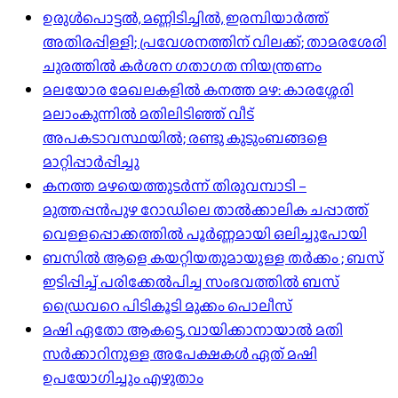
ഉരുൾപൊട്ടൽ, മണ്ണിടിച്ചിൽ, ഇരമ്പിയാര്‍ത്ത്
അതിരപ്പിള്ളി; പ്രവേശനത്തിന് വിലക്ക്; താമരശേരി
ചുരത്തില്‍ കര്‍ശന ഗതാഗത നിയന്ത്രണം
മലയോര മേഖലകളിൽ കനത്ത മഴ: കാരശ്ശേരി
മലാംകുന്നിൽ മതിലിടിഞ്ഞ് വീട്
അപകടാവസ്ഥയിൽ; രണ്ടു കുടുംബങ്ങളെ
മാറ്റിപ്പാർപ്പിച്ചു
കനത്ത മഴയെത്തുടർന്ന് തിരുവമ്പാടി –
മുത്തപ്പൻപുഴ റോഡിലെ താൽക്കാലിക ചപ്പാത്ത്
വെള്ളപ്പൊക്കത്തിൽ പൂർണ്ണമായി ഒലിച്ചുപോയി
ബസിൽ ആളെ കയറ്റിയതുമായുള്ള തർക്കം ; ബസ്
ഇടിപ്പിച്ച് പരിക്കേൽപിച്ച സംഭവത്തിൽ ബസ്
ഡ്രൈവറെ പിടികൂടി മുക്കം പൊലീസ്
മഷി ഏതോ ആകട്ടെ, വായിക്കാനായാൽ മതി​
സർക്കാറിനുള്ള അപേക്ഷകൾ ഏത് മഷി
ഉപയോഗിച്ചും എഴുതാം