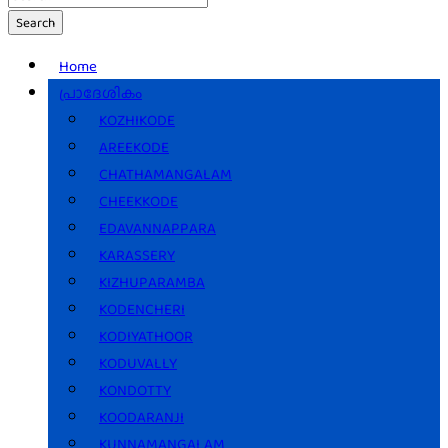
Search
Home
പ്രാദേശികം
KOZHIKODE
AREEKODE
CHATHAMANGALAM
CHEEKKODE
EDAVANNAPPARA
KARASSERY
KIZHUPARAMBA
KODENCHERI
KODIYATHOOR
KODUVALLY
KONDOTTY
KOODARANJI
KUNNAMANGALAM