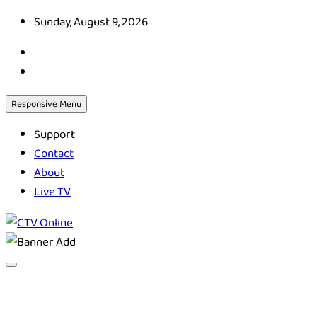
Skip
Sunday, August 9, 2026
to
content
Responsive Menu
Support
Contact
About
Live TV
CTV Online