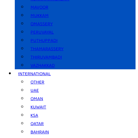
MAVOOR
MUKKAM
OMASSERY
PERUVAYAL
PUTHUPPADI
THAMARASSERY
THIRUVAMBADI
VAZHAKKAD
INTERNATIONAL
OTHER
UAE
OMAN
KUWAIT
KSA
QATAR
BAHRAIN