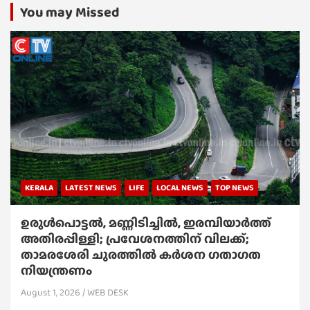
You may Missed
KERALA
LATEST NEWS
LIFE
LOCAL NEWS
TOP NEWS
ഉരുൾപൊട്ടൽ, മണ്ണിടിച്ചിൽ, ഇരമ്പിയാര്‍ത്ത്
അതിരപ്പിള്ളി; പ്രവേശനത്തിന് വിലക്ക്;
താമരശേരി ചുരത്തില്‍ കര്‍ശന ഗതാഗത
നിയന്ത്രണം
August 1, 2026
WEB DESK