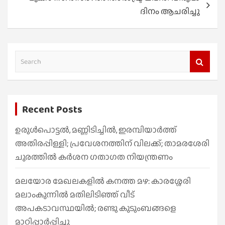
ദിനം ആചരിച്ചു
S
e
a
r
Recent Posts
c
h
ഉരുൾപൊട്ടൽ, മണ്ണിടിച്ചിൽ, ഇരമ്പിയാര്‍ത്ത്
അതിരപ്പിള്ളി; പ്രവേശനത്തിന് വിലക്ക്; താമരശേരി
ചുരത്തില്‍ കര്‍ശന ഗതാഗത നിയന്ത്രണം
മലയോര മേഖലകളിൽ കനത്ത മഴ: കാരശ്ശേരി
മലാംകുന്നിൽ മതിലിടിഞ്ഞ് വീട്
അപകടാവസ്ഥയിൽ; രണ്ടു കുടുംബങ്ങളെ
മാറ്റിപ്പാർപ്പിച്ചു