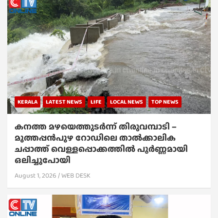
KERALA
LATEST NEWS
LIFE
LOCAL NEWS
TOP NEWS
കനത്ത മഴയെത്തുടർന്ന് തിരുവമ്പാടി –
മുത്തപ്പൻപുഴ റോഡിലെ താൽക്കാലിക
ചപ്പാത്ത് വെള്ളപ്പൊക്കത്തിൽ പൂർണ്ണമായി
ഒലിച്ചുപോയി
August 1, 2026
WEB DESK