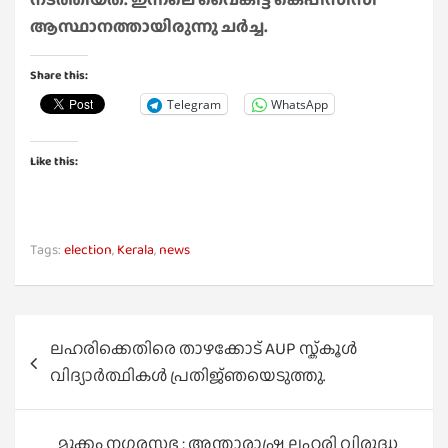
ആസ്ഥാനത്തായിരുന്നു ചർച്ച.
Share this:
Telegram
WhatsApp
Like this:
Tags:
election
,
Kerala
,
news
Post
ലഹരിക്കെതിരെ താഴക്കോട് AUP സ്ക്കൂൾ
navigation
വിദ്യാർത്ഥികൾ പ്രതിജ്‌ഞയെടുത്തു.
മുക്കം നഗരസഭ : അന്താരാഷ്ട്ര ലഹരി വിരുദ്ധ