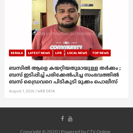
KERALA
LATEST NEWS
LIFE
LOCAL NEWS
TOP NEWS
ബസിൽ ആളെ കയറ്റിയതുമായുള്ള തർക്കം ;
ബസ് ഇടിപ്പിച്ച് പരിക്കേൽപിച്ച സംഭവത്തിൽ
ബസ് ഡ്രൈവറെ പിടികൂടി മുക്കം പൊലീസ്
August 1, 2026
WEB DESK
Copyright © 2020 | Powered by CTV Online