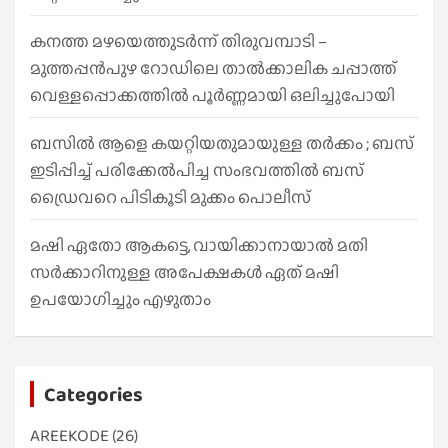
കനത്ത മഴയെത്തുടർന്ന് തിരുവമ്പാടി –
മുത്തപ്പൻപുഴ റോഡിലെ താൽക്കാലിക ചപ്പാത്ത്
വെള്ളപ്പൊക്കത്തിൽ പൂർണ്ണമായി ഒലിച്ചുപോയി
ബസിൽ ആളെ കയറ്റിയതുമായുള്ള തർക്കം ; ബസ്
ഇടിപ്പിച്ച് പരിക്കേൽപിച്ച സംഭവത്തിൽ ബസ്
ഡ്രൈവറെ പിടികൂടി മുക്കം പൊലീസ്
മഷി ഏതോ ആകട്ടെ, വായിക്കാനായാൽ മതി​
സർക്കാറിനുള്ള അപേക്ഷകൾ ഏത് മഷി
ഉപയോഗിച്ചും എഴുതാം
Categories
AREEKODE
(26)