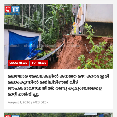
LOCAL NEWS
TOP NEWS
മലയോര മേഖലകളിൽ കനത്ത മഴ: കാരശ്ശേരി
മലാംകുന്നിൽ മതിലിടിഞ്ഞ് വീട്
അപകടാവസ്ഥയിൽ; രണ്ടു കുടുംബങ്ങളെ
മാറ്റിപ്പാർപ്പിച്ചു
August 1, 2026
WEB DESK