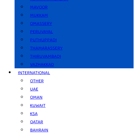
MAVOOR
MUKKAM
OMASSERY
PERUVAYAL
PUTHUPPADI
THAMARASSERY
THIRUVAMBADI
VAZHAKKAD
INTERNATIONAL
OTHER
UAE
OMAN
KUWAIT
KSA
QATAR
BAHRAIN