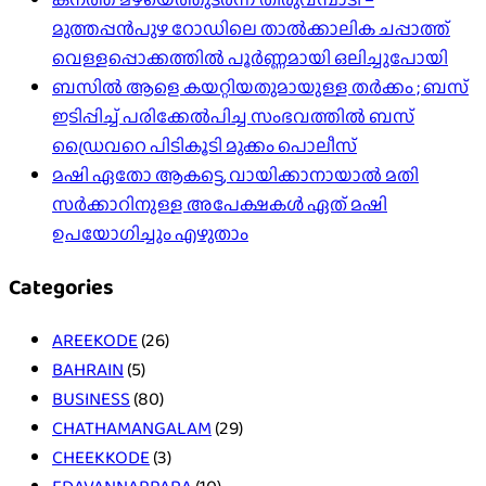
മുത്തപ്പൻപുഴ റോഡിലെ താൽക്കാലിക ചപ്പാത്ത്
വെള്ളപ്പൊക്കത്തിൽ പൂർണ്ണമായി ഒലിച്ചുപോയി
ബസിൽ ആളെ കയറ്റിയതുമായുള്ള തർക്കം ; ബസ്
ഇടിപ്പിച്ച് പരിക്കേൽപിച്ച സംഭവത്തിൽ ബസ്
ഡ്രൈവറെ പിടികൂടി മുക്കം പൊലീസ്
മഷി ഏതോ ആകട്ടെ, വായിക്കാനായാൽ മതി​
സർക്കാറിനുള്ള അപേക്ഷകൾ ഏത് മഷി
ഉപയോഗിച്ചും എഴുതാം
Categories
AREEKODE
(26)
BAHRAIN
(5)
BUSINESS
(80)
CHATHAMANGALAM
(29)
CHEEKKODE
(3)