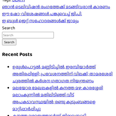
Post
ഞാന്‍ ടെലിവിഷന്‍ രംഗത്തേക്ക് മടങ്ങിവരാന്‍ കാരണം
ഈ ഷോ; വിശേഷങ്ങള്‍ പങ്കുവെച്ച് ജി.പി.
navigation
ഇ ബുൾ ജെറ്റ് സഹോദരങ്ങൾക്ക് ജാമ്യം
Search
Search
Recent Posts
ഉരുൾപൊട്ടൽ, മണ്ണിടിച്ചിൽ, ഇരമ്പിയാര്‍ത്ത്
അതിരപ്പിള്ളി; പ്രവേശനത്തിന് വിലക്ക്; താമരശേരി
ചുരത്തില്‍ കര്‍ശന ഗതാഗത നിയന്ത്രണം
മലയോര മേഖലകളിൽ കനത്ത മഴ: കാരശ്ശേരി
മലാംകുന്നിൽ മതിലിടിഞ്ഞ് വീട്
അപകടാവസ്ഥയിൽ; രണ്ടു കുടുംബങ്ങളെ
മാറ്റിപ്പാർപ്പിച്ചു
കനത്ത മഴയെത്തുടർന്ന് തിരുവമ്പാടി –