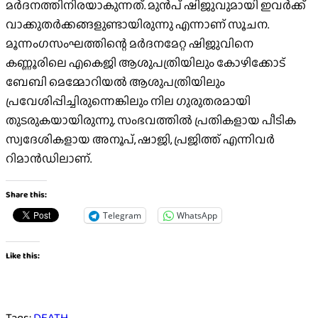
മര്‍ദനത്തിനിരയാകുന്നത്. മുന്‍പ് ഷിജുവുമായി ഇവര്‍ക്ക്
വാക്കുതര്‍ക്കങ്ങളുണ്ടായിരുന്നു എന്നാണ് സൂചന.
മൂന്നംഗസംഘത്തിന്റെ മര്‍ദനമേറ്റ ഷിജുവിനെ
കണ്ണൂരിലെ എകെജി ആശുപത്രിയിലും കോഴിക്കോട്
ബേബി മെമ്മോറിയല്‍ ആശുപത്രിയിലും
പ്രവേശിപ്പിച്ചിരുന്നെങ്കിലും നില ഗുരുതരമായി
തുടരുകയായിരുന്നു. സംഭവത്തില്‍ പ്രതികളായ പീടിക
സ്വദേശികളായ അനൂപ്, ഷാജി, പ്രജിത്ത് എന്നിവര്‍
റിമാന്‍ഡിലാണ്.
Share this:
Telegram
WhatsApp
Like this:
Tags:
DEATH