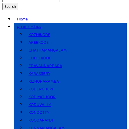
Search
Home
പ്രാദേശികം
KOZHIKODE
AREEKODE
CHATHAMANGALAM
CHEEKKODE
EDAVANNAPPARA
KARASSERY
KIZHUPARAMBA
KODENCHERI
KODIYATHOOR
KODUVALLY
KONDOTTY
KOODARANJI
KUNNAMANGALAM