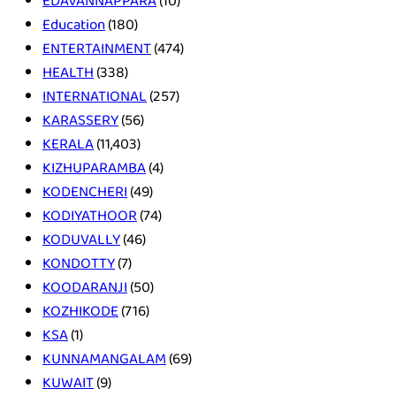
EDAVANNAPPARA
(10)
Education
(180)
ENTERTAINMENT
(474)
HEALTH
(338)
INTERNATIONAL
(257)
KARASSERY
(56)
KERALA
(11,403)
KIZHUPARAMBA
(4)
KODENCHERI
(49)
KODIYATHOOR
(74)
KODUVALLY
(46)
KONDOTTY
(7)
KOODARANJI
(50)
KOZHIKODE
(716)
KSA
(1)
KUNNAMANGALAM
(69)
KUWAIT
(9)