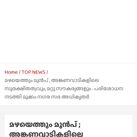
Home
TOP NEWS
മഴയെത്തും മുൻപ് ; അങ്കണവാടികളിലെ
സുരക്ഷിതത്വവും, മറ്റു സൗകര്യങ്ങളും : പരിശോധന
നടത്തി മുക്കം നഗര സഭ അധികൃതർ
മഴയെത്തും മുൻപ് ;
അങ്കണവാടികളിലെ