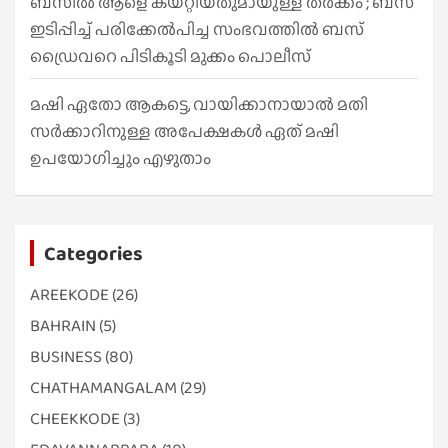
ബസിൽ ആളെ കയറ്റിയതുമായുള്ള തർക്കം ; ബസ്
ഇടിപ്പിച്ച് പരിക്കേൽപിച്ച സംഭവത്തിൽ ബസ്
ഡ്രൈവറെ പിടികൂടി മുക്കം പൊലീസ്
മഷി ഏതോ ആകട്ടെ, വായിക്കാനായാൽ മതി​
സർക്കാറിനുള്ള അപേക്ഷകൾ ഏത് മഷി
ഉപയോഗിച്ചും എഴുതാം
Categories
AREEKODE
(26)
BAHRAIN
(5)
BUSINESS
(80)
CHATHAMANGALAM
(29)
CHEEKKODE
(3)