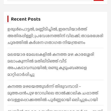
e
a
r
Recent Posts
c
h
ഉരുൾപൊട്ടൽ, മണ്ണിടിച്ചിൽ, ഇരമ്പിയാര്‍ത്ത്
അതിരപ്പിള്ളി; പ്രവേശനത്തിന് വിലക്ക്; താമരശേരി
ചുരത്തില്‍ കര്‍ശന ഗതാഗത നിയന്ത്രണം
മലയോര മേഖലകളിൽ കനത്ത മഴ: കാരശ്ശേരി
മലാംകുന്നിൽ മതിലിടിഞ്ഞ് വീട്
അപകടാവസ്ഥയിൽ; രണ്ടു കുടുംബങ്ങളെ
മാറ്റിപ്പാർപ്പിച്ചു
കനത്ത മഴയെത്തുടർന്ന് തിരുവമ്പാടി –
മുത്തപ്പൻപുഴ റോഡിലെ താൽക്കാലിക ചപ്പാത്ത്
വെള്ളപ്പൊക്കത്തിൽ പൂർണ്ണമായി ഒലിച്ചുപോയി