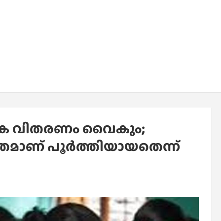
സ്തക വിതരണം വൈകും;
്രമാണ് പൂർത്തിയായതെന്ന്