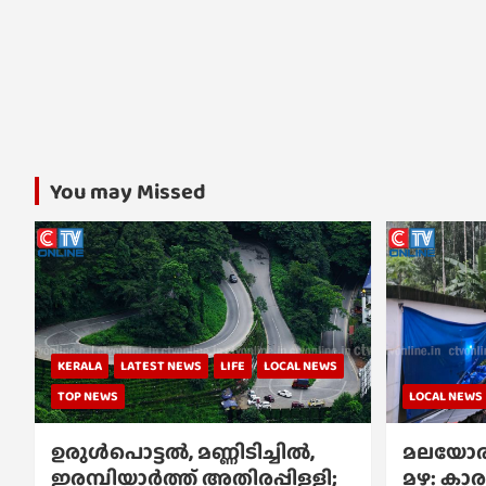
You may Missed
KERALA
LATEST NEWS
LIFE
LOCAL NEWS
TOP NEWS
LOCAL NEWS
ഉരുൾപൊട്ടൽ, മണ്ണിടിച്ചിൽ,
മലയോര
ഇരമ്പിയാര്‍ത്ത് അതിരപ്പിള്ളി;
മഴ: കാര