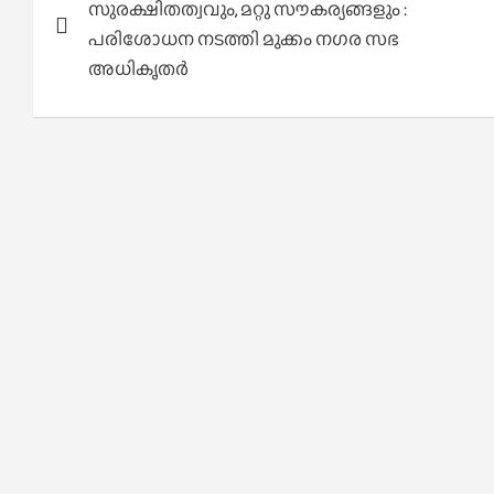
സുരക്ഷിതത്വവും, മറ്റു സൗകര്യങ്ങളും :
പരിശോധന നടത്തി മുക്കം നഗര സഭ
അധികൃതർ