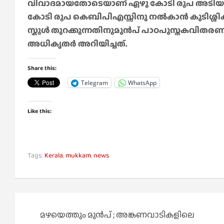
വിവാദമായതോടെയാണ് ഏഴു കോടി രൂപ അടിയന്തരമ
കോടി രൂപ കെബിപിഎസ്സിനു നൽകാൻ കുടിശ്
സ്കൂൾ തുറക്കുന്നതിനുമുൻപ് പാഠപുസ്തകവിത
അധികൃതർ അറിയിച്ചത്.
Share this:
Telegram
WhatsApp
Like this:
Tags:
Kerala
,
mukkam
,
news
Post
മഴയെത്തും മുൻപ് ; അങ്കണവാടികളിലെ
navigation