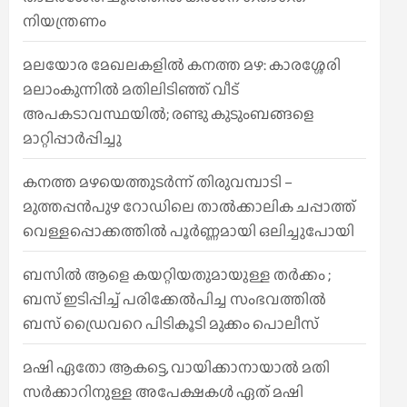
നിയന്ത്രണം
മലയോര മേഖലകളിൽ കനത്ത മഴ: കാരശ്ശേരി
മലാംകുന്നിൽ മതിലിടിഞ്ഞ് വീട്
അപകടാവസ്ഥയിൽ; രണ്ടു കുടുംബങ്ങളെ
മാറ്റിപ്പാർപ്പിച്ചു
കനത്ത മഴയെത്തുടർന്ന് തിരുവമ്പാടി –
മുത്തപ്പൻപുഴ റോഡിലെ താൽക്കാലിക ചപ്പാത്ത്
വെള്ളപ്പൊക്കത്തിൽ പൂർണ്ണമായി ഒലിച്ചുപോയി
ബസിൽ ആളെ കയറ്റിയതുമായുള്ള തർക്കം ;
ബസ് ഇടിപ്പിച്ച് പരിക്കേൽപിച്ച സംഭവത്തിൽ
ബസ് ഡ്രൈവറെ പിടികൂടി മുക്കം പൊലീസ്
മഷി ഏതോ ആകട്ടെ, വായിക്കാനായാൽ മതി​
സർക്കാറിനുള്ള അപേക്ഷകൾ ഏത് മഷി