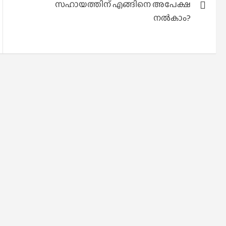
സഹായത്തിന് എങ്ങിനെ അപേക്ഷ
നൽകാം?