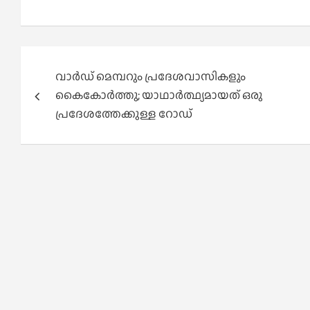
Post
വാർഡ് മെമ്പറും പ്രദേശവാസികളും
navigation
കൈകോർത്തു; യാഥാർത്ഥ്യമായത് ഒരു
പ്രദേശത്തേക്കുള്ള റോഡ്