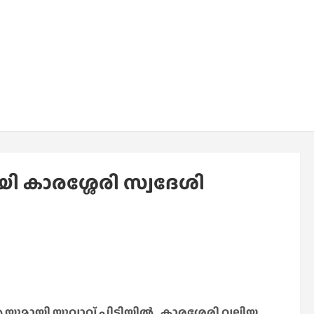
യി കാരശ്ശേരി സ്വദേശി
 എ യുമായി യുവാവ് പിടിയിൽ . കാരശ്ശേരി വലിയ