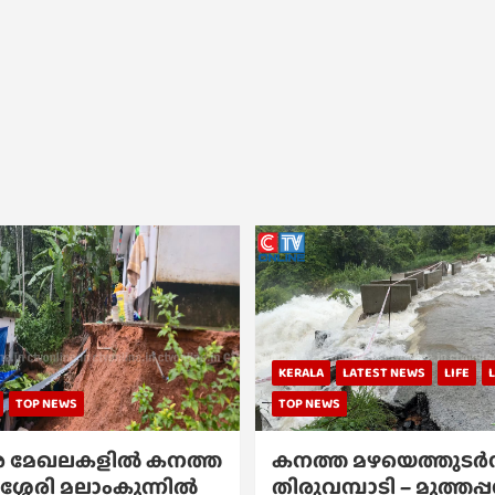
KERALA
LATEST NEWS
LIFE
TOP NEWS
TOP NEWS
 മേഖലകളിൽ കനത്ത
കനത്ത മഴയെത്തുടർന്
ശ്ശേരി മലാംകുന്നിൽ
തിരുവമ്പാടി – മുത്തപ