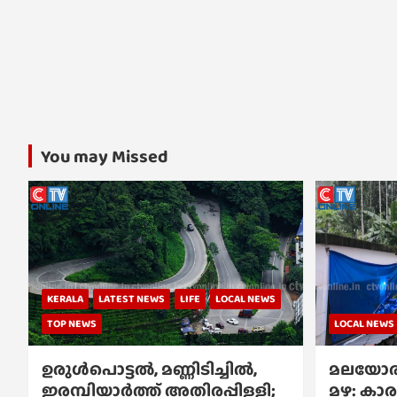
You may Missed
KERALA
LATEST NEWS
LIFE
LOCAL NEWS
TOP NEWS
LOCAL NEWS
ഉരുൾപൊട്ടൽ, മണ്ണിടിച്ചിൽ,
മലയോര
ഇരമ്പിയാര്‍ത്ത് അതിരപ്പിള്ളി;
മഴ: കാര