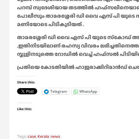
പറമ്പ് സ്വദേശിയായ തടത്തിൽ ഹഫ്സലിനെയാണ് 
പോലീസും താമരശ്ശേരി ഡി വൈ എസ്‌ പി യുടെ സ്‌
മണിയോടെ പിടികൂടിയത് .
താമരശ്ശേരി ഡി വൈ എസ്‌ പി യുടെ സ്‌കോഡ് അം
.ഇതിനിടയിലാണ് രഹസ്യ വിവരം ലഭിച്ചതിനെത്
സ്കൂളിനടുത്തെ റോഡിൽ വെച്ച് ഹഫ്സൽ പിടിയ
പ്രതിയെ കോടതിയിൽ ഹാജരാക്കിറിമാൻഡ് ചെയ്യ
Share this:
Telegram
WhatsApp
Like this:
Tags:
case
,
Kerala
,
news