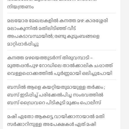
നിയന്ത്രണം
മലയോര മേഖലകളിൽ കനത്ത മഴ: കാരശ്ശേരി
മലാംകുന്നിൽ മതിലിടിഞ്ഞ് വീട്
അപകടാവസ്ഥയിൽ; രണ്ടു കുടുംബങ്ങളെ
മാറ്റിപ്പാർപ്പിച്ചു
കനത്ത മഴയെത്തുടർന്ന് തിരുവമ്പാടി –
മുത്തപ്പൻപുഴ റോഡിലെ താൽക്കാലിക ചപ്പാത്ത്
വെള്ളപ്പൊക്കത്തിൽ പൂർണ്ണമായി ഒലിച്ചുപോയി
ബസിൽ ആളെ കയറ്റിയതുമായുള്ള തർക്കം ;
ബസ് ഇടിപ്പിച്ച് പരിക്കേൽപിച്ച സംഭവത്തിൽ
ബസ് ഡ്രൈവറെ പിടികൂടി മുക്കം പൊലീസ്
മഷി ഏതോ ആകട്ടെ, വായിക്കാനായാൽ മതി​
സർക്കാറിനുള്ള അപേക്ഷകൾ ഏത് മഷി