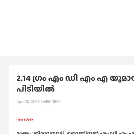
2.14 ഗ്രം എം ഡി എം എ യുമാ
പിടിയിൽ
April 10, 2025
WEB DESK
newsdesk
മുക്കം : തിരുവമ്പാടി , തൊണ്ടിമ്മൽ എം ഡി എം