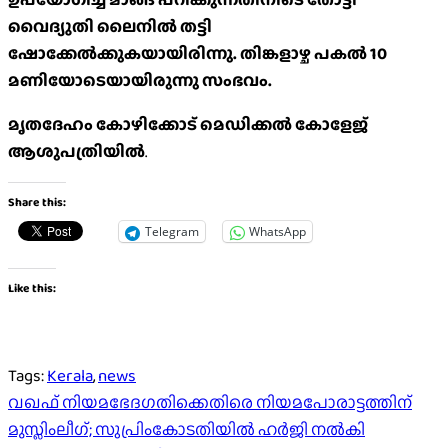
വൈദ്യുതി ലൈനിൽ തട്ടി
ഷോക്കേൽക്കുകയായിരിന്നു. തിങ്കളാഴ്ച പകൽ 10
മണിയോടെയായിരുന്നു സംഭവം.
മൃതദേഹം കോഴിക്കോട് മെഡിക്കൽ കോളേജ്
ആശുപത്രിയിൽ
.
Share this:
Telegram
WhatsApp
Like this:
Tags:
Kerala
,
news
Post
വഖഫ് നിയമഭേദഗതിക്കെതിരെ നിയമപോരാട്ടത്തിന്
മുസ്ലിംലീഗ്; സുപ്രിംകോടതിയിൽ ഹർജി നൽകി
navigation