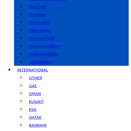
MAVOOR
MUKKAM
OMASSERY
PERUVAYAL
PUTHUPPADI
THAMARASSERY
THIRUVAMBADI
VAZHAKKAD
INTERNATIONAL
OTHER
UAE
OMAN
KUWAIT
KSA
QATAR
BAHRAIN