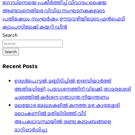
ഗോഡ്സെയെ പ്രകീർത്തിച്ച് വിവാദം: ഷൈജ
ആണ്ടവനെതിരെ വിവിധ സംഘടനകകളുടെ
പ്രതിഷേധം, സംഘർഷം; ഊടുവഴിയിലൂടെ എൻഐടി
ക്യാംപസിലേക്ക് കയറി ഡീൻ
Search
Search
Recent Posts
ഉരുൾപൊട്ടൽ, മണ്ണിടിച്ചിൽ, ഇരമ്പിയാര്‍ത്ത്
അതിരപ്പിള്ളി; പ്രവേശനത്തിന് വിലക്ക്; താമരശേരി
ചുരത്തില്‍ കര്‍ശന ഗതാഗത നിയന്ത്രണം
മലയോര മേഖലകളിൽ കനത്ത മഴ: കാരശ്ശേരി
മലാംകുന്നിൽ മതിലിടിഞ്ഞ് വീട്
അപകടാവസ്ഥയിൽ; രണ്ടു കുടുംബങ്ങളെ
മാറ്റിപ്പാർപ്പിച്ചു