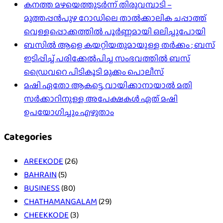
കനത്ത മഴയെത്തുടർന്ന് തിരുവമ്പാടി –
മുത്തപ്പൻപുഴ റോഡിലെ താൽക്കാലിക ചപ്പാത്ത്
വെള്ളപ്പൊക്കത്തിൽ പൂർണ്ണമായി ഒലിച്ചുപോയി
ബസിൽ ആളെ കയറ്റിയതുമായുള്ള തർക്കം ; ബസ്
ഇടിപ്പിച്ച് പരിക്കേൽപിച്ച സംഭവത്തിൽ ബസ്
ഡ്രൈവറെ പിടികൂടി മുക്കം പൊലീസ്
മഷി ഏതോ ആകട്ടെ, വായിക്കാനായാൽ മതി​
സർക്കാറിനുള്ള അപേക്ഷകൾ ഏത് മഷി
ഉപയോഗിച്ചും എഴുതാം
Categories
AREEKODE
(26)
BAHRAIN
(5)
BUSINESS
(80)
CHATHAMANGALAM
(29)
CHEEKKODE
(3)