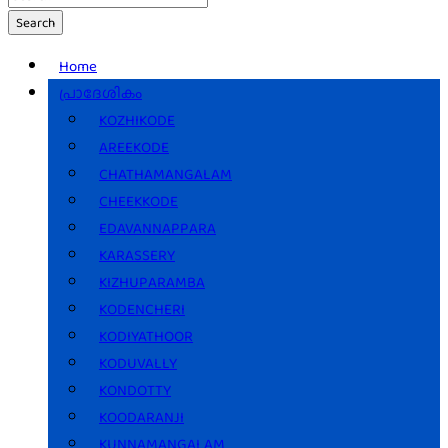
Search
Home
പ്രാദേശികം
KOZHIKODE
AREEKODE
CHATHAMANGALAM
CHEEKKODE
EDAVANNAPPARA
KARASSERY
KIZHUPARAMBA
KODENCHERI
KODIYATHOOR
KODUVALLY
KONDOTTY
KOODARANJI
KUNNAMANGALAM