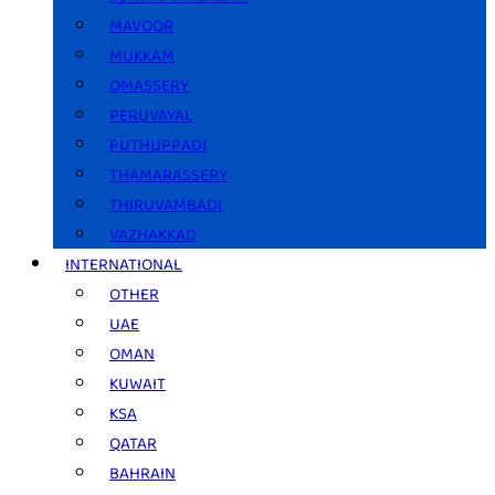
MAVOOR
MUKKAM
OMASSERY
PERUVAYAL
PUTHUPPADI
THAMARASSERY
THIRUVAMBADI
VAZHAKKAD
INTERNATIONAL
OTHER
UAE
OMAN
KUWAIT
KSA
QATAR
BAHRAIN