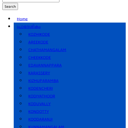
Search
Home
പ്രാദേശികം
KOZHIKODE
AREEKODE
CHATHAMANGALAM
CHEEKKODE
EDAVANNAPPARA
KARASSERY
KIZHUPARAMBA
KODENCHERI
KODIYATHOOR
KODUVALLY
KONDOTTY
KOODARANJI
KUNNAMANGALAM