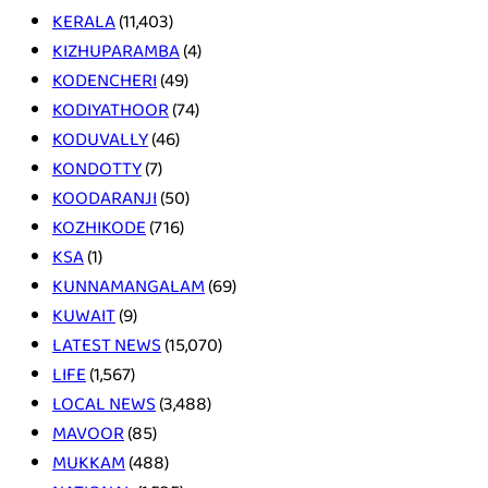
KERALA
(11,403)
KIZHUPARAMBA
(4)
KODENCHERI
(49)
KODIYATHOOR
(74)
KODUVALLY
(46)
KONDOTTY
(7)
KOODARANJI
(50)
KOZHIKODE
(716)
KSA
(1)
KUNNAMANGALAM
(69)
KUWAIT
(9)
LATEST NEWS
(15,070)
LIFE
(1,567)
LOCAL NEWS
(3,488)
MAVOOR
(85)
MUKKAM
(488)