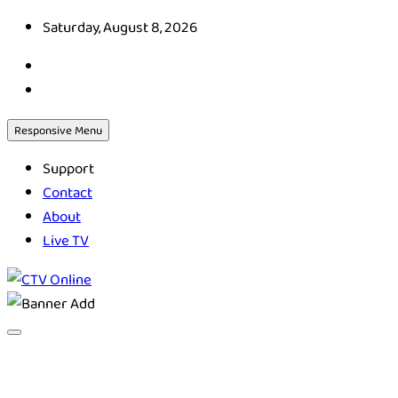
Skip
Saturday, August 8, 2026
to
content
Responsive Menu
Support
Contact
About
Live TV
CTV Online