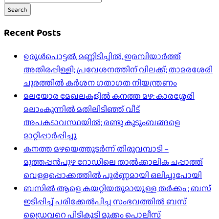
Search
Recent Posts
ഉരുൾപൊട്ടൽ, മണ്ണിടിച്ചിൽ, ഇരമ്പിയാര്‍ത്ത്
അതിരപ്പിള്ളി; പ്രവേശനത്തിന് വിലക്ക്; താമരശേരി
ചുരത്തില്‍ കര്‍ശന ഗതാഗത നിയന്ത്രണം
മലയോര മേഖലകളിൽ കനത്ത മഴ: കാരശ്ശേരി
മലാംകുന്നിൽ മതിലിടിഞ്ഞ് വീട്
അപകടാവസ്ഥയിൽ; രണ്ടു കുടുംബങ്ങളെ
മാറ്റിപ്പാർപ്പിച്ചു
കനത്ത മഴയെത്തുടർന്ന് തിരുവമ്പാടി –
മുത്തപ്പൻപുഴ റോഡിലെ താൽക്കാലിക ചപ്പാത്ത്
വെള്ളപ്പൊക്കത്തിൽ പൂർണ്ണമായി ഒലിച്ചുപോയി
ബസിൽ ആളെ കയറ്റിയതുമായുള്ള തർക്കം ; ബസ്
ഇടിപ്പിച്ച് പരിക്കേൽപിച്ച സംഭവത്തിൽ ബസ്
ഡ്രൈവറെ പിടികൂടി മുക്കം പൊലീസ്