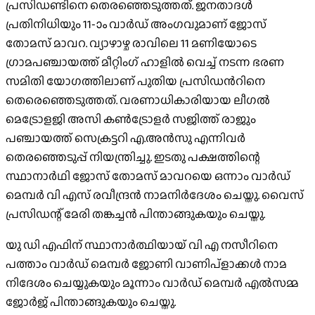
പ്രസിഡണ്ടിനെ തെരഞ്ഞെടുത്തത്. ജനതാദൾ
പ്രതിനിധിയും 11-ാം വാർഡ് അംഗവുമാണ് ജോസ്
തോമസ് മാവറ. വ്യാഴാഴ്ച രാവിലെ 11 മണിയോടെ
ഗ്രാമപഞ്ചായത്ത് മീറ്റിംഗ് ഹാളിൽ വെച്ച് നടന്ന ഭരണ
സമിതി യോഗത്തിലാണ് പുതിയ പ്രസിഡൻറിനെ
തെരെഞ്ഞെടുത്തത്. വരണാധികാരിയായ ലീഗൽ
മെട്രോളജി അസി കൺട്രോളർ സജിത്ത് രാജും
പഞ്ചായത്ത് സെക്രട്ടറി എ.അൻസു എന്നിവർ
തെരഞ്ഞെടുപ്പ് നിയന്ത്രിച്ചു. ഇടതു പക്ഷത്തിന്റെ
സ്ഥാനാർഥി ജോസ് തോമസ് മാവറയെ ഒന്നാം വാർഡ്
മെമ്പർ വി എസ് രവീന്ദ്രൻ നാമനിർദേശം ചെയ്തു. വൈസ്
പ്രസിഡന്റ്‌ മേരി തങ്കച്ചൻ പിന്താങ്ങുകയും ചെയ്തു.
യു ഡി എഫിന് സ്ഥാനാർത്ഥിയായ് വി എ നസീറിനെ
പത്താം വാർഡ് മെമ്പർ ജോണി വാണിപ്ളാക്കൾ നാമ
നിദേശം ചെയ്യുകയും മൂന്നാം വാർഡ് മെമ്പർ എൽസമ്മ
ജോർജ് പിന്താങ്ങുകയും ചെയ്തു.