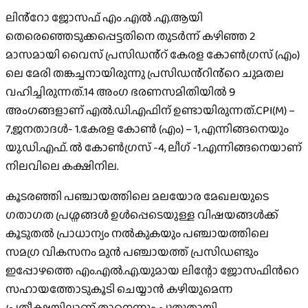
ലിൻ്റോ ജോസഫ് എം .എൽ .എ.ആയി
തെരെഞ്ഞെടുക്കപ്പെട്ടതിനെ തുടർന്ന് കഴിഞ്ഞ 2
മാസമായി വൈസ് പ്രസിഡൻ്റ് കേരള കോൺഗ്രസ് (എം)
ലെ മേരി തങ്കച്ചനായിരുന്നു പ്രസിഡൻ്റിൻ്റെ ചുമതല
വഹിച്ചിരുന്നത്.14 അംഗ ഭരണസമിതിയിൽ 9
അംഗങ്ങളാണ് എൽ.ഡി.എഫിന് ഉണ്ടായിരുന്നത്.CPI(M) –
7,ജനതാദൾ- 1.കേരള കോൺ (എം) – 1, എന്നിങ്ങനെയും
യു.ഡി.എഫ്. ൽ കോൺഗ്രസ് -4, ലീഗ് -1.എന്നിങ്ങനെയാണ്
നിലവിലെ കക്ഷിനില.
കൂടരഞ്ഞി പഞ്ചായത്തിലെ മലയോര മേഖലയുടെ
ഗതാഗത പ്രശ്നങ്ങൾ ഉൾപ്പെടെയുള്ള വിഷയങ്ങൾക്ക്
കൂടുതൽ പ്രാധാന്യം നൽകുകയും പഞ്ചായത്തിലെ
സമഗ്ര വികസനം മുൻ പഞ്ചായത്ത് പ്രസിഡണ്ടും
ഇപ്പോഴത്തെ എം.എൽ.എ.യുമായ ലിന്റോ ജോസഫിൻറെ
സഹായത്തോടുകൂടി ചെയ്യാൻ കഴിയുമെന്ന
പ്രതീക്ഷയിലാണ് താനെന്നും പുതുതായി