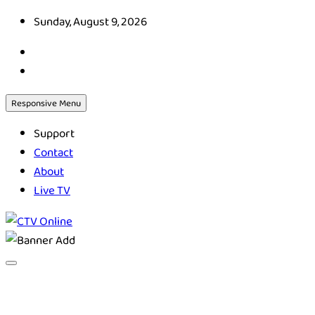
Skip
Sunday, August 9, 2026
to
content
Responsive Menu
Support
Contact
About
Live TV
CTV Online