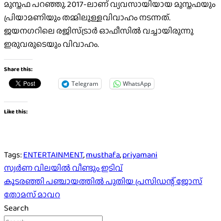
മുസ്തഫ പറഞ്ഞു. 2017-ലാണ് വ്യവസായിയായ മുസ്തഫയും
പ്രിയാമണിയും തമ്മിലുള്ളവിവാഹം നടന്നത്.
ജയനഗറിലെ രജിസ്ട്രാര്‍ ഓഫീസില്‍ വച്ചായിരുന്നു
ഇരുവരുടെയും വിവാഹം.
Share this:
Telegram
WhatsApp
Like this:
Tags:
ENTERTAINMENT
,
musthafa
,
priyamani
Post
സ്വർണ വിലയിൽ വീണ്ടും ഇടിവ്
കൂടരഞ്ഞി പഞ്ചായത്തിൽ പുതിയ പ്രസിഡന്റ് ജോസ്
navigation
തോമസ് മാവറ
Search