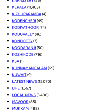
KARASSERY
(56)
KERALA
(11,403)
KIZHUPARAMBA
(4)
KODENCHERI
(49)
KODIYATHOOR
(74)
KODUVALLY
(46)
KONDOTTY
(7)
KOODARANJI
(50)
KOZHIKODE
(716)
KSA
(1)
KUNNAMANGALAM
(69)
KUWAIT
(9)
LATEST NEWS
(15,070)
LIFE
(1,567)
LOCAL NEWS
(3,488)
MAVOOR
(85)
MUKKAM
(488)