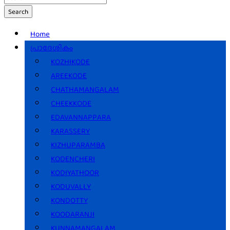
Search
Home
പ്രാദേശികം
KOZHIKODE
AREEKODE
CHATHAMANGALAM
CHEEKKODE
EDAVANNAPPARA
KARASSERY
KIZHUPARAMBA
KODENCHERI
KODIYATHOOR
KODUVALLY
KONDOTTY
KOODARANJI
KUNNAMANGALAM