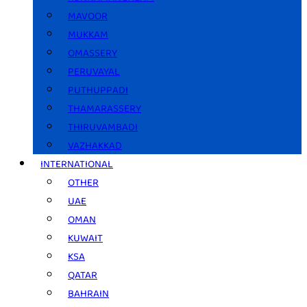
MAVOOR
MUKKAM
OMASSERY
PERUVAYAL
PUTHUPPADI
THAMARASSERY
THIRUVAMBADI
VAZHAKKAD
INTERNATIONAL
OTHER
UAE
OMAN
KUWAIT
KSA
QATAR
BAHRAIN