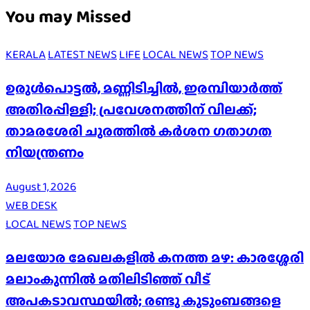
You may Missed
KERALA
LATEST NEWS
LIFE
LOCAL NEWS
TOP NEWS
ഉരുൾപൊട്ടൽ, മണ്ണിടിച്ചിൽ, ഇരമ്പിയാര്‍ത്ത്
അതിരപ്പിള്ളി; പ്രവേശനത്തിന് വിലക്ക്;
താമരശേരി ചുരത്തില്‍ കര്‍ശന ഗതാഗത
നിയന്ത്രണം
August 1, 2026
WEB DESK
LOCAL NEWS
TOP NEWS
മലയോര മേഖലകളിൽ കനത്ത മഴ: കാരശ്ശേരി
മലാംകുന്നിൽ മതിലിടിഞ്ഞ് വീട്
അപകടാവസ്ഥയിൽ; രണ്ടു കുടുംബങ്ങളെ