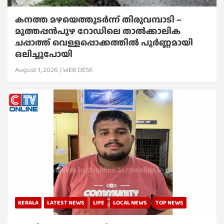
കനത്ത മഴയെത്തുടർന്ന് തിരുവമ്പാടി –
മുത്തപ്പൻപുഴ റോഡിലെ താൽക്കാലിക
ചപ്പാത്ത് വെള്ളപ്പൊക്കത്തിൽ പൂർണ്ണമായി
ഒലിച്ചുപോയി
August 1, 2026
WEB DESK
KERALA
LATEST NEWS
LIFE
LOCAL NEWS
TOP NEWS