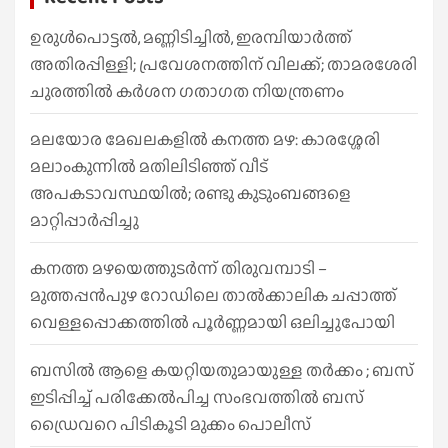
c
h
ഉരുൾപൊട്ടൽ, മണ്ണിടിച്ചിൽ, ഇരമ്പിയാര്‍ത്ത്
അതിരപ്പിള്ളി; പ്രവേശനത്തിന് വിലക്ക്; താമരശേരി
ചുരത്തില്‍ കര്‍ശന ഗതാഗത നിയന്ത്രണം
മലയോര മേഖലകളിൽ കനത്ത മഴ: കാരശ്ശേരി
മലാംകുന്നിൽ മതിലിടിഞ്ഞ് വീട്
അപകടാവസ്ഥയിൽ; രണ്ടു കുടുംബങ്ങളെ
മാറ്റിപ്പാർപ്പിച്ചു
കനത്ത മഴയെത്തുടർന്ന് തിരുവമ്പാടി –
മുത്തപ്പൻപുഴ റോഡിലെ താൽക്കാലിക ചപ്പാത്ത്
വെള്ളപ്പൊക്കത്തിൽ പൂർണ്ണമായി ഒലിച്ചുപോയി
ബസിൽ ആളെ കയറ്റിയതുമായുള്ള തർക്കം ; ബസ്
ഇടിപ്പിച്ച് പരിക്കേൽപിച്ച സംഭവത്തിൽ ബസ്
ഡ്രൈവറെ പിടികൂടി മുക്കം പൊലീസ്