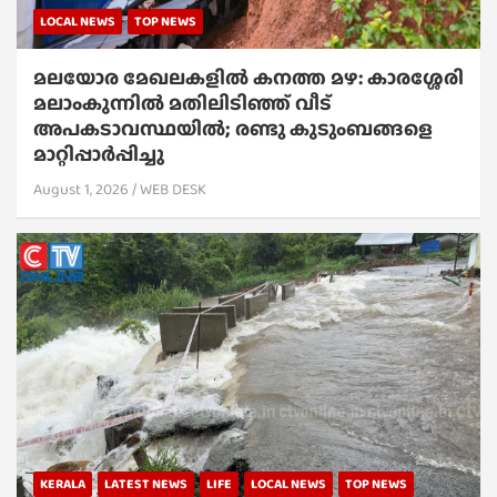
LOCAL NEWS
TOP NEWS
മലയോര മേഖലകളിൽ കനത്ത മഴ: കാരശ്ശേരി
മലാംകുന്നിൽ മതിലിടിഞ്ഞ് വീട്
അപകടാവസ്ഥയിൽ; രണ്ടു കുടുംബങ്ങളെ
മാറ്റിപ്പാർപ്പിച്ചു
August 1, 2026
WEB DESK
KERALA
LATEST NEWS
LIFE
LOCAL NEWS
TOP NEWS