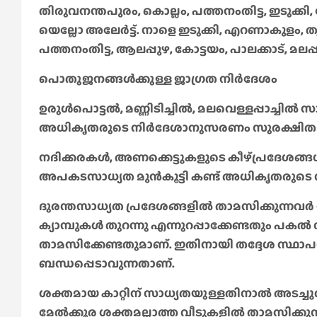
തിരുവനന്തപുരം, കൊല്ലം, പത്തനംതിട്ട, ഇടുക്കി, 
യെല്ലോ അലേര്‍ട്ട്. നാളെ ഇടുക്കി, എറണാകുളം, തൃശ
പത്തനംതിട്ട, ആലപ്പുഴ, കോട്ടയം, പാലക്കാട്, മലപ്
പൊതുജനങ്ങൾക്കുള്ള ജാഗ്രത നിർദേശം
ഉരുൾപൊട്ടൽ, മണ്ണിടിച്ചിൽ, മലവെള്ളപ്പാച്ചിൽ
അധികൃതരുടെ നിർദേശാനുസരണം സുരക്ഷിതമായ 
നദിക്കരകൾ, അണക്കെട്ടുകളുടെ കീഴ്പ്രദേശങ്ങ
അപകടസാധ്യത മുൻകൂട്ടി കണ്ട് അധികൃതരുടെ
ദുരന്തസാധ്യത പ്രദേശങ്ങളിൽ താമസിക്കുന്നവർ
ക്യാമ്പുകൾ തുറന്നു എന്നുറപ്പാക്കേണ്ടതും പകൽ 
താമസിക്കേണ്ടതുമാണ്. ഇതിനായി തദ്ദേശ സ്ഥാ
ബന്ധപ്പെടാവുന്നതാണ്.
ശക്തമായ കാറ്റിന് സാധ്യതയുള്ളതിനാൽ അടച്ചുറപ
മേൽക്കൂര ശക്തമല്ലാത്ത വീടുകളിൽ താമസിക്കുന്