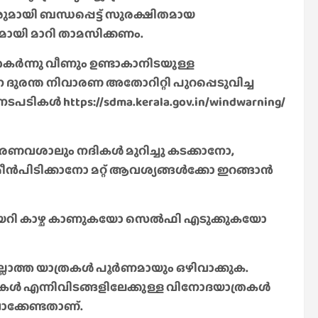
യി ബന്ധപ്പെട്ട് സുരക്ഷിതമായ
ഗമായി മാറി താമസിക്കണം.
തകർന്നു വീണും ഉണ്ടാകാനിടയുള്ള
ദുരന്ത നിവാരണ അതോറിറ്റി പുറപ്പെടുവിച്ച
ടികൾ https://sdma.kerala.gov.in/windwarning/
ാരണവശാലും നദികൾ മുറിച്ചു കടക്കാനോ,
ീൻപിടിക്കാനോ മറ്റ് ആവശ്യങ്ങൾക്കോ ഇറങ്ങാൻ
 കയറി കാഴ്ച കാണുകയോ സെൽഫി എടുക്കുകയോ
ലാത്ത യാത്രകൾ പൂർണമായും ഒഴിവാക്കുക.
കൾ എന്നിവിടങ്ങളിലേക്കുള്ള വിനോദയാത്രകൾ
വാക്കേണ്ടതാണ്.