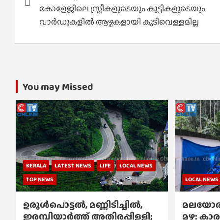
കോളേജിലെ സ്ത്രീകളുടെയും കുട്ടികളുടെയും
വാര്‍ഡുകളില്‍ ആഴ്ചകളായി കുടിവെള്ളമില്ല
You may Missed
KERALA
LATEST NEWS
LIFE
LOCAL NEWS
TOP NEWS
LOCAL NEWS
ഉരുൾപൊട്ടൽ, മണ്ണിടിച്ചിൽ,
മലയോര
ഇരമ്പിയാര്‍ത്ത് അതിരപ്പിള്ളി;
മഴ: കാര