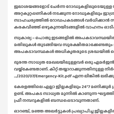
ജലാശയങ്ങളോട് ചേർന്ന റോഡുകളിലൂടെയുള്ള യാ
അറ്റകുറ്റപ്പണികൾ നടക്കുന്ന റോഡുകളിലും ജാഗ
സാഹചര്യത്തിൽ റോഡപകടങ്ങൾ വർധിക്കാൻ സ
കരകവിഞ്ഞ് ഒഴുകുന്നയിടങ്ങളിൽ വാഹനം ഓടിക്ക
സ്വകാര്യ – പൊതു ഇടങ്ങളിൽ അപകടാവസ്ഥയിൽ
മതിലുകൾ തുടങ്ങിയവ സുരക്ഷിതമാക്കേണ്ടതും 
അപകടാവസ്ഥകൾ അധികൃതരുടെ ശ്രദ്ധയിൽ പെ
ദുരന്ത സാധ്യത മേഖലയിലുള്ളവർ ഒരു എമർജൻസി 
വയ്ക്കേണ്ടതാണ്. കിറ്റ് തയ്യാറാക്കുന്നതിനുള്ള നി
…/2020/07/Emergency-Kit.pdf എന്ന ലിങ്കിൽ ലഭിക്ക
കേരളത്തിലെ എല്ലാ ജില്ലകളിലും 24*7 മണിക്കൂർ പ്
ഉണ്ട്. അപകട സാധ്യത മുന്നിൽ കാണുന്ന ഘട്ടത്ത
ഫ്രീ നമ്പറുകളിൽ ബന്ധപ്പെടാവുന്നതാണ്.
ഓറഞ്ച്, മഞ്ഞ അലർട്ടുകൾ പ്രഖ്യാപിച്ച ജില്ല