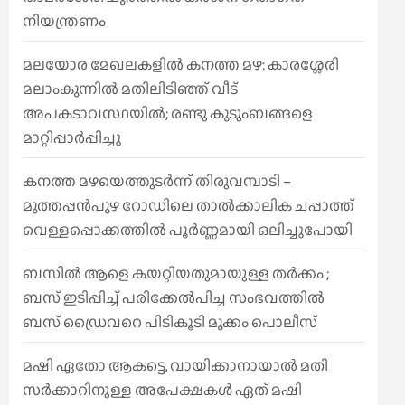
നിയന്ത്രണം
മലയോര മേഖലകളിൽ കനത്ത മഴ: കാരശ്ശേരി
മലാംകുന്നിൽ മതിലിടിഞ്ഞ് വീട്
അപകടാവസ്ഥയിൽ; രണ്ടു കുടുംബങ്ങളെ
മാറ്റിപ്പാർപ്പിച്ചു
കനത്ത മഴയെത്തുടർന്ന് തിരുവമ്പാടി –
മുത്തപ്പൻപുഴ റോഡിലെ താൽക്കാലിക ചപ്പാത്ത്
വെള്ളപ്പൊക്കത്തിൽ പൂർണ്ണമായി ഒലിച്ചുപോയി
ബസിൽ ആളെ കയറ്റിയതുമായുള്ള തർക്കം ;
ബസ് ഇടിപ്പിച്ച് പരിക്കേൽപിച്ച സംഭവത്തിൽ
ബസ് ഡ്രൈവറെ പിടികൂടി മുക്കം പൊലീസ്
മഷി ഏതോ ആകട്ടെ, വായിക്കാനായാൽ മതി​
സർക്കാറിനുള്ള അപേക്ഷകൾ ഏത് മഷി