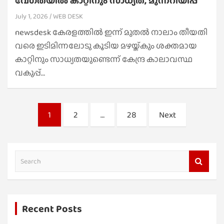
വേഗതയിൽ കാറ്റിനും സാധ്യത, മുന്നറിയിപ്പ്
July 1, 2026
WEB DESK
newsdesk കേരളത്തിൽ ഇന്ന് മുതൽ നാലാം തീയതി
വരെ ഇടിമിന്നലോടു കൂടിയ മഴയ്ക്കും ശക്തമായ
കാറ്റിനും സാധ്യതയുണ്ടെന്ന് കേന്ദ്ര കാലാവസ്ഥ
വകുപ്പ്…
Posts
1
2
…
28
Next
pagination
S
e
a
r
Recent Posts
c