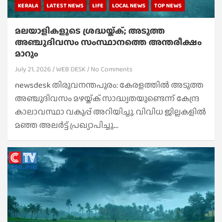
KERALA
LATEST NEWS
LIFE
LOCAL NEWS
TOP NEWS
മലയാളികളുടെ ശ്രദ്ധയ്ക്ക്; അടുത്ത
അഞ്ചുദിവസം സംസ്ഥാനത്തെ അന്തരീക്ഷം
മാറും
July 21, 2026
WEB DESK
No Comments
newsdesk തിരുവനന്തപുരം: കേരളത്തിൽ അടുത്ത
അഞ്ചുദിവസം മഴയ്ക്ക് സാദ്ധ്യതയുണ്ടെന്ന് കേന്ദ്ര
കാലാവസ്ഥാ വകുപ്പ് അറിയിച്ചു. വിവിധ ജില്ലകളിൽ
മഞ്ഞ അലർട്ട് പ്രഖ്യാപിച്ചു.…