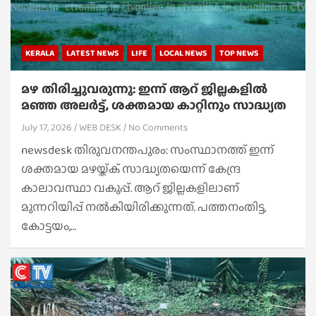
KERALA
LATEST NEWS
LIFE
LOCAL NEWS
TOP NEWS
മഴ തിരിച്ചുവരുന്നു:​ ഇന്ന് ആറ് ജില്ലകളിൽ
മഞ്ഞ അലർട്ട്,​ ശക്തമായ കാറ്റിനും സാദ്ധ്യത
July 17, 2026
WEB DESK
No Comments
newsdesk തിരുവനന്തപുരം: സംസ്ഥാനത്ത് ഇന്ന്
ശക്തമായ മഴയ്ക്ക് സാദ്ധ്യതയെന്ന് കേന്ദ്ര
കാലാവസ്ഥാ വകുപ്പ്. ആറ് ജില്ലകളിലാണ്
മുന്നറിയിപ്പ് നൽകിയിരിക്കുന്നത്. പത്തനംതിട്ട,
കോട്ടയം,…