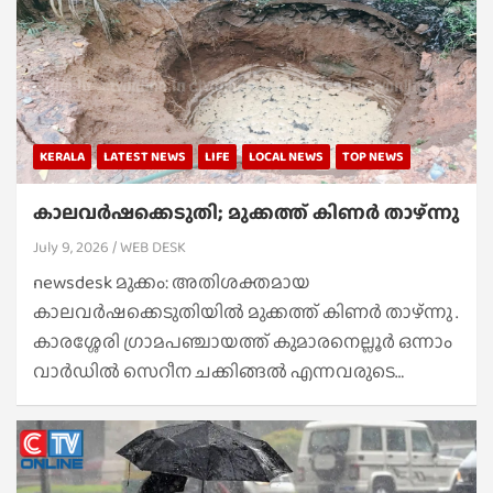
KERALA
LATEST NEWS
LIFE
LOCAL NEWS
TOP NEWS
കാലവർഷക്കെടുതി; മുക്കത്ത് കിണർ താഴ്ന്നു
July 9, 2026
WEB DESK
newsdesk മുക്കം: അതിശക്തമായ
കാലവർഷക്കെടുതിയിൽ മുക്കത്ത് കിണർ താഴ്ന്നു .
കാരശ്ശേരി ഗ്രാമപഞ്ചായത്ത് കുമാരനെല്ലൂർ ഒന്നാം
വാർഡിൽ സെറീന ചക്കിങ്ങൽ എന്നവരുടെ…