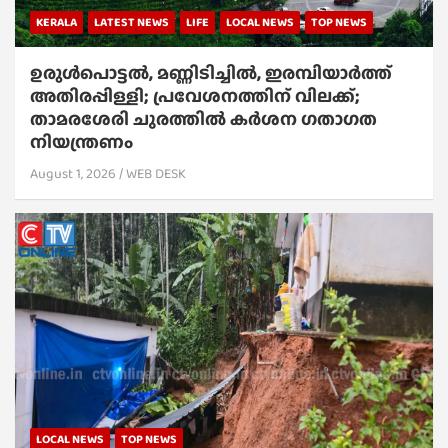
KERALA
LATEST NEWS
LIFE
LOCAL NEWS
TOP NEWS
ഉരുൾപൊട്ടൽ, മണ്ണിടിച്ചിൽ, ഇരമ്പിയാര്‍ത്ത്
അതിരപ്പിള്ളി; പ്രവേശനത്തിന് വിലക്ക്;
താമരശേരി ചുരത്തില്‍ കര്‍ശന ഗതാഗത
നിയന്ത്രണം
August 1, 2026
WEB DESK
LOCAL NEWS
TOP NEWS