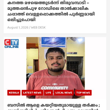
കനത്ത മഴയെത്തുടർന്ന് തിരുവമ്പാടി –
മുത്തപ്പൻപുഴ റോഡിലെ താൽക്കാലിക
ചപ്പാത്ത് വെള്ളപ്പൊക്കത്തിൽ പൂർണ്ണമായി
ഒലിച്ചുപോയി
August 1, 2026
WEB DESK
KERALA
LATEST NEWS
LIFE
LOCAL NEWS
TOP NEWS
ബസിൽ ആളെ കയറ്റിയതുമായുള്ള തർക്കം ;