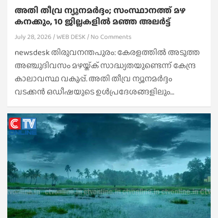
അതി തീവ്ര ന്യൂനമർദ്ദം; സംസ്ഥാനത്ത് മഴ
കനക്കും, 10 ജില്ലകളിൽ മഞ്ഞ അലർട്ട്
July 28, 2026
WEB DESK
No Comments
newsdesk തിരുവനന്തപുരം: കേരളത്തിൽ അടുത്ത
അഞ്ചുദിവസം മഴയ്ക്ക് സാദ്ധ്യതയുണ്ടെന്ന് കേന്ദ്ര
കാലാവസ്ഥ വകുപ്പ്. അതി തീവ്ര ന്യൂനമർദ്ദം
വടക്കൻ ഒഡീഷയുടെ ഉൾപ്രദേശങ്ങളിലും…