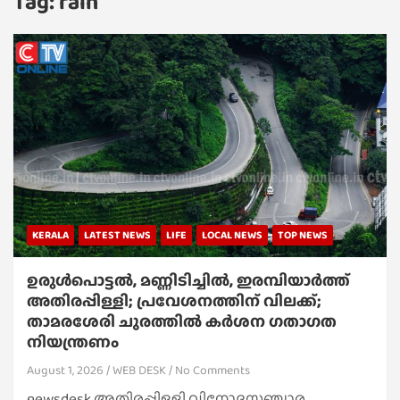
Tag:
rain
KERALA
LATEST NEWS
LIFE
LOCAL NEWS
TOP NEWS
ഉരുൾപൊട്ടൽ, മണ്ണിടിച്ചിൽ, ഇരമ്പിയാര്‍ത്ത്
അതിരപ്പിള്ളി; പ്രവേശനത്തിന് വിലക്ക്;
താമരശേരി ചുരത്തില്‍ കര്‍ശന ഗതാഗത
നിയന്ത്രണം
August 1, 2026
WEB DESK
No Comments
newsdesk അതിരപ്പിള്ളി വിനോദസഞ്ചാര