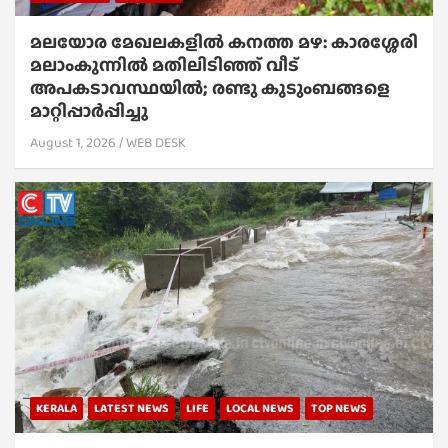
മലയോര മേഖലകളിൽ കനത്ത മഴ: കാരശ്ശേരി
മലാംകുന്നിൽ മതിലിടിഞ്ഞ് വീട്
അപകടാവസ്ഥയിൽ; രണ്ടു കുടുംബങ്ങളെ
മാറ്റിപ്പാർപ്പിച്ചു
August 1, 2026
WEB DESK
KERALA
LATEST NEWS
LIFE
LOCAL NEWS
TOP NEWS