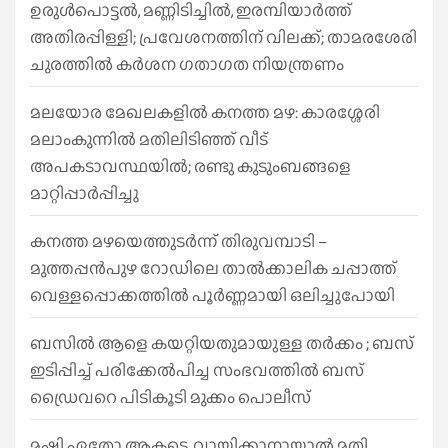
h
ഉരുൾപൊട്ടൽ, മണ്ണിടിച്ചിൽ, ഇരമ്പിയാര്‍ത്ത്
അതിരപ്പിള്ളി; പ്രവേശനത്തിന് വിലക്ക്; താമരശേരി
ചുരത്തില്‍ കര്‍ശന ഗതാഗത നിയന്ത്രണം
മലയോര മേഖലകളിൽ കനത്ത മഴ: കാരശ്ശേരി
മലാംകുന്നിൽ മതിലിടിഞ്ഞ് വീട്
അപകടാവസ്ഥയിൽ; രണ്ടു കുടുംബങ്ങളെ
മാറ്റിപ്പാർപ്പിച്ചു
കനത്ത മഴയെത്തുടർന്ന് തിരുവമ്പാടി –
മുത്തപ്പൻപുഴ റോഡിലെ താൽക്കാലിക ചപ്പാത്ത്
വെള്ളപ്പൊക്കത്തിൽ പൂർണ്ണമായി ഒലിച്ചുപോയി
ബസിൽ ആളെ കയറ്റിയതുമായുള്ള തർക്കം ; ബസ്
ഇടിപ്പിച്ച് പരിക്കേൽപിച്ച സംഭവത്തിൽ ബസ്
ഡ്രൈവറെ പിടികൂടി മുക്കം പൊലീസ്
മഷി ഏതോ ആകട്ടെ, വായിക്കാനായാൽ മതി​