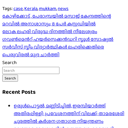
Tags:
case
,
Kerala
,
mukkam
,
news
Post
കോഴിക്കോട് , പേരാമ്പ്രയിൽ മസാജ് കേന്ദ്രത്തിന്റെ
മറവിൽ അനാശാസ്യം; 8 പേർ കസ്റ്റഡിയിൽ
navigation
ലോക ലഹരി വിരുദ്ധ ദിനത്തിൽ നീലേശ്വരം
ഗവൺമെൻറ് ഹയർസെക്കൻഡറി സ്കൂൾ സോഷ്യൽ
സർവീസ് സ്കീം വിദ്യാർത്ഥികൾ ലഹരിക്കെതിരെ
പെരുവിരൽ മുദ്ര ചാർത്തി
Search
Search
Recent Posts
ഉരുൾപൊട്ടൽ, മണ്ണിടിച്ചിൽ, ഇരമ്പിയാര്‍ത്ത്
അതിരപ്പിള്ളി; പ്രവേശനത്തിന് വിലക്ക്; താമരശേരി
ചുരത്തില്‍ കര്‍ശന ഗതാഗത നിയന്ത്രണം