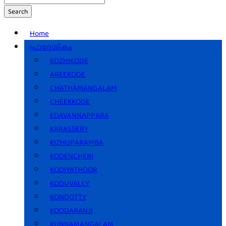
Search
Home
പ്രാദേശികം
KOZHIKODE
AREEKODE
CHATHAMANGALAM
CHEEKKODE
EDAVANNAPPARA
KARASSERY
KIZHUPARAMBA
KODENCHERI
KODIYATHOOR
KODUVALLY
KONDOTTY
KOODARANJI
KUNNAMANGALAM