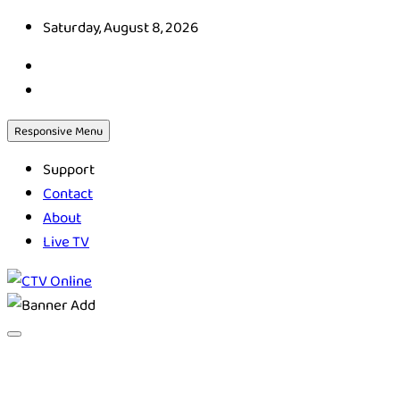
Skip
Saturday, August 8, 2026
to
content
Responsive Menu
Support
Contact
About
Live TV
CTV Online