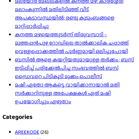
മലയോര മേഖലകളിൽ കനത്ത മഴ: കാരശ്ശേരി
മലാംകുന്നിൽ മതിലിടിഞ്ഞ് വീട്
അപകടാവസ്ഥയിൽ; രണ്ടു കുടുംബങ്ങളെ
മാറ്റിപ്പാർപ്പിച്ചു
കനത്ത മഴയെത്തുടർന്ന് തിരുവമ്പാടി –
മുത്തപ്പൻപുഴ റോഡിലെ താൽക്കാലിക ചപ്പാത്ത്
വെള്ളപ്പൊക്കത്തിൽ പൂർണ്ണമായി ഒലിച്ചുപോയി
ബസിൽ ആളെ കയറ്റിയതുമായുള്ള തർക്കം ; ബസ്
ഇടിപ്പിച്ച് പരിക്കേൽപിച്ച സംഭവത്തിൽ ബസ്
ഡ്രൈവറെ പിടികൂടി മുക്കം പൊലീസ്
മഷി ഏതോ ആകട്ടെ, വായിക്കാനായാൽ മതി​
സർക്കാറിനുള്ള അപേക്ഷകൾ ഏത് മഷി
ഉപയോഗിച്ചും എഴുതാം
Categories
AREEKODE
(26)