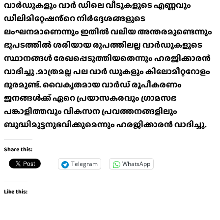
വാർഡുകളും വാർ ഡിലെ വീടുകളുടെ എണ്ണവും
ഡീലിമിറ്റേഷൻ്റെ നിർദ്ദേശങ്ങളുടെ
ലംഘനമാണെന്നും ഇതിൽ വലിയ അന്തരമുണ്ടെന്നും
ഭൂപടത്തിൽ ശരിയായ രൂപത്തിലല്ല വാർഡുകളുടെ
സ്ഥാനങ്ങൾ രേഖപ്പെടുത്തിയതെന്നും ഹരജിക്കാരൻ
വാദിച്ചു .മാത്രമല്ല പല വാർ ഡുകളും കിലോമീറ്ററോളം
ദൂരമുണ്ട്. വൈകൃതമായ വാർഡ് രൂപീകരണം
ജനങ്ങൾക്ക് ഏറെ പ്രയാസകരവും ഗ്രാമസഭ
പങ്കാളിത്തവും വികസന പ്രവത്തനങ്ങളിലും
ബുദ്ധിമുട്ടനുഭവിക്കുമെന്നും ഹരജിക്കാരൻ വാദിച്ചു.
Share this:
Telegram
WhatsApp
Like this: