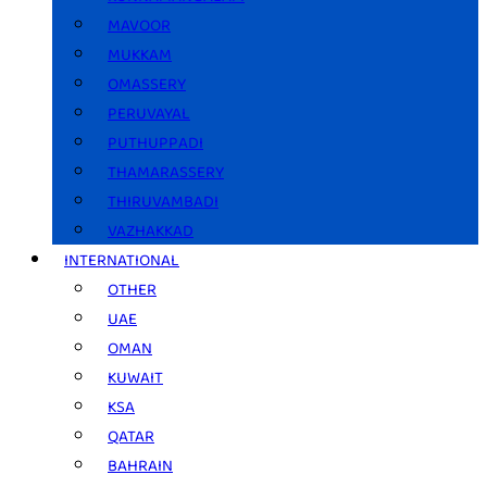
MAVOOR
MUKKAM
OMASSERY
PERUVAYAL
PUTHUPPADI
THAMARASSERY
THIRUVAMBADI
VAZHAKKAD
INTERNATIONAL
OTHER
UAE
OMAN
KUWAIT
KSA
QATAR
BAHRAIN