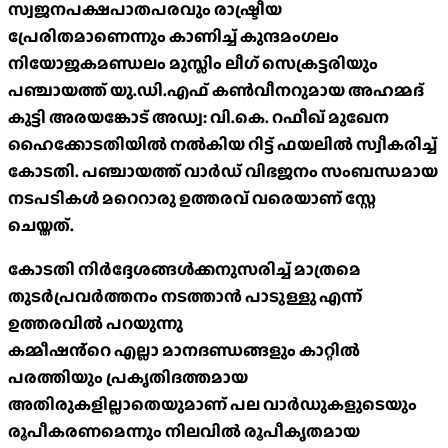
സ്വജനപക്ഷപാതപരവും രാഷ്ട്രീയ
പ്രേരിതമാണെന്നും കാണിച്ച് കുന്ദമംഗലം
നിയോജകമണ്ഡലം മുസ്ലിം ലീഗ് സെക്രട്ടരിയും
പഞ്ചായത്ത് യു.ഡി.എഫ് കൺവീനറുമായ അഹമ്മദ്
കുട്ടി അരയങ്കോട് അഡ്വ: വി.കെ. റഫീഖ് മുഖേന
ഹൈക്കോടതിയിൽ നൽകിയ റിട്ട് ഫയലിൽ സ്വീകരിച്ച്
കോടതി. പഞ്ചായത്ത് വാർഡ് വിഭജനം സംബന്ധമായ
നടപടികൾ മറെറാരു ഉത്തരവ് വരെയാണ് സ്റ്റേ
ചെയ്തത്.
കോടതി നിർദ്ദേശങ്ങൾക്കനുസരിച്ച് മാത്രമെ
തുടർപ്രവർത്തനം നടത്താൻ പാടുള്ളു എന്ന്
ഉത്തരവിൽ പറയുന്നു
കമ്മീഷൻ്റെ എല്ലാ മാനദണ്ഡങ്ങളും കാറ്റിൽ
പരത്തിയും പ്രകൃതിദത്തമായ
അതിരുകളില്ലാതെയുമാണ് പല വാർഡുകളുടെയും
രൂപീകരണമെന്നും നിലവിൽ രൂപീകൃതമായ