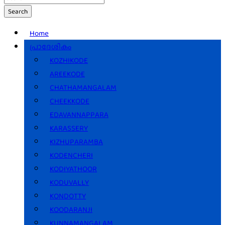
Search
Home
പ്രാദേശികം
KOZHIKODE
AREEKODE
CHATHAMANGALAM
CHEEKKODE
EDAVANNAPPARA
KARASSERY
KIZHUPARAMBA
KODENCHERI
KODIYATHOOR
KODUVALLY
KONDOTTY
KOODARANJI
KUNNAMANGALAM