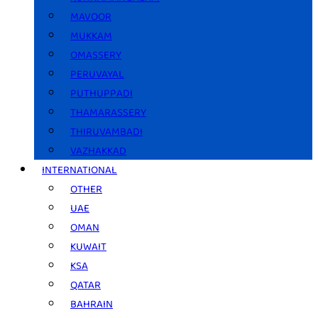
MAVOOR
MUKKAM
OMASSERY
PERUVAYAL
PUTHUPPADI
THAMARASSERY
THIRUVAMBADI
VAZHAKKAD
INTERNATIONAL
OTHER
UAE
OMAN
KUWAIT
KSA
QATAR
BAHRAIN