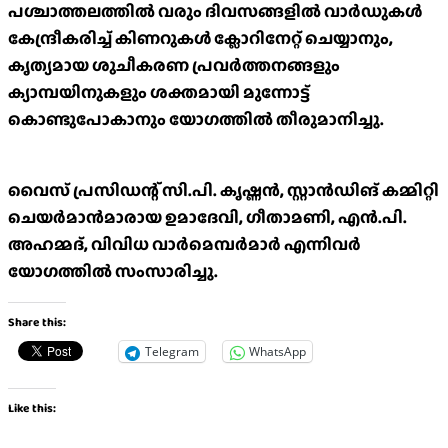
പശ്ചാത്തലത്തിൽ വരും ദിവസങ്ങളിൽ വാർഡുകൾ
കേന്ദ്രീകരിച്ച് കിണറുകൾ ക്ലോറിനേറ്റ് ചെയ്യാനും,
കൃത്യമായ ശുചീകരണ പ്രവർത്തനങ്ങളും
ക്യാമ്പയിനുകളും ശക്തമായി മുന്നോട്ട്
കൊണ്ടുപോകാനും യോഗത്തിൽ തീരുമാനിച്ചു.
വൈസ് പ്രസിഡന്റ് സി.പി. കൃഷ്ണൻ, സ്റ്റാൻഡിങ് കമ്മിറ്റി
ചെയർമാൻമാരായ ഉമാദേവി, ഗീതാമണി, എൻ.പി.
അഹമ്മദ്, വിവിധ വാര്‍മെമ്പര്‍മാര്‍ എന്നിവർ
യോഗത്തിൽ സംസാരിച്ചു.
Share this:
Telegram
WhatsApp
Like this: