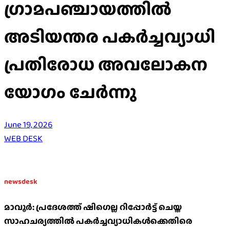
ഗ്രാമപഞ്ചായത്തിൽ
അടിയന്തര പകർച്ചവ്യാധി
പ്രതിരോധ അവലോകന
യോഗം ചേർന്നു
June 19, 2026
WEB DESK
newsdesk
മാവൂർ: പ്രദേശത്ത് ഷിഗെല്ല റിപ്പോർട്ട് ചെയ്ത
സാഹചര്യത്തിൽ പകർച്ചവ്യാധികൾക്കെതിരെ