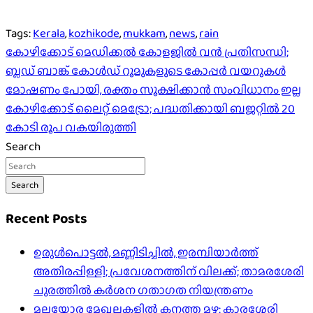
Tags:
Kerala
,
kozhikode
,
mukkam
,
news
,
rain
Post
കോഴിക്കോട് മെഡിക്കൽ കോളജിൽ വൻ പ്രതിസന്ധി;
ബ്ലഡ് ബാങ്ക് കോൾഡ് റൂമുകളുടെ കോപ്പർ വയറുകൾ
navigation
മോഷണം പോയി, രക്തം സൂക്ഷിക്കാൻ സംവിധാനം ഇല്ല
കോഴിക്കോട് ലൈറ്റ് മെട്രോ; പദ്ധതിക്കായി ബജറ്റിൽ 20
കോടി രൂപ വകയിരുത്തി
Search
Search
Recent Posts
ഉരുൾപൊട്ടൽ, മണ്ണിടിച്ചിൽ, ഇരമ്പിയാര്‍ത്ത്
അതിരപ്പിള്ളി; പ്രവേശനത്തിന് വിലക്ക്; താമരശേരി
ചുരത്തില്‍ കര്‍ശന ഗതാഗത നിയന്ത്രണം
മലയോര മേഖലകളിൽ കനത്ത മഴ: കാരശ്ശേരി