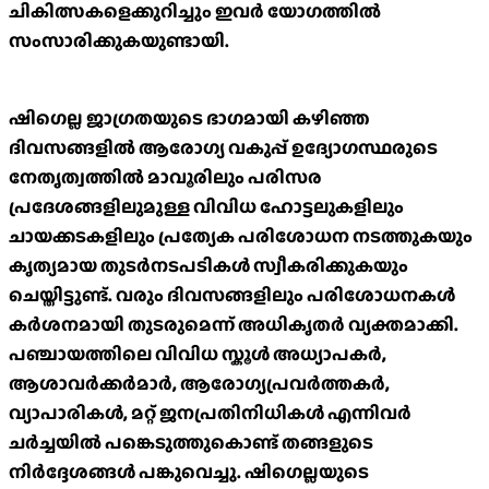
ചികിത്സകളെക്കുറിച്ചും ഇവർ യോഗത്തിൽ
സംസാരിക്കുകയുണ്ടായി.
ഷിഗെല്ല ജാഗ്രതയുടെ ഭാഗമായി കഴിഞ്ഞ
ദിവസങ്ങളിൽ ആരോഗ്യ വകുപ്പ് ഉദ്യോഗസ്ഥരുടെ
നേതൃത്വത്തിൽ മാവൂരിലും പരിസര
പ്രദേശങ്ങളിലുമുള്ള വിവിധ ഹോട്ടലുകളിലും
ചായക്കടകളിലും പ്രത്യേക പരിശോധന നടത്തുകയും
കൃത്യമായ തുടർനടപടികൾ സ്വീകരിക്കുകയും
ചെയ്തിട്ടുണ്ട്. വരും ദിവസങ്ങളിലും പരിശോധനകൾ
കർശനമായി തുടരുമെന്ന് അധികൃതർ വ്യക്തമാക്കി.
പഞ്ചായത്തിലെ വിവിധ സ്കൂൾ അധ്യാപകർ,
ആശാവർക്കർമാർ, ആരോഗ്യപ്രവർത്തകർ,
വ്യാപാരികൾ, മറ്റ് ജനപ്രതിനിധികൾ എന്നിവർ
ചർച്ചയിൽ പങ്കെടുത്തുകൊണ്ട് തങ്ങളുടെ
നിർദ്ദേശങ്ങൾ പങ്കുവെച്ചു. ഷിഗെല്ലയുടെ