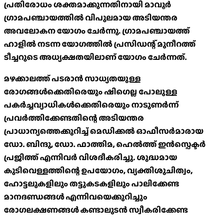
പ്രതിരോധം ശക്തമാക്കുന്നതിനായി മാവൂർ
ഗ്രാമപഞ്ചായത്തിൽ വിപുലമായ അടിയന്തര
അവലോകന യോഗം ചേർന്നു. ഗ്രാമപഞ്ചായത്ത്
ഹാളിൽ നടന്ന യോഗത്തിൽ പ്രസിഡന്റ് മുനീറത്ത്
ടീച്ചറുടെ അധ്യക്ഷതയിലാണ് യോഗം ചേര്‍ന്നത്.
മഴക്കാലത്ത് പടരാൻ സാധ്യതയുള്ള
രോഗങ്ങൾക്കെതിരെയും ഷിഗെല്ല പോലുള്ള
പകർച്ചവ്യാധികൾക്കെതിരെയും നാടുണർന്ന്
പ്രവർത്തിക്കേണ്ടതിന്റെ അടിയന്തര
പ്രാധാന്യത്തെക്കുറിച്ച് മെഡിക്കല്‍ ഓഫീസര്‍മാരായ
ഡോ. ബിന്ദു, ഡോ. ഫാത്തിമ, ഹെൽത്ത് ഇൻസ്പെക്ടർ
പ്രജിത്ത് എന്നിവർ വിശദീകരിച്ചു. ശുദ്ധമായ
കുടിവെള്ളത്തിന്റെ ഉപയോഗം, വ്യക്തിശുചിത്വം,
ഹോട്ടലുകളിലും തട്ടുകടകളിലും പാലിക്കേണ്ട
മാനദണ്ഡങ്ങൾ എന്നിവയെക്കുറിച്ചും
രോഗലക്ഷണങ്ങൾ കണ്ടാലുടൻ സ്വീകരിക്കേണ്ട