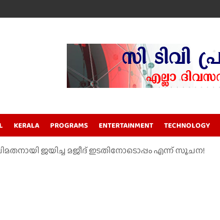
L
KERALA
PROGRAMS
ENTERTAINMENT
TECHNOLOGY
വിമതനായി ജയിച്ച മജീദ് ഇടതിനോടൊപ്പം എന്ന് സൂചന!