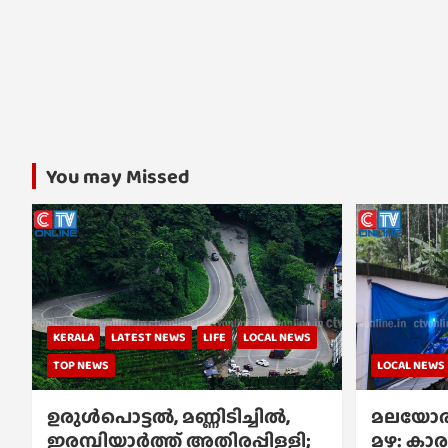
You may Missed
KERALA
LATEST NEWS
LIFE
LOCAL NEWS
TOP NEWS
LOCAL NEWS
ഉരുൾപൊട്ടൽ, മണ്ണിടിച്ചിൽ,
മലയോര
ഇരമ്പിയാര്‍ത്ത് അതിരപ്പിള്ളി;
മഴ: കാര