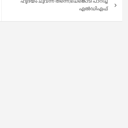
ഹൃദയം ചുവന്ന് തന്നെ;ചെങ്കൊടി പാറിച്ച്
എല്‍ഡിഎഫ്