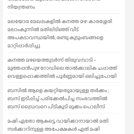
നിയന്ത്രണം
മലയോര മേഖലകളിൽ കനത്ത മഴ: കാരശ്ശേരി
മലാംകുന്നിൽ മതിലിടിഞ്ഞ് വീട്
അപകടാവസ്ഥയിൽ; രണ്ടു കുടുംബങ്ങളെ
മാറ്റിപ്പാർപ്പിച്ചു
കനത്ത മഴയെത്തുടർന്ന് തിരുവമ്പാടി –
മുത്തപ്പൻപുഴ റോഡിലെ താൽക്കാലിക ചപ്പാത്ത്
വെള്ളപ്പൊക്കത്തിൽ പൂർണ്ണമായി ഒലിച്ചുപോയി
ബസിൽ ആളെ കയറ്റിയതുമായുള്ള തർക്കം ;
ബസ് ഇടിപ്പിച്ച് പരിക്കേൽപിച്ച സംഭവത്തിൽ
ബസ് ഡ്രൈവറെ പിടികൂടി മുക്കം പൊലീസ്
മഷി ഏതോ ആകട്ടെ, വായിക്കാനായാൽ മതി​
സർക്കാറിനുള്ള അപേക്ഷകൾ ഏത് മഷി