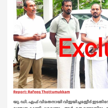
Report: Rafeeq Thottumukkam
യു. ഡി. എഫ് വിമതനായി വിജയിച്ചമജീദ് ഇടതിന