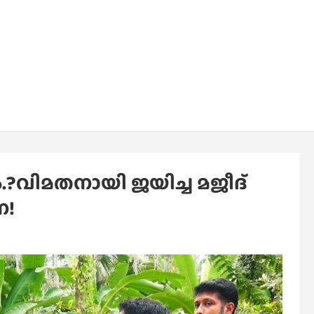
.?വിമതനായി ജയിച്ച മജീദ്
ന!