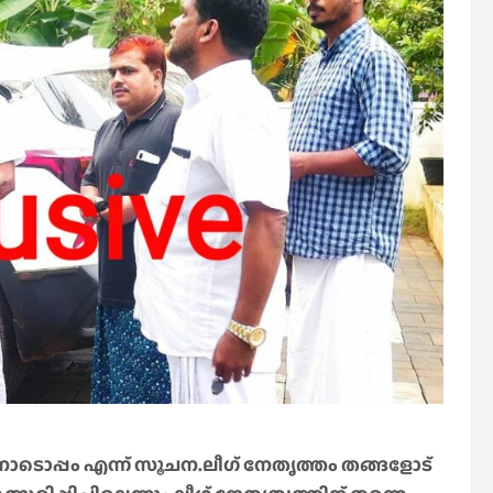
ോടൊപ്പം എന്ന് സൂചന.ലീഗ് നേതൃത്തം തങ്ങളോട്