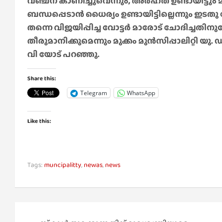
വഞ്ചന കാണിച്ചുവെന്നും, അർഹത ഉണ്ടായിട്ടും മത്സ
ബന്ധപ്പെടാൻ ധൈര്യം ഉണ്ടായിട്ടില്ലെന്നും ഇട
തന്നെ വിജയിപ്പിച്ച വോട്ടർ മാരോട് ചോദിച്ചത
തീരുമാനിക്കുമെന്നും മുക്കം മുൻസിപ്പാലിറ്റി യു
വി യോട് പറഞ്ഞു.
Share this:
Telegram
WhatsApp
Like this:
Tags:
muncipalitty
,
newas
,
news
Post