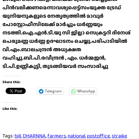
പിൻവലിക്കണമെന്നാവശ്യപ്പെട്ട്സംയുക്ത ട്രേഡ്
യൂനിയനുകളുടെ നേതൃത്വത്തിൽ മാവൂർ
പോസ്റ്റോഫീസിലേക്ക് മാർച്ചും ധർണ്ണയും
നടത്തി.ഐ.എൻ.ടി.യു സി ജില്ലാ സെക്രട്ടറി ദിനേശ്
പെരുമണ്ണ ധർണ്ണ ഉദഘാടനം ചെയ്തു.പരിപാടിയിൽ
വി.എം.ബാലചന്ദ്രൻ അധ്യക്ഷത
വഹിച്ചു.ബി.പി.രവീന്ദ്രൻ , എം. ധർമ്മജൻ,
ടി.പി.ഉണ്ണികുട്ടി, തുടങ്ങിയവർ സംസാരിച്ചു
Share this:
Telegram
WhatsApp
Like this:
Tags:
bill
,
DHARNNA
,
farmers
,
national
,
postoffice
,
straike