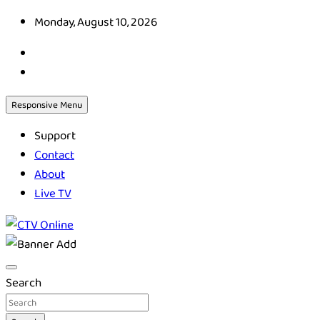
Skip
Monday, August 10, 2026
to
content
Responsive Menu
Support
Contact
About
Live TV
CTV Online
Search