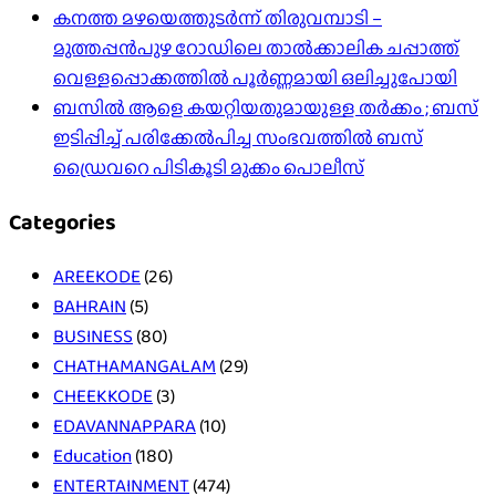
കനത്ത മഴയെത്തുടർന്ന് തിരുവമ്പാടി –
മുത്തപ്പൻപുഴ റോഡിലെ താൽക്കാലിക ചപ്പാത്ത്
വെള്ളപ്പൊക്കത്തിൽ പൂർണ്ണമായി ഒലിച്ചുപോയി
ബസിൽ ആളെ കയറ്റിയതുമായുള്ള തർക്കം ; ബസ്
ഇടിപ്പിച്ച് പരിക്കേൽപിച്ച സംഭവത്തിൽ ബസ്
ഡ്രൈവറെ പിടികൂടി മുക്കം പൊലീസ്
Categories
AREEKODE
(26)
BAHRAIN
(5)
BUSINESS
(80)
CHATHAMANGALAM
(29)
CHEEKKODE
(3)
EDAVANNAPPARA
(10)
Education
(180)
ENTERTAINMENT
(474)