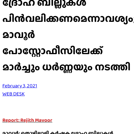
ദ്രോഹ ബില്ലുകൾ
പിൻവലിക്കണമെന്നാവശ്യം
മാവൂർ
പോസ്റ്റോഫീസിലേക്ക്
മാർച്ചും ധർണ്ണയും നടത്തി
February 3, 2021
WEB DESK
Report: Rejith Mavoor
മാവൂർ: തൊഴിലാളി കർഷക ദ്രോഹ ബില്ലുകൾ