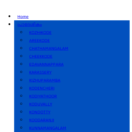
Home
പ്രാദേശികം
KOZHIKODE
AREEKODE
CHATHAMANGALAM
CHEEKKODE
EDAVANNAPPARA
KARASSERY
KIZHUPARAMBA
KODENCHERI
KODIYATHOOR
KODUVALLY
KONDOTTY
KOODARANJI
KUNNAMANGALAM