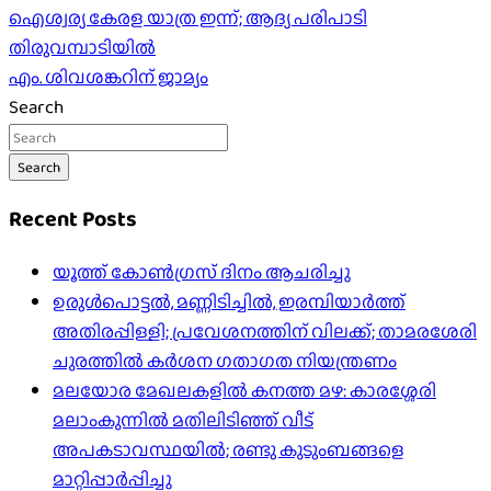
Post
ഐശ്വര്യ കേരള യാത്ര ഇന്ന്; ആദ്യ പരിപാടി
തിരുവമ്പാടിയിൽ
navigation
എം. ശിവശങ്കറിന് ജാമ്യം
Search
Search
Recent Posts
യൂത്ത് കോൺഗ്രസ് ദിനം ആചരിച്ചു
ഉരുൾപൊട്ടൽ, മണ്ണിടിച്ചിൽ, ഇരമ്പിയാര്‍ത്ത്
അതിരപ്പിള്ളി; പ്രവേശനത്തിന് വിലക്ക്; താമരശേരി
ചുരത്തില്‍ കര്‍ശന ഗതാഗത നിയന്ത്രണം
മലയോര മേഖലകളിൽ കനത്ത മഴ: കാരശ്ശേരി
മലാംകുന്നിൽ മതിലിടിഞ്ഞ് വീട്
അപകടാവസ്ഥയിൽ; രണ്ടു കുടുംബങ്ങളെ
മാറ്റിപ്പാർപ്പിച്ചു