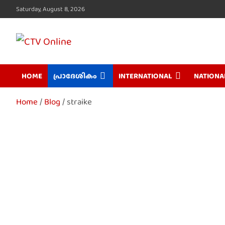
Skip
Saturday, August 8, 2026
to
content
CTV Online
HOME
പ്രാദേശികം
INTERNATIONAL
NATIONA
Home
Blog
straike