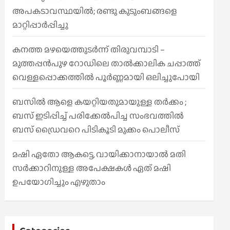
അപകടാവസ്ഥയിൽ; രണ്ടു കുടുംബങ്ങളെ
മാറ്റിപ്പാർപ്പിച്ചു
കനത്ത മഴയെത്തുടർന്ന് തിരുവമ്പാടി –
മുത്തപ്പൻപുഴ റോഡിലെ താൽക്കാലിക ചപ്പാത്ത്
വെള്ളപ്പൊക്കത്തിൽ പൂർണ്ണമായി ഒലിച്ചുപോയി
ബസിൽ ആളെ കയറ്റിയതുമായുള്ള തർക്കം ;
ബസ് ഇടിപ്പിച്ച് പരിക്കേൽപിച്ച സംഭവത്തിൽ
ബസ് ഡ്രൈവറെ പിടികൂടി മുക്കം പൊലീസ്
മഷി ഏതോ ആകട്ടെ, വായിക്കാനായാൽ മതി​
സർക്കാറിനുള്ള അപേക്ഷകൾ ഏത് മഷി
ഉപയോഗിച്ചും എഴുതാം