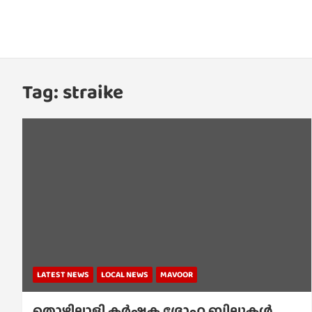
Tag:
straike
LATEST NEWS
LOCAL NEWS
MAVOOR
തൊഴിലാളി കർഷക ദ്രോഹ ബില്ലുകൾ