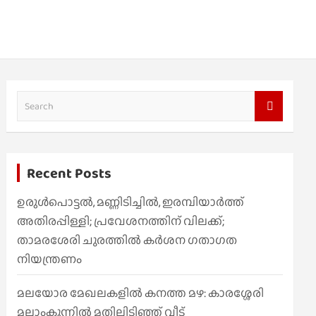
S
e
a
r
Recent Posts
c
h
ഉരുൾപൊട്ടൽ, മണ്ണിടിച്ചിൽ, ഇരമ്പിയാര്‍ത്ത്
അതിരപ്പിള്ളി; പ്രവേശനത്തിന് വിലക്ക്;
താമരശേരി ചുരത്തില്‍ കര്‍ശന ഗതാഗത
നിയന്ത്രണം
മലയോര മേഖലകളിൽ കനത്ത മഴ: കാരശ്ശേരി
മലാംകുന്നിൽ മതിലിടിഞ്ഞ് വീട്