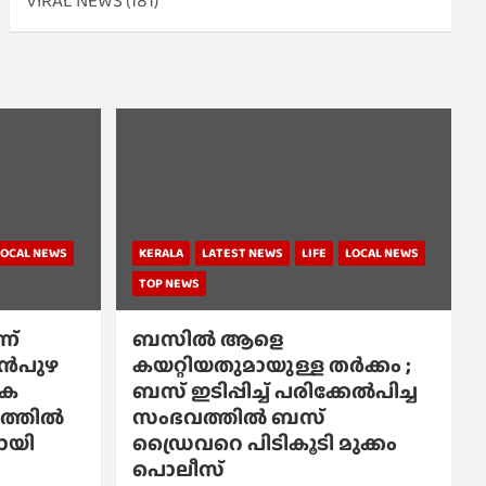
VIRAL NEWS
(181)
LOCAL NEWS
KERALA
LATEST NEWS
LIFE
LOCAL NEWS
TOP NEWS
ന്
ബസിൽ ആളെ
്പൻപുഴ
കയറ്റിയതുമായുള്ള തർക്കം ;
ിക
ബസ് ഇടിപ്പിച്ച് പരിക്കേൽപിച്ച
്കത്തിൽ
സംഭവത്തിൽ ബസ്
പോയി
ഡ്രൈവറെ പിടികൂടി മുക്കം
പൊലീസ്