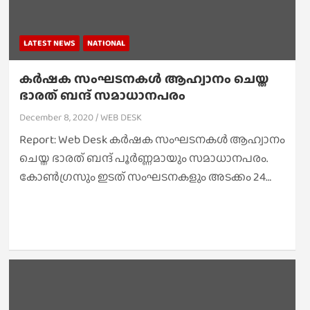
LATEST NEWS
NATIONAL
കർഷക സംഘടനകൾ ആഹ്വാനം ചെയ്ത
ഭാരത് ബന്ദ് സമാധാനപരം
December 8, 2020
WEB DESK
Report: Web Desk കർഷക സംഘടനകൾ ആഹ്വാനം
ചെയ്ത ഭാരത് ബന്ദ് പൂർണ്ണമായും സമാധാനപരം.
കോൺഗ്രസും ഇടത് സംഘടനകളും അടക്കം 24…