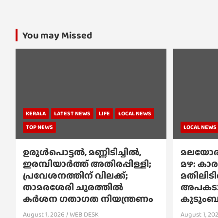
You may Missed
KERALA
LATEST NEWS
LIFE
LOCAL NEWS
TOP NEWS
LOCAL NEWS
ഉരുൾപൊട്ടൽ, മണ്ണിടിച്ചിൽ,
മലയോര
ഇരമ്പിയാര്‍ത്ത് അതിരപ്പിള്ളി;
മഴ: കാര
പ്രവേശനത്തിന് വിലക്ക്;
മതിലിടിഞ
താമരശേരി ചുരത്തില്‍
അപകടാവ
കര്‍ശന ഗതാഗത നിയന്ത്രണം
കുടുംബങ്
August 1, 2026
WEB DESK
August 1, 20