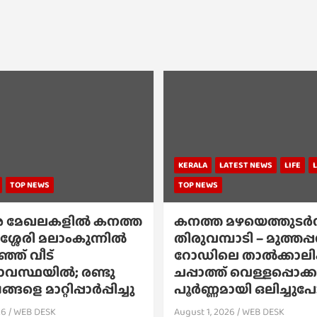
KERALA
LATEST NEWS
LIFE
TOP NEWS
TOP NEWS
 മേഖലകളിൽ കനത്ത
കനത്ത മഴയെത്തുടർന്
ശ്ശേരി മലാംകുന്നിൽ
തിരുവമ്പാടി – മുത്തപ
്ഞ് വീട്
റോഡിലെ താൽക്കാല
സ്ഥയിൽ; രണ്ടു
ചപ്പാത്ത് വെള്ളപ്പൊക
ങളെ മാറ്റിപ്പാർപ്പിച്ചു
പൂർണ്ണമായി ഒലിച്ചു
26
WEB DESK
August 1, 2026
WEB DESK