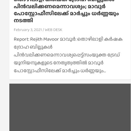
പിൻവലിക്കണമെന്നാവശ്യം; മാവൂർ
പോസ്റ്റോഫീസിലേക്ക് മാർച്ചും ധർണ്ണയും
നടത്തി
February 3, 2021
WEB DESK
Report: Rejith Mavoor മാവൂർ: തൊഴിലാളി കർഷക
ദ്രോഹ ബില്ലുകൾ
പിൻവലിക്കണമെന്നാവശ്യപ്പെട്ട്സംയുക്ത ട്രേഡ്
യൂനിയനുകളുടെ നേതൃത്വത്തിൽ മാവൂർ
പോസ്റ്റോഫീസിലേക്ക് മാർച്ചും ധർണ്ണയും…