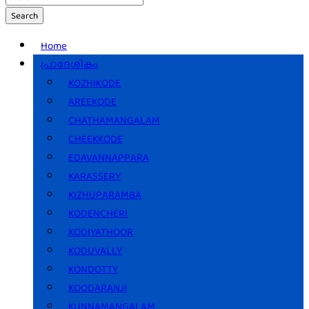
Search
Home
പ്രാദേശികം
KOZHIKODE
AREEKODE
CHATHAMANGALAM
CHEEKKODE
EDAVANNAPPARA
KARASSERY
KIZHUPARAMBA
KODENCHERI
KODIYATHOOR
KODUVALLY
KONDOTTY
KOODARANJI
KUNNAMANGALAM