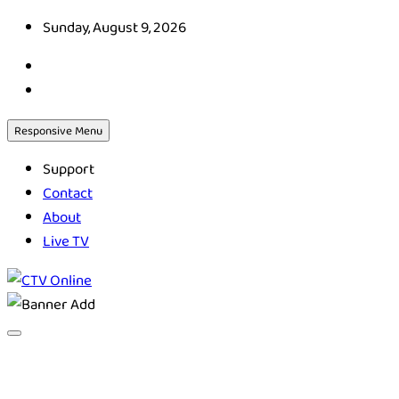
Skip
Sunday, August 9, 2026
to
content
Responsive Menu
Support
Contact
About
Live TV
CTV Online