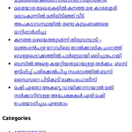
ചുരത്തില്‍ കര്‍ശന ഗതാഗത നിയന്ത്രണം
മലയോര മേഖലകളിൽ കനത്ത മഴ: കാരശ്ശേരി
മലാംകുന്നിൽ മതിലിടിഞ്ഞ് വീട്
അപകടാവസ്ഥയിൽ; രണ്ടു കുടുംബങ്ങളെ
മാറ്റിപ്പാർപ്പിച്ചു
കനത്ത മഴയെത്തുടർന്ന് തിരുവമ്പാടി –
മുത്തപ്പൻപുഴ റോഡിലെ താൽക്കാലിക ചപ്പാത്ത്
വെള്ളപ്പൊക്കത്തിൽ പൂർണ്ണമായി ഒലിച്ചുപോയി
ബസിൽ ആളെ കയറ്റിയതുമായുള്ള തർക്കം ; ബസ്
ഇടിപ്പിച്ച് പരിക്കേൽപിച്ച സംഭവത്തിൽ ബസ്
ഡ്രൈവറെ പിടികൂടി മുക്കം പൊലീസ്
മഷി ഏതോ ആകട്ടെ, വായിക്കാനായാൽ മതി​
സർക്കാറിനുള്ള അപേക്ഷകൾ ഏത് മഷി
ഉപയോഗിച്ചും എഴുതാം
Categories