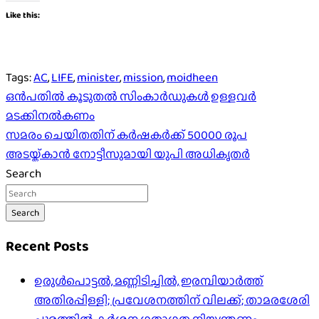
Like this:
Tags:
AC
,
LIFE
,
minister
,
mission
,
moidheen
Post
ഒൻപതിൽ കൂടുതൽ സിംകാർഡുകൾ ഉള്ളവർ
മടക്കിനൽകണം
navigation
സമരം ചെയിതതിന് കര്‍ഷകര്‍ക്ക് 50000 രൂപ
അടയ്ക്കാന്‍ നോട്ടീസുമായി യുപി അധികൃതര്‍
Search
Search
Recent Posts
ഉരുൾപൊട്ടൽ, മണ്ണിടിച്ചിൽ, ഇരമ്പിയാര്‍ത്ത്
അതിരപ്പിള്ളി; പ്രവേശനത്തിന് വിലക്ക്; താമരശേരി