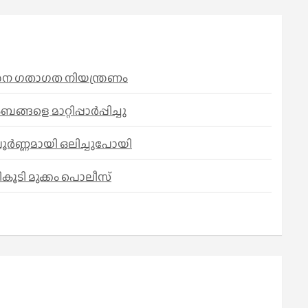
കര്‍ശന ഗതാഗത നിയന്ത്രണം
െ മാറ്റിപ്പാർപ്പിച്ചു
പൂർണ്ണമായി ഒലിച്ചുപോയി
കൂടി മുക്കം പൊലീസ്