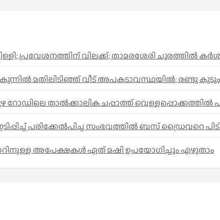
പ്പിള്ളി; പ്രവേശനത്തിന് വിലക്ക്; താമരശേരി ചുരത്തില്‍ 
ിൽ മതിലിടിഞ്ഞ് വീട് അപകടാവസ്ഥയിൽ; രണ്ടു കുടുംബങ്ങള
പുഴ റോഡിലെ താൽക്കാലിക ചപ്പാത്ത് വെള്ളപ്പൊക്കത്തിൽ 
പ്പിച്ച് പരിക്കേൽപിച്ച സംഭവത്തിൽ ബസ് ഡ്രൈവറെ പിടി
ാറിനുള്ള അപേക്ഷകൾ ഏത് മഷി ഉപയോഗിച്ചും എഴുതാം