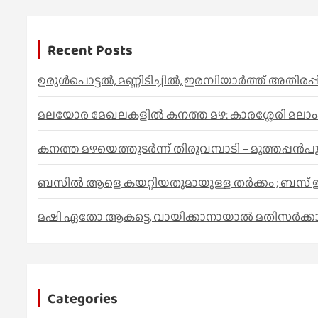
c
h
Recent Posts
ഉരുൾപൊട്ടൽ, മണ്ണിടിച്ചിൽ, ഇരമ്പിയാര്‍ത്ത് അതിര
മലയോര മേഖലകളിൽ കനത്ത മഴ: കാരശ്ശേരി മലാംകുന്ന
കനത്ത മഴയെത്തുടർന്ന് തിരുവമ്പാടി – മുത്തപ്പൻ
ബസിൽ ആളെ കയറ്റിയതുമായുള്ള തർക്കം ; ബസ് ഇടി
മഷി ഏതോ ആകട്ടെ, വായിക്കാനായാൽ മതി​സർക്ക
Categories