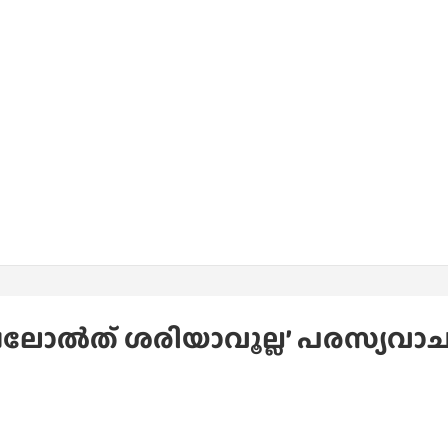
ലോല്‍ത് ശരിയാവൂല്ല’ പരസ്യവാ