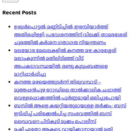
Recent Posts
ഉരുൾപൊട്ടൽ, മണ്ണിടിച്ചിൽ, ഇരമ്പിയാര്‍ത്ത്
അതിരപ്പിള്ളി; പ്രവേശനത്തിന് വിലക്ക്; താമരശേരി
ചുരത്തില്‍ കര്‍ശന ഗതാഗത നിയന്ത്രണം
മലയോര മേഖലകളിൽ കനത്ത മഴ: കാരശ്ശേരി
മലാംകുന്നിൽ മതിലിടിഞ്ഞ് വീട്
അപകടാവസ്ഥയിൽ; രണ്ടു കുടുംബങ്ങളെ
മാറ്റിപ്പാർപ്പിച്ചു
കനത്ത മഴയെത്തുടർന്ന് തിരുവമ്പാടി –
മുത്തപ്പൻപുഴ റോഡിലെ താൽക്കാലിക ചപ്പാത്ത്
വെള്ളപ്പൊക്കത്തിൽ പൂർണ്ണമായി ഒലിച്ചുപോയി
ബസിൽ ആളെ കയറ്റിയതുമായുള്ള തർക്കം ; ബസ്
ഇടിപ്പിച്ച് പരിക്കേൽപിച്ച സംഭവത്തിൽ ബസ്
ഡ്രൈവറെ പിടികൂടി മുക്കം പൊലീസ്
മഷി ഏതോ ആകട്ടെ, വായിക്കാനായാൽ മതി​