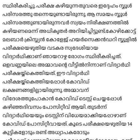
സ്ഥിരീകരിച്ചു. പരീക്ഷ കഴിയുന്നതുവരെ ഇദ്ദേഹം സ്കൂൾ
പരിസരത്തു തന്നെയുണ്ടായിരുന്നു. ആ സമയം സ്കൂൾ
പരിസരത്തുണ്ടായിരുന്നവർ സ്വയം നിരീക്ഷണത്തിൽ
കഴിയണമെന്ന് അധികൃതർ അറിയിച്ചിട്ടുണ്ട്.കോഴിക്കോട്ട്
മലബാർ ക്രിസ്ത്യൻ കോളേജ് ഹയർസെക്കൻഡറി സ്കൂളിൽ
പരീക്ഷയെഴുതിയ വടകര സ്വദേശിയായ
വിദ്യാർഥിക്കാണ് ഞായറാഴ്ച രോഗം സ്ഥിരീകരിച്ചത്.
ഒളവണ്ണയിലെ അമ്മാവന്റെ വീട്ടിൽനിന്നാണ് വിദ്യാർഥി
പരീക്ഷയ്ക്കെത്തിയത്. ഈ വിദ്യാർഥി
പരീക്ഷയ്ക്കെത്തിയപ്പോൾ കോവിഡ്
ലക്ഷണങ്ങളില്ലായിരുന്നു. അമ്മാവന്
വിദേശത്തുപോകാൻ കോവിഡ് ടെസ്റ്റ് ചെയ്തപ്പോൾ
കഴിഞ്ഞദിവസം പോസിറ്റീവ് ആയി. തുടർന്ന്
വിദ്യാർഥിയെയും ടെസ്റ്റിന് വിധേയമാക്കിയപ്പോഴാണ്
കോവിഡ് പോസിറ്റീവായത്. കൂടെ പരീക്ഷയെഴുതിയ 14
കുട്ടികളോടും രണ്ട് അധ്യാപകരോടും