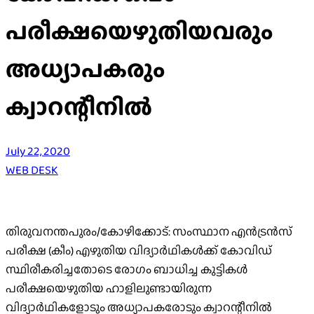
പരീക്ഷയെഴുതിയവരും
അധ്യാപകരും
ക്വാറന്റീനിൽ
July 22, 2020
WEB DESK
തിരുവനന്തപുരം/കോഴിക്കോട്: സംസ്ഥാന എൻട്രൻസ്
പരീക്ഷ (കീം) എഴുതിയ വിദ്യാർഥികൾക്ക് കോവിഡ്
സ്ഥിരീകരിച്ചതോടെ രോഗം ബാധിച്ച കുട്ടികൾ
പരീക്ഷയെഴുതിയ ഹാളിലുണ്ടായിരുന്ന
വിദ്യാർഥികളോടും അധ്യാപകരോടും ക്വാറന്റീനിൽ