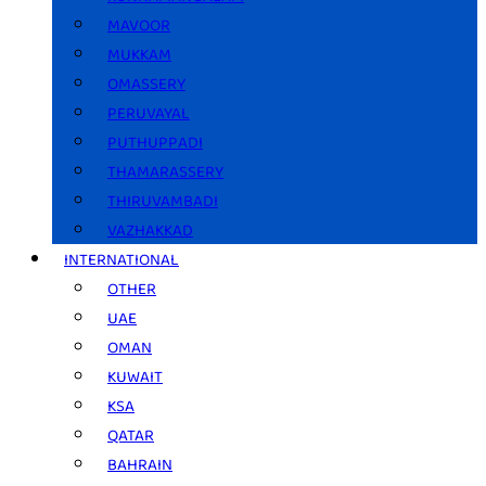
MAVOOR
MUKKAM
OMASSERY
PERUVAYAL
PUTHUPPADI
THAMARASSERY
THIRUVAMBADI
VAZHAKKAD
INTERNATIONAL
OTHER
UAE
OMAN
KUWAIT
KSA
QATAR
BAHRAIN