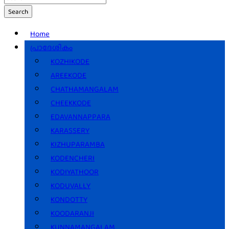
Search
Home
പ്രാദേശികം
KOZHIKODE
AREEKODE
CHATHAMANGALAM
CHEEKKODE
EDAVANNAPPARA
KARASSERY
KIZHUPARAMBA
KODENCHERI
KODIYATHOOR
KODUVALLY
KONDOTTY
KOODARANJI
KUNNAMANGALAM