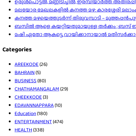
ഉരുൾപൊട്ടൽ, മണ്ണിടിച്ചിൽ, ഇരമ്പിയാര്‍ത്ത് അതിരപ
മലയോര മേഖലകളിൽ കനത്ത മഴ: കാരശ്ശേരി മലാംകുന്ന
കനത്ത മഴയെത്തുടർന്ന് തിരുവമ്പാടി – മുത്തപ്പൻ
ബസിൽ ആളെ കയറ്റിയതുമായുള്ള തർക്കം ; ബസ് ഇടിപ
മഷി ഏതോ ആകട്ടെ, വായിക്കാനായാൽ മതി​സർക്ക
Categories
AREEKODE
(26)
BAHRAIN
(5)
BUSINESS
(80)
CHATHAMANGALAM
(29)
CHEEKKODE
(3)
EDAVANNAPPARA
(10)
Education
(180)
ENTERTAINMENT
(474)
HEALTH
(338)