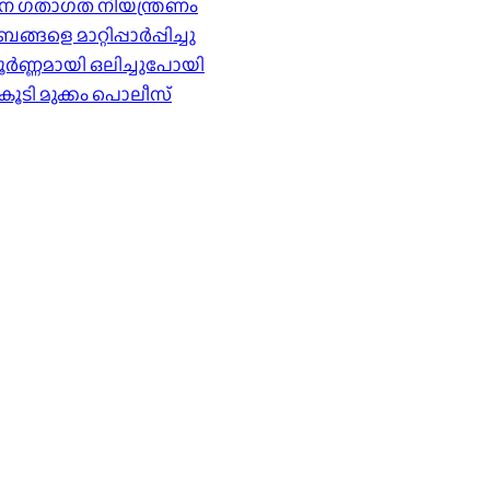
ര്‍ശന ഗതാഗത നിയന്ത്രണം
െ മാറ്റിപ്പാർപ്പിച്ചു
ൂർണ്ണമായി ഒലിച്ചുപോയി
കൂടി മുക്കം പൊലീസ്