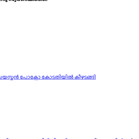
മധ്യവയസ്കൻ പോക്സോ കോടതിയിൽ കീഴടങ്ങി