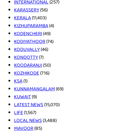
INTERNATIONAL
(257)
KARASSERY
(56)
KERALA
(11,403)
KIZHUPARAMBA
(4)
KODENCHERI
(49)
KODIYATHOOR
(74)
KODUVALLY
(46)
KONDOTTY
(7)
KOODARANJI
(50)
KOZHIKODE
(716)
KSA
(1)
KUNNAMANGALAM
(69)
KUWAIT
(9)
LATEST NEWS
(15,070)
LIFE
(1,567)
LOCAL NEWS
(3,488)
MAVOOR
(85)