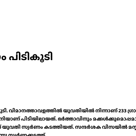
ം പിടികൂടി
ികൂടി. വിമാനത്താവളത്തിൽ യുവതിയിൽ നിന്നാണ് 233 ഗ്ര
വദേശിനിയാണ് പിടിയിലായത്. ഭർത്താവിനും മക്കൾക്കുമൊപ്
 യുവതി സ്വർണം കടത്തിയത്. സന്ദർശക വിസയിൽ മസ്
്നു സ്വർണക്കടത്ത്.