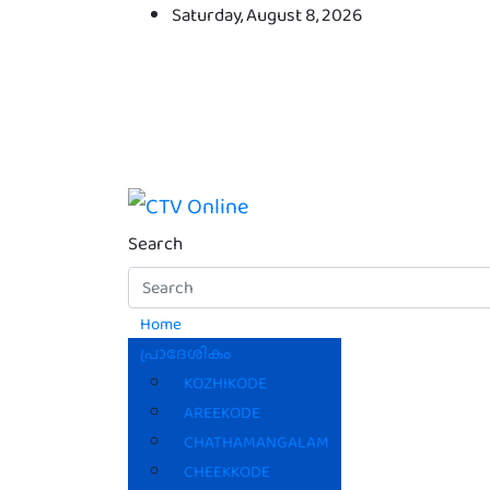
Skip
Saturday, August 8, 2026
to
content
CTV Online
Search
Home
പ്രാദേശികം
KOZHIKODE
AREEKODE
CHATHAMANGALAM
CHEEKKODE