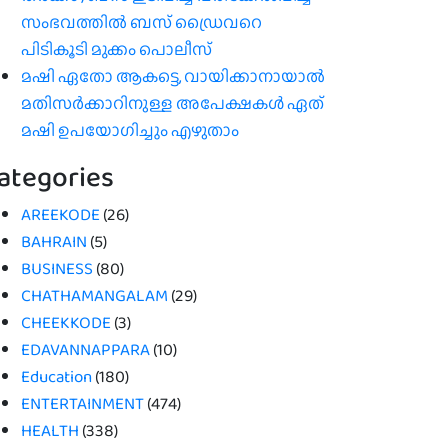
സംഭവത്തിൽ ബസ് ഡ്രൈവറെ
പിടികൂടി മുക്കം പൊലീസ്
മഷി ഏതോ ആകട്ടെ, വായിക്കാനായാൽ
മതി​സർക്കാറിനുള്ള അപേക്ഷകൾ ഏത്
മഷി ഉപയോഗിച്ചും എഴുതാം
ategories
AREEKODE
(26)
BAHRAIN
(5)
BUSINESS
(80)
CHATHAMANGALAM
(29)
CHEEKKODE
(3)
EDAVANNAPPARA
(10)
Education
(180)
ENTERTAINMENT
(474)
HEALTH
(338)