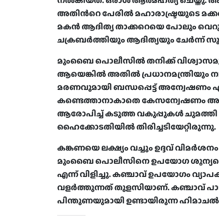
നൽകിയത്. ഒരാൾ ആത്മഹത്യ ചെയ്തു. അ
അതിന്‍റെ പേരിൽ മഹാരാഷ്ട്രയുടെ മക
മകൻ ആദിത്യ താക്കറെയെ പോലും വെറുതെ വ
ചക്രബർത്തിയും ആദിത്യയും ചേർന്ന് സുശാന
മുംബൈ പൊലീസിൽ തനിക്ക് വിശ്വാസമു
ആയെങ്കിൽ അതിൽ പ്രധാനമന്ത്രിയും നാണ
മരണവുമായി ബന്ധപ്പെട്ട് അന്വേഷണം 
കണ്ടെത്താനാകാതെ കേസന്വേഷണം അവസാ
ആരോപിച്ച് കടുത്ത വകുപ്പുകൾ ചുമത്തി
ഹൈക്കോടതിയിൽ തിരിച്ചടിയേറ്റിരുന്നു.
കങ്കണയെ ലക്ഷ്യം വച്ചും ഉദ്ദവ് വിമർശനം
മുംബൈ പൊലീസിനെ ഉപയോഗ ശൂന്യരെന്ന
എന്ന് വിളിച്ചു. കഞ്ചാവ് ഉപയോഗം വ്യാപകമ
വളർത്തുന്നത് തുളസിയാണ്. കഞ്ചാവ് പാ
പിന്തുണയുമായി ഉണ്ടായിരുന്ന ഹിമാചൽ പ