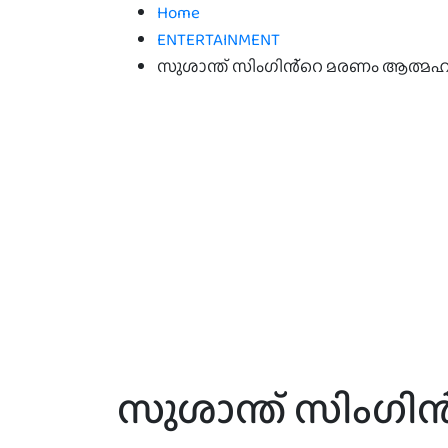
Home
ENTERTAINMENT
സുശാന്ത് സിംഗിൻ്റെ മരണം ആത്മഹത്യ;മ
സുശാന്ത് സിംഗി