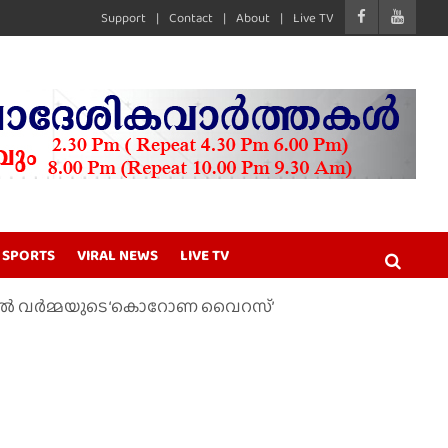
Support
Contact
About
Live TV
SPORTS
VIRAL NEWS
LIVE TV
പാൽ വർമ്മയുടെ ‘കൊറോണ വൈറസ്’