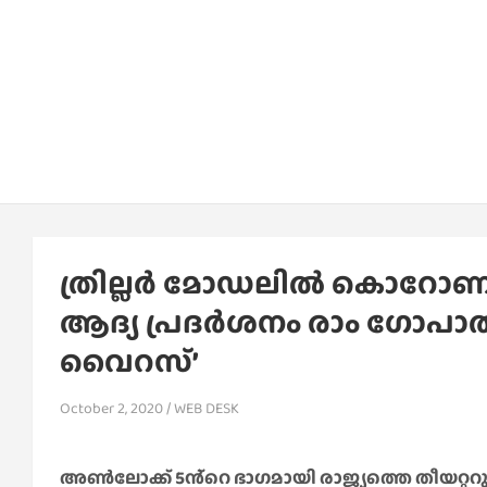
ത്രില്ലർ മോഡലിൽ കൊറോണ 
ആദ്യ പ്രദർശനം രാം ഗോപ
വൈറസ്’
October 2, 2020
WEB DESK
അൺലോക്ക് 5ൻ്റെ ഭാഗമായി രാജ്യത്തെ തീയറ്ററ