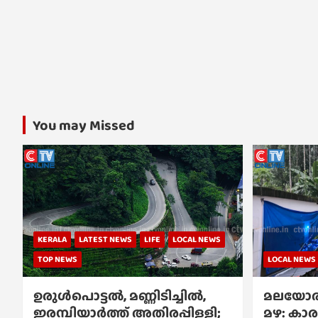
You may Missed
KERALA
LATEST NEWS
LIFE
LOCAL NEWS
TOP NEWS
LOCAL NEWS
ഉരുൾപൊട്ടൽ, മണ്ണിടിച്ചിൽ,
മലയോര
ഇരമ്പിയാര്‍ത്ത് അതിരപ്പിള്ളി;
മഴ: കാര