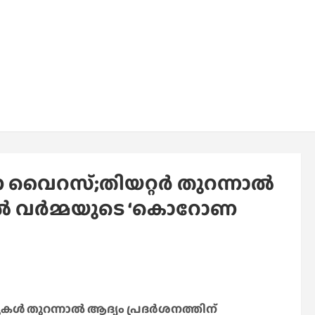
വൈറസ്;തിയറ്റർ തുറന്നാൽ
ാൽ വർമ്മയുടെ ‘കൊറോണ
ുകൾ തുറന്നാൽ ആദ്യം പ്രദർശനത്തിന്