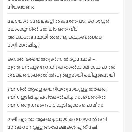
നിയന്ത്രണം
മലയോര മേഖലകളിൽ കനത്ത മഴ: കാരശ്ശേരി
മലാംകുന്നിൽ മതിലിടിഞ്ഞ് വീട്
അപകടാവസ്ഥയിൽ; രണ്ടു കുടുംബങ്ങളെ
മാറ്റിപ്പാർപ്പിച്ചു
കനത്ത മഴയെത്തുടർന്ന് തിരുവമ്പാടി –
മുത്തപ്പൻപുഴ റോഡിലെ താൽക്കാലിക ചപ്പാത്ത്
വെള്ളപ്പൊക്കത്തിൽ പൂർണ്ണമായി ഒലിച്ചുപോയി
ബസിൽ ആളെ കയറ്റിയതുമായുള്ള തർക്കം ;
ബസ് ഇടിപ്പിച്ച് പരിക്കേൽപിച്ച സംഭവത്തിൽ
ബസ് ഡ്രൈവറെ പിടികൂടി മുക്കം പൊലീസ്
മഷി ഏതോ ആകട്ടെ, വായിക്കാനായാൽ മതി​
സർക്കാറിനുള്ള അപേക്ഷകൾ ഏത് മഷി