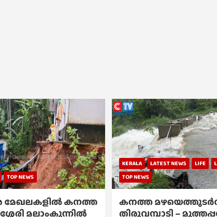
KERALA
LATEST NEWS
LIFE
TOP NEWS
TOP NEWS
 മേഖലകളിൽ കനത്ത
കനത്ത മഴയെത്തുടർന്
ശ്ശേരി മലാംകുന്നിൽ
തിരുവമ്പാടി – മുത്തപ