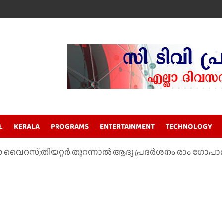
L
KERALA
PROGRAMS
ENTERTAINMENT
TECHNOLOGY
 വൈറസ്;തിയറ്റർ തുറന്നാൽ ആദ്യ പ്രദർശനം രാം ഗോ