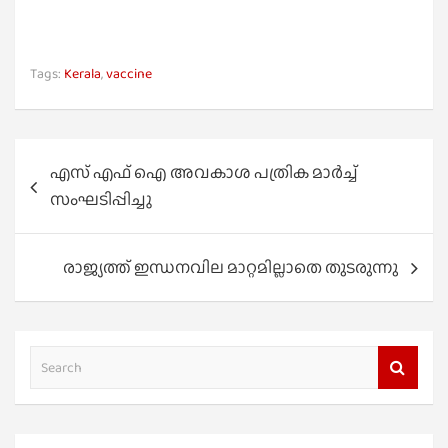
Tags:
Kerala
,
vaccine
Post
എസ് എഫ് ഐ അവകാശ പത്രിക മാർച്ച്‌
navigation
സംഘടിപ്പിച്ചു
രാജ്യത്ത് ഇന്ധനവില മാറ്റമില്ലാതെ തുടരുന്നു
S
e
a
r