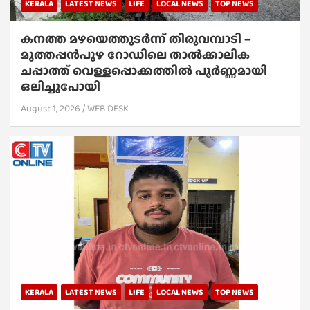
KERALA
LATEST NEWS
LIFE
LOCAL NEWS
TOP NEWS
കനത്ത മഴയെത്തുടർന്ന് തിരുവമ്പാടി –
മുത്തപ്പൻപുഴ റോഡിലെ താൽക്കാലിക
ചപ്പാത്ത് വെള്ളപ്പൊക്കത്തിൽ പൂർണ്ണമായി
ഒലിച്ചുപോയി
August 1, 2026
WEB DESK
KERALA
LATEST NEWS
LIFE
LOCAL NEWS
TOP NEWS