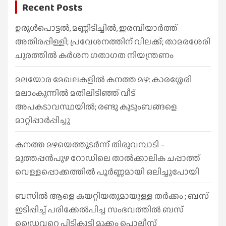
Recent Posts
c
h
ഉരുൾപൊട്ടൽ, മണ്ണിടിച്ചിൽ, ഇരമ്പിയാര്‍ത്ത്
അതിരപ്പിള്ളി; പ്രവേശനത്തിന് വിലക്ക്; താമരശേരി
ചുരത്തില്‍ കര്‍ശന ഗതാഗത നിയന്ത്രണം
മലയോര മേഖലകളിൽ കനത്ത മഴ: കാരശ്ശേരി
മലാംകുന്നിൽ മതിലിടിഞ്ഞ് വീട്
അപകടാവസ്ഥയിൽ; രണ്ടു കുടുംബങ്ങളെ
മാറ്റിപ്പാർപ്പിച്ചു
കനത്ത മഴയെത്തുടർന്ന് തിരുവമ്പാടി –
മുത്തപ്പൻപുഴ റോഡിലെ താൽക്കാലിക ചപ്പാത്ത്
വെള്ളപ്പൊക്കത്തിൽ പൂർണ്ണമായി ഒലിച്ചുപോയി
ബസിൽ ആളെ കയറ്റിയതുമായുള്ള തർക്കം ; ബസ്
ഇടിപ്പിച്ച് പരിക്കേൽപിച്ച സംഭവത്തിൽ ബസ്
ഡ്രൈവറെ പിടികൂടി മുക്കം പൊലീസ്