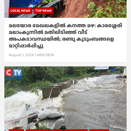
LOCAL NEWS
TOP NEWS
മലയോര മേഖലകളിൽ കനത്ത മഴ: കാരശ്ശേരി
മലാംകുന്നിൽ മതിലിടിഞ്ഞ് വീട്
അപകടാവസ്ഥയിൽ; രണ്ടു കുടുംബങ്ങളെ
മാറ്റിപ്പാർപ്പിച്ചു
August 1, 2026
WEB DESK