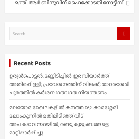
മന്ത്രി ആർ ബിന്ദുവിന് ഹൈക്കോടതി നോട്ടീസ്
S
e
a
r
Recent Posts
c
h
ഉരുൾപൊട്ടൽ, മണ്ണിടിച്ചിൽ, ഇരമ്പിയാര്‍ത്ത്
അതിരപ്പിള്ളി; പ്രവേശനത്തിന് വിലക്ക്; താമരശേരി
ചുരത്തില്‍ കര്‍ശന ഗതാഗത നിയന്ത്രണം
മലയോര മേഖലകളിൽ കനത്ത മഴ: കാരശ്ശേരി
മലാംകുന്നിൽ മതിലിടിഞ്ഞ് വീട്
അപകടാവസ്ഥയിൽ; രണ്ടു കുടുംബങ്ങളെ
മാറ്റിപ്പാർപ്പിച്ചു