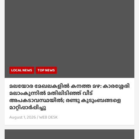
LOCAL NEWS
TOP NEWS
മലയോര മേഖലകളിൽ കനത്ത മഴ: കാരശ്ശേരി
മലാംകുന്നിൽ മതിലിടിഞ്ഞ് വീട്
അപകടാവസ്ഥയിൽ; രണ്ടു കുടുംബങ്ങളെ
മാറ്റിപ്പാർപ്പിച്ചു
August 1, 2026
WEB DESK