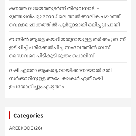
കനത്ത മഴയെത്തുടർന്ന് തിരുവമ്പാടി –
മുത്തപ്പൻപുഴ റോഡിലെ താൽക്കാലിക ചപ്പാത്ത്
വെള്ളപ്പൊക്കത്തിൽ പൂർണ്ണമായി ഒലിച്ചുപോയി
ബസിൽ ആളെ കയറ്റിയതുമായുള്ള തർക്കം ; ബസ്
ഇടിപ്പിച്ച് പരിക്കേൽപിച്ച സംഭവത്തിൽ ബസ്
ഡ്രൈവറെ പിടികൂടി മുക്കം പൊലീസ്
മഷി ഏതോ ആകട്ടെ, വായിക്കാനായാൽ മതി​
സർക്കാറിനുള്ള അപേക്ഷകൾ ഏത് മഷി
ഉപയോഗിച്ചും എഴുതാം
Categories
AREEKODE
(26)