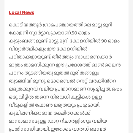
Local News
കൊടിയത്തൂർ ഗ്രാമപഞ്ചായത്തിലെ മാട്ടു മുറി
കോളനി സ്മാർട്ടാവുകയാണ്.50 ഓളം
കുടുംബങ്ങളുണ്ട് മാട്ടു മുറി കോളനിയിൽ.90 ഓളം
വിദ്യാർത്ഥികളും ഈ കോളനിയിൽ
പഠിതാക്കളായുണ്ട്. തീർത്തും സാധാരണക്കാർ
മാത്രം താമസിക്കുന്ന ഈ പ്രദേശത്ത് ഓൺലൈൻ
പഠനം തുടങ്ങിയതു മുതൽ ദുരിതങ്ങളും
തുടങ്ങിയിരുന്നു. മൊബൈൽ നെറ്റ് വർക്കിൻ്റെ
ലഭ്യതക്കുറവ് വലിയ പ്രയാസമാണ് സൃഷ്ടിച്ചത്. ഒപ്പം
ഒരു വീട്ടിൽ തന്നെ നിരവധി കുട്ടികൾ ഉള്ള
വീടുകളിൽ ഫോൺ ലഭ്യതയും പ്രശ്നമായി.
കൂലിപ്പണിക്കാരായ രക്ഷിതാക്കൾക്ക്
മാസാമാസമുള്ള ഡാറ്റ റീചാർജിംഗും വലിയ
പ്രതിസന്ധിയായി. ഇതോടെ വാർഡ് മെമ്പർ