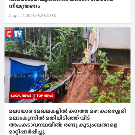
നിയന്ത്രണം
August 1, 2026
WEB DESK
LOCAL NEWS
TOP NEWS
മലയോര മേഖലകളിൽ കനത്ത മഴ: കാരശ്ശേരി
മലാംകുന്നിൽ മതിലിടിഞ്ഞ് വീട്
അപകടാവസ്ഥയിൽ; രണ്ടു കുടുംബങ്ങളെ
മാറ്റിപ്പാർപ്പിച്ചു