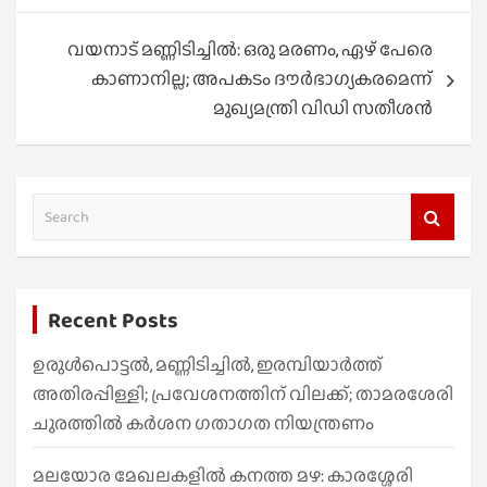
വയനാട് മണ്ണിടിച്ചിൽ: ഒരു മരണം, ഏഴ് പേരെ
കാണാനില്ല; അപകടം ദൗർഭാ​ഗ്യകരമെന്ന്
മുഖ്യമന്ത്രി വിഡി സതീശൻ
S
e
a
r
Recent Posts
c
h
ഉരുൾപൊട്ടൽ, മണ്ണിടിച്ചിൽ, ഇരമ്പിയാര്‍ത്ത്
അതിരപ്പിള്ളി; പ്രവേശനത്തിന് വിലക്ക്; താമരശേരി
ചുരത്തില്‍ കര്‍ശന ഗതാഗത നിയന്ത്രണം
മലയോര മേഖലകളിൽ കനത്ത മഴ: കാരശ്ശേരി