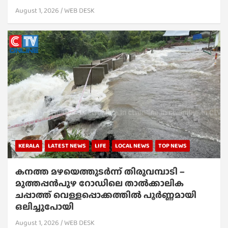
August 1, 2026
WEB DESK
KERALA
LATEST NEWS
LIFE
LOCAL NEWS
TOP NEWS
കനത്ത മഴയെത്തുടർന്ന് തിരുവമ്പാടി –
മുത്തപ്പൻപുഴ റോഡിലെ താൽക്കാലിക
ചപ്പാത്ത് വെള്ളപ്പൊക്കത്തിൽ പൂർണ്ണമായി
ഒലിച്ചുപോയി
August 1, 2026
WEB DESK