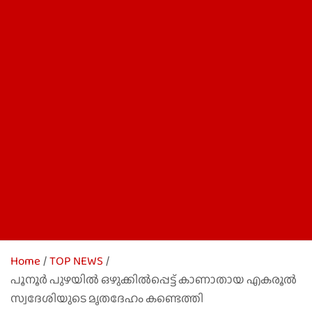
Home
TOP NEWS
പൂനൂർ പുഴയിൽ ഒഴുക്കിൽപ്പെട്ട് കാണാതായ എകരൂൽ
സ്വദേശിയുടെ മൃതദേഹം കണ്ടെത്തി