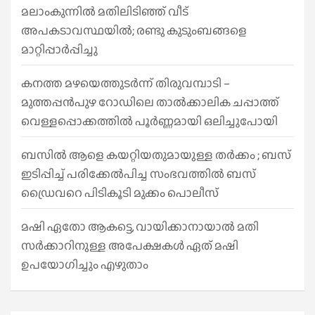
മലാംകുന്നിൽ മതിലിടിഞ്ഞ് വീട്
അപകടാവസ്ഥയിൽ; രണ്ടു കുടുംബങ്ങളെ
മാറ്റിപ്പാർപ്പിച്ചു
കനത്ത മഴയെത്തുടർന്ന് തിരുവമ്പാടി –
മുത്തപ്പൻപുഴ റോഡിലെ താൽക്കാലിക ചപ്പാത്ത്
വെള്ളപ്പൊക്കത്തിൽ പൂർണ്ണമായി ഒലിച്ചുപോയി
ബസിൽ ആളെ കയറ്റിയതുമായുള്ള തർക്കം ; ബസ്
ഇടിപ്പിച്ച് പരിക്കേൽപിച്ച സംഭവത്തിൽ ബസ്
ഡ്രൈവറെ പിടികൂടി മുക്കം പൊലീസ്
മഷി ഏതോ ആകട്ടെ, വായിക്കാനായാൽ മതി​
സർക്കാറിനുള്ള അപേക്ഷകൾ ഏത് മഷി
ഉപയോഗിച്ചും എഴുതാം