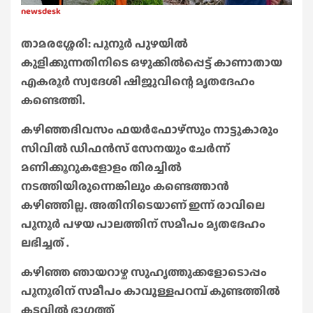
newsdesk
താമരശ്ശേരി: പൂനൂർ പുഴയിൽ
കുളിക്കുന്നതിനിടെ ഒഴുക്കിൽപ്പെട്ട് കാണാതായ
എകരൂർ സ്വദേശി ഷിജുവിന്റെ മൃതദേഹം
കണ്ടെത്തി.
കഴിഞ്ഞദിവസം ഫയർഫോഴ്സും നാട്ടുകാരും
സിവിൽ ഡിഫൻസ് സേനയും ചേർന്ന്
മണിക്കൂറുകളോളം തിരച്ചിൽ
നടത്തിയിരുന്നെങ്കിലും കണ്ടെത്താൻ
കഴിഞ്ഞില്ല. അതിനിടെയാണ് ഇന്ന് രാവിലെ
പൂനൂർ പഴയ പാലത്തിന് സമീപം മൃതദേഹം
ലഭിച്ചത് .
കഴിഞ്ഞ ഞായറാഴ്ച സുഹൃത്തുക്കളോടൊപ്പം
പൂനൂരിന് സമീപം കാവുള്ളപറമ്പ് കുണ്ടത്തിൽ
കടവിൽ ഭാഗത്ത്