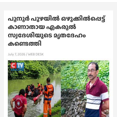
പൂനൂർ പുഴയിൽ ഒഴുക്കിൽപ്പെട്ട്
കാണാതായ എകരൂൽ
സ്വദേശിയുടെ മൃതദേഹം
കണ്ടെത്തി
July 7, 2026
WEB DESK