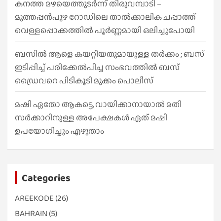
കനത്ത മഴയെത്തുടർന്ന് തിരുവമ്പാടി –
മുത്തപ്പൻപുഴ റോഡിലെ താൽക്കാലിക ചപ്പാത്ത്
വെള്ളപ്പൊക്കത്തിൽ പൂർണ്ണമായി ഒലിച്ചുപോയി
ബസിൽ ആളെ കയറ്റിയതുമായുള്ള തർക്കം ; ബസ്
ഇടിപ്പിച്ച് പരിക്കേൽപിച്ച സംഭവത്തിൽ ബസ്
ഡ്രൈവറെ പിടികൂടി മുക്കം പൊലീസ്
മഷി ഏതോ ആകട്ടെ, വായിക്കാനായാൽ മതി​
സർക്കാറിനുള്ള അപേക്ഷകൾ ഏത് മഷി
ഉപയോഗിച്ചും എഴുതാം
Categories
AREEKODE
(26)
BAHRAIN
(5)