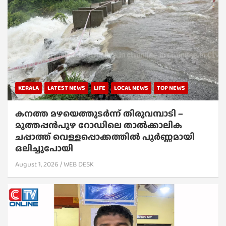
KERALA
LATEST NEWS
LIFE
LOCAL NEWS
TOP NEWS
കനത്ത മഴയെത്തുടർന്ന് തിരുവമ്പാടി –
മുത്തപ്പൻപുഴ റോഡിലെ താൽക്കാലിക
ചപ്പാത്ത് വെള്ളപ്പൊക്കത്തിൽ പൂർണ്ണമായി
ഒലിച്ചുപോയി
August 1, 2026
WEB DESK