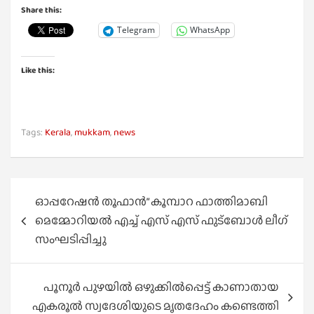
Share this:
Telegram
WhatsApp
Like this:
Tags:
Kerala
,
mukkam
,
news
Post
ഓപ്പറേഷൻ തൂഫാൻ” കൂമ്പാറ ഫാത്തിമാബി
navigation
മെമ്മോറിയൽ എച്ച് എസ് എസ് ഫുട്ബോൾ ലീഗ്
സംഘടിപ്പിച്ചു
പൂനൂർ പുഴയിൽ ഒഴുക്കിൽപ്പെട്ട് കാണാതായ
എകരൂൽ സ്വദേശിയുടെ മൃതദേഹം കണ്ടെത്തി