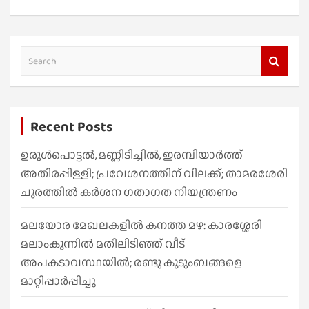
S
e
a
r
Recent Posts
c
h
ഉരുൾപൊട്ടൽ, മണ്ണിടിച്ചിൽ, ഇരമ്പിയാര്‍ത്ത്
അതിരപ്പിള്ളി; പ്രവേശനത്തിന് വിലക്ക്; താമരശേരി
ചുരത്തില്‍ കര്‍ശന ഗതാഗത നിയന്ത്രണം
മലയോര മേഖലകളിൽ കനത്ത മഴ: കാരശ്ശേരി
മലാംകുന്നിൽ മതിലിടിഞ്ഞ് വീട്
അപകടാവസ്ഥയിൽ; രണ്ടു കുടുംബങ്ങളെ
മാറ്റിപ്പാർപ്പിച്ചു