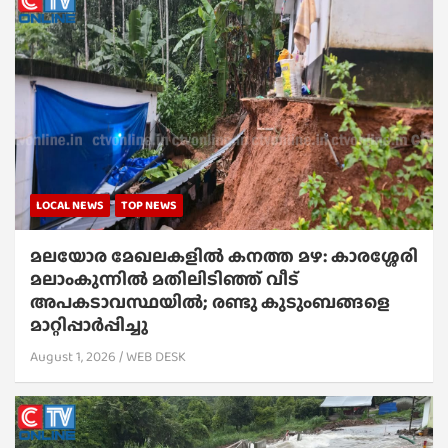
LOCAL NEWS
TOP NEWS
മലയോര മേഖലകളിൽ കനത്ത മഴ: കാരശ്ശേരി
മലാംകുന്നിൽ മതിലിടിഞ്ഞ് വീട്
അപകടാവസ്ഥയിൽ; രണ്ടു കുടുംബങ്ങളെ
മാറ്റിപ്പാർപ്പിച്ചു
August 1, 2026
WEB DESK