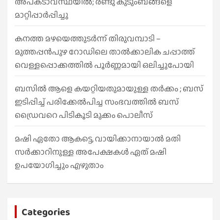
അപകടാവസ്ഥയിൽ; രണ്ടു കുടുംബങ്ങളെ
മാറ്റിപ്പാർപ്പിച്ചു
കനത്ത മഴയെത്തുടർന്ന് തിരുവമ്പാടി –
മുത്തപ്പൻപുഴ റോഡിലെ താൽക്കാലിക ചപ്പാത്ത്
വെള്ളപ്പൊക്കത്തിൽ പൂർണ്ണമായി ഒലിച്ചുപോയി
ബസിൽ ആളെ കയറ്റിയതുമായുള്ള തർക്കം ; ബസ്
ഇടിപ്പിച്ച് പരിക്കേൽപിച്ച സംഭവത്തിൽ ബസ്
ഡ്രൈവറെ പിടികൂടി മുക്കം പൊലീസ്
മഷി ഏതോ ആകട്ടെ, വായിക്കാനായാൽ മതി​
സർക്കാറിനുള്ള അപേക്ഷകൾ ഏത് മഷി
ഉപയോഗിച്ചും എഴുതാം
Categories