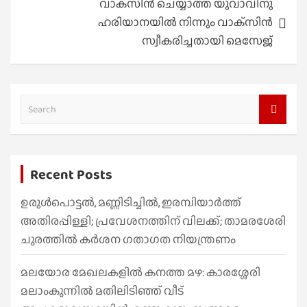
വാക്‌സിൻ ചെയ്യാത്ത യുവാവിനു
ഹരിയാനയിൽ നിന്നും വാക്‌സിൻ
സ്വീകരിച്ചതായി മെസേജ്
S
e
a
r
Recent Posts
c
h
ഉരുൾപൊട്ടൽ, മണ്ണിടിച്ചിൽ, ഇരമ്പിയാര്‍ത്ത്
അതിരപ്പിള്ളി; പ്രവേശനത്തിന് വിലക്ക്; താമരശേരി
ചുരത്തില്‍ കര്‍ശന ഗതാഗത നിയന്ത്രണം
മലയോര മേഖലകളിൽ കനത്ത മഴ: കാരശ്ശേരി
മലാംകുന്നിൽ മതിലിടിഞ്ഞ് വീട്