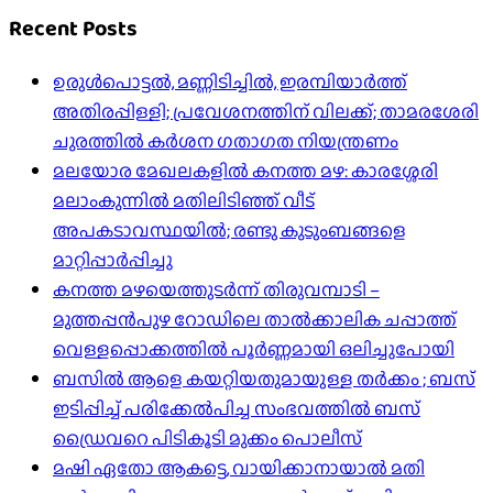
Recent Posts
ഉരുൾപൊട്ടൽ, മണ്ണിടിച്ചിൽ, ഇരമ്പിയാര്‍ത്ത്
അതിരപ്പിള്ളി; പ്രവേശനത്തിന് വിലക്ക്; താമരശേരി
ചുരത്തില്‍ കര്‍ശന ഗതാഗത നിയന്ത്രണം
മലയോര മേഖലകളിൽ കനത്ത മഴ: കാരശ്ശേരി
മലാംകുന്നിൽ മതിലിടിഞ്ഞ് വീട്
അപകടാവസ്ഥയിൽ; രണ്ടു കുടുംബങ്ങളെ
മാറ്റിപ്പാർപ്പിച്ചു
കനത്ത മഴയെത്തുടർന്ന് തിരുവമ്പാടി –
മുത്തപ്പൻപുഴ റോഡിലെ താൽക്കാലിക ചപ്പാത്ത്
വെള്ളപ്പൊക്കത്തിൽ പൂർണ്ണമായി ഒലിച്ചുപോയി
ബസിൽ ആളെ കയറ്റിയതുമായുള്ള തർക്കം ; ബസ്
ഇടിപ്പിച്ച് പരിക്കേൽപിച്ച സംഭവത്തിൽ ബസ്
ഡ്രൈവറെ പിടികൂടി മുക്കം പൊലീസ്
മഷി ഏതോ ആകട്ടെ, വായിക്കാനായാൽ മതി​