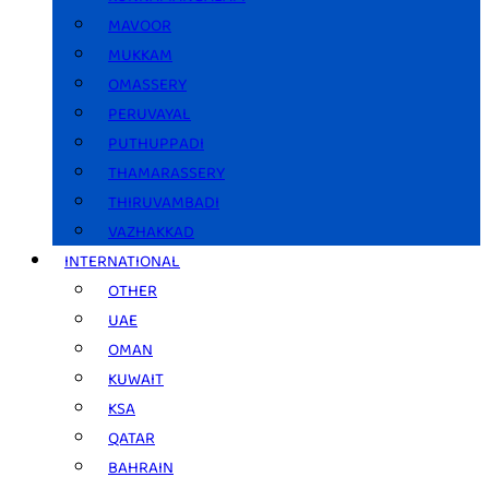
MAVOOR
MUKKAM
OMASSERY
PERUVAYAL
PUTHUPPADI
THAMARASSERY
THIRUVAMBADI
VAZHAKKAD
INTERNATIONAL
OTHER
UAE
OMAN
KUWAIT
KSA
QATAR
BAHRAIN