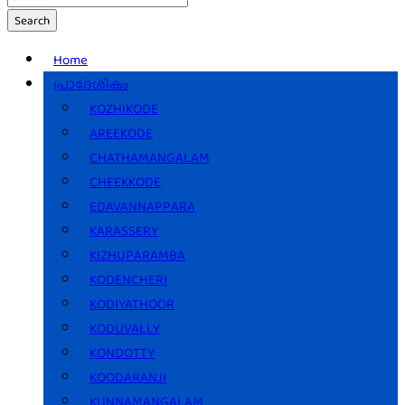
Search
Home
പ്രാദേശികം
KOZHIKODE
AREEKODE
CHATHAMANGALAM
CHEEKKODE
EDAVANNAPPARA
KARASSERY
KIZHUPARAMBA
KODENCHERI
KODIYATHOOR
KODUVALLY
KONDOTTY
KOODARANJI
KUNNAMANGALAM