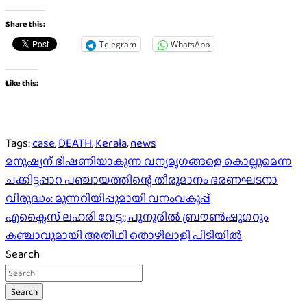
Share this:
Telegram
WhatsApp
Like this:
Tags:
case
,
DEATH
,
Kerala
,
news
Post
മനുഷ്യന് ഭീഷണിയാകുന്ന വന്യമൃഗങ്ങളെ കൊല്ലുമെന്ന
ചക്കിട്ടപ്പാറ പഞ്ചായത്തിന്റെ തീരുമാനം ഭരണഘടനാ
navigation
വിരുദ്ധം: മുന്നറിയിപ്പുമായി വനംവകുപ്പ്
എക്സൈസ് ലഹരി വേട്ട;; പൂനൂരിൽ ബ്രൗൺഷുഗറും
കഞ്ചാവുമായി അതിഥി തൊഴിലാളി പിടിയിൽ
Search
Search