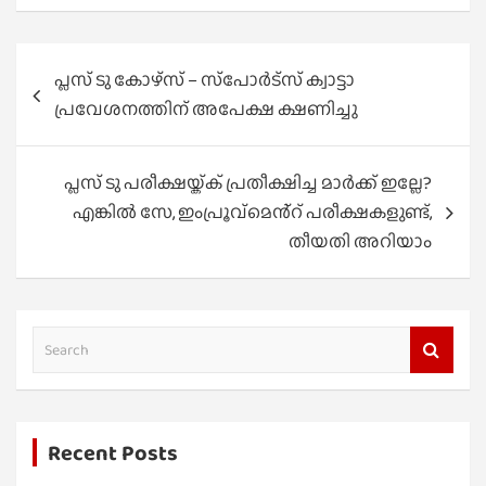
Post
പ്ലസ് ടു കോഴ്‌സ് – സ്‌പോര്‍ട്സ് ക്വാട്ടാ
navigation
പ്രവേശനത്തിന് അപേക്ഷ ക്ഷണിച്ചു
പ്ലസ് ടു പരീക്ഷയ്ക്ക് പ്രതീക്ഷിച്ച മാർക്ക് ഇല്ലേ?
എങ്കിൽ സേ, ഇംപ്രൂവ്മെൻ്റ് പരീക്ഷകളുണ്ട്,
തീയതി അറിയാം
S
e
a
r
Recent Posts
c