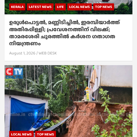
KERALA
LATEST NEWS
LIFE
LOCAL NEWS
TOP NEWS
ഉരുൾപൊട്ടൽ, മണ്ണിടിച്ചിൽ, ഇരമ്പിയാര്‍ത്ത്
അതിരപ്പിള്ളി; പ്രവേശനത്തിന് വിലക്ക്;
താമരശേരി ചുരത്തില്‍ കര്‍ശന ഗതാഗത
നിയന്ത്രണം
August 1, 2026
WEB DESK
LOCAL NEWS
TOP NEWS