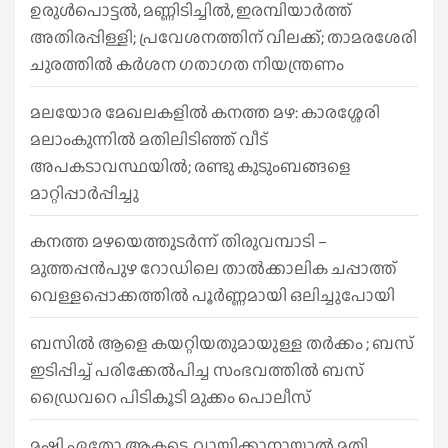
h
ഉരുൾപൊട്ടൽ, മണ്ണിടിച്ചിൽ, ഇരമ്പിയാര്‍ത്ത്
അതിരപ്പിള്ളി; പ്രവേശനത്തിന് വിലക്ക്; താമരശേരി
ചുരത്തില്‍ കര്‍ശന ഗതാഗത നിയന്ത്രണം
മലയോര മേഖലകളിൽ കനത്ത മഴ: കാരശ്ശേരി
മലാംകുന്നിൽ മതിലിടിഞ്ഞ് വീട്
അപകടാവസ്ഥയിൽ; രണ്ടു കുടുംബങ്ങളെ
മാറ്റിപ്പാർപ്പിച്ചു
കനത്ത മഴയെത്തുടർന്ന് തിരുവമ്പാടി –
മുത്തപ്പൻപുഴ റോഡിലെ താൽക്കാലിക ചപ്പാത്ത്
വെള്ളപ്പൊക്കത്തിൽ പൂർണ്ണമായി ഒലിച്ചുപോയി
ബസിൽ ആളെ കയറ്റിയതുമായുള്ള തർക്കം ; ബസ്
ഇടിപ്പിച്ച് പരിക്കേൽപിച്ച സംഭവത്തിൽ ബസ്
ഡ്രൈവറെ പിടികൂടി മുക്കം പൊലീസ്
മഷി ഏതോ ആകട്ടെ, വായിക്കാനായാൽ മതി​