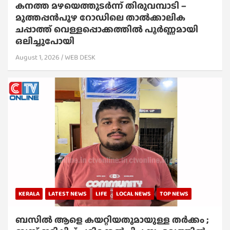
കനത്ത മഴയെത്തുടർന്ന് തിരുവമ്പാടി –
മുത്തപ്പൻപുഴ റോഡിലെ താൽക്കാലിക
ചപ്പാത്ത് വെള്ളപ്പൊക്കത്തിൽ പൂർണ്ണമായി
ഒലിച്ചുപോയി
August 1, 2026
WEB DESK
KERALA
LATEST NEWS
LIFE
LOCAL NEWS
TOP NEWS
ബസിൽ ആളെ കയറ്റിയതുമായുള്ള തർക്കം ;