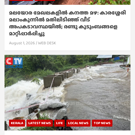
മലയോര മേഖലകളിൽ കനത്ത മഴ: കാരശ്ശേരി
മലാംകുന്നിൽ മതിലിടിഞ്ഞ് വീട്
അപകടാവസ്ഥയിൽ; രണ്ടു കുടുംബങ്ങളെ
മാറ്റിപ്പാർപ്പിച്ചു
August 1, 2026
WEB DESK
KERALA
LATEST NEWS
LIFE
LOCAL NEWS
TOP NEWS