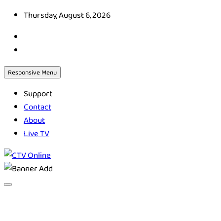
Skip
Thursday, August 6, 2026
to
content
Responsive Menu
Support
Contact
About
Live TV
CTV Online