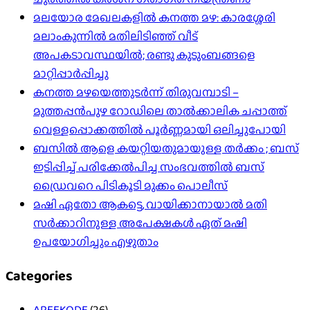
മലയോര മേഖലകളിൽ കനത്ത മഴ: കാരശ്ശേരി
മലാംകുന്നിൽ മതിലിടിഞ്ഞ് വീട്
അപകടാവസ്ഥയിൽ; രണ്ടു കുടുംബങ്ങളെ
മാറ്റിപ്പാർപ്പിച്ചു
കനത്ത മഴയെത്തുടർന്ന് തിരുവമ്പാടി –
മുത്തപ്പൻപുഴ റോഡിലെ താൽക്കാലിക ചപ്പാത്ത്
വെള്ളപ്പൊക്കത്തിൽ പൂർണ്ണമായി ഒലിച്ചുപോയി
ബസിൽ ആളെ കയറ്റിയതുമായുള്ള തർക്കം ; ബസ്
ഇടിപ്പിച്ച് പരിക്കേൽപിച്ച സംഭവത്തിൽ ബസ്
ഡ്രൈവറെ പിടികൂടി മുക്കം പൊലീസ്
മഷി ഏതോ ആകട്ടെ, വായിക്കാനായാൽ മതി​
സർക്കാറിനുള്ള അപേക്ഷകൾ ഏത് മഷി
ഉപയോഗിച്ചും എഴുതാം
Categories
AREEKODE
(26)