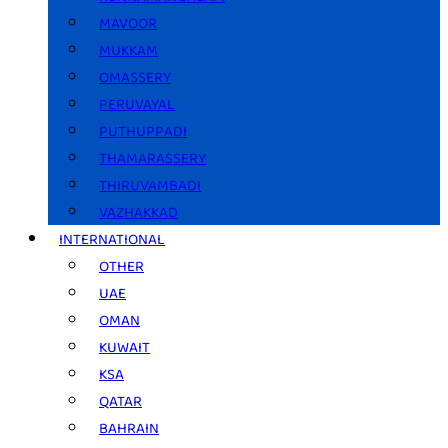
MAVOOR
MUKKAM
OMASSERY
PERUVAYAL
PUTHUPPADI
THAMARASSERY
THIRUVAMBADI
VAZHAKKAD
INTERNATIONAL
OTHER
UAE
OMAN
KUWAIT
KSA
QATAR
BAHRAIN