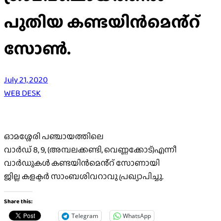
പുതിയ കണ്ടയിൻമെൻ്റ്
സോൺ.
July 21, 2020
WEB DESK
ഓമശ്ശേരി പഞ്ചായത്തിലെ
വാർഡ് 8, 9, (അമ്പലക്കണ്ടി, വെണ്ണക്കോട്)എന്നീ
വാർഡുകൾ കണ്ടയിൻമെൻ്റ് സോണായി
ജില്ല കളക്ടർ സാംബശിവറാവു പ്രഖ്യാപിച്ചു.
Share this:
Telegram
WhatsApp