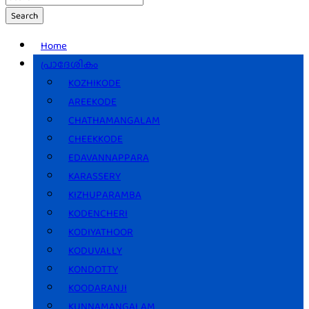
Search
Home
പ്രാദേശികം
KOZHIKODE
AREEKODE
CHATHAMANGALAM
CHEEKKODE
EDAVANNAPPARA
KARASSERY
KIZHUPARAMBA
KODENCHERI
KODIYATHOOR
KODUVALLY
KONDOTTY
KOODARANJI
KUNNAMANGALAM