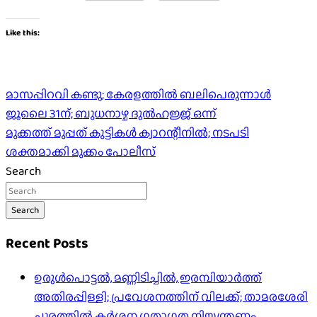
Like this:
Post
മാസപ്പിറവി കണ്ടു; കേരളത്തിൽ ബലിപെരുന്നാൾ
ജൂലൈ 31ന്; ബുധനാഴ്ച ദുല്‍ഹജ്ജ് ഒന്ന്
navigation
മുക്കത്ത് മുപ്പത് കുട്ടികൾ ക്വാറന്റീനിൽ; നടപടി
ശക്തമാക്കി മുക്കം പോലീസ്
Search
Search
Recent Posts
ഉരുൾപൊട്ടൽ, മണ്ണിടിച്ചിൽ, ഇരമ്പിയാര്‍ത്ത്
അതിരപ്പിള്ളി; പ്രവേശനത്തിന് വിലക്ക്; താമരശേരി
ചുരത്തില്‍ കര്‍ശന ഗതാഗത നിയന്ത്രണം