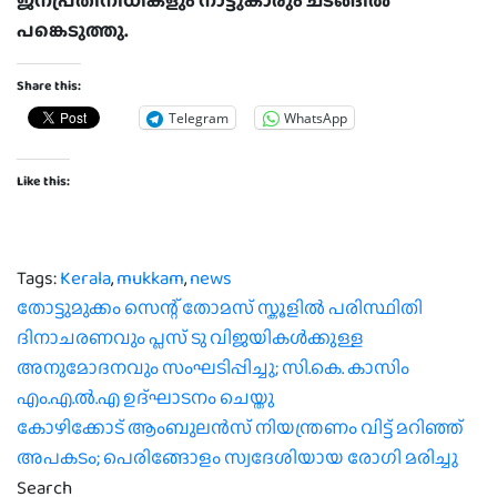
ജനപ്രതിനിധികളും നാട്ടുകാരും ചടങ്ങിൽ
പങ്കെടുത്തു.
Share this:
Telegram
WhatsApp
Like this:
Tags:
Kerala
,
mukkam
,
news
Post
തോട്ടുമുക്കം സെന്റ് തോമസ് സ്കൂളിൽ പരിസ്ഥിതി
ദിനാചരണവും പ്ലസ് ടു വിജയികൾക്കുള്ള
navigation
അനുമോദനവും സംഘടിപ്പിച്ചു; സി.കെ. കാസിം
എം.എ.ൽ.എ ഉദ്ഘാടനം ചെയ്തു
കോഴിക്കോട് ആംബുലന്‍സ് നിയന്ത്രണം വിട്ട് മറിഞ്ഞ്
അപകടം; പെരിങ്ങോളം സ്വദേശിയായ രോഗി മരിച്ചു
Search