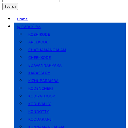
Search
Home
പ്രാദേശികം
KOZHIKODE
AREEKODE
CHATHAMANGALAM
CHEEKKODE
EDAVANNAPPARA
KARASSERY
KIZHUPARAMBA
KODENCHERI
KODIYATHOOR
KODUVALLY
KONDOTTY
KOODARANJI
KUNNAMANGALAM