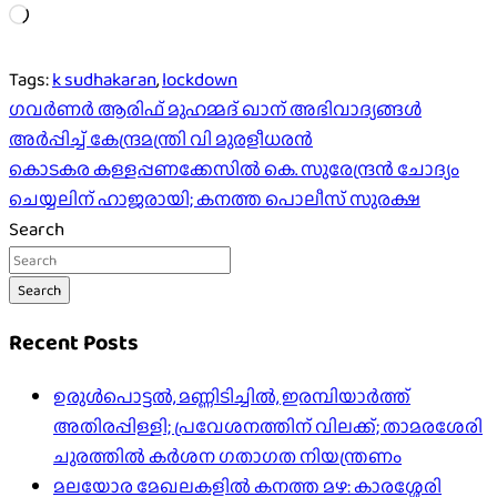
Loading…
Tags:
k sudhakaran
,
lockdown
Post
ഗവർണർ ആരിഫ് മുഹമ്മദ് ഖാന് അഭിവാദ്യങ്ങൾ
അർപ്പിച്ച് കേന്ദ്രമന്ത്രി വി മുരളീധരൻ
navigation
കൊടകര കള്ളപ്പണക്കേസില്‍ കെ. സുരേന്ദ്രന്‍ ചോദ്യം
ചെയ്യലിന് ഹാജരായി; കനത്ത പൊലീസ് സുരക്ഷ
Search
Search
Recent Posts
ഉരുൾപൊട്ടൽ, മണ്ണിടിച്ചിൽ, ഇരമ്പിയാര്‍ത്ത്
അതിരപ്പിള്ളി; പ്രവേശനത്തിന് വിലക്ക്; താമരശേരി
ചുരത്തില്‍ കര്‍ശന ഗതാഗത നിയന്ത്രണം
മലയോര മേഖലകളിൽ കനത്ത മഴ: കാരശ്ശേരി