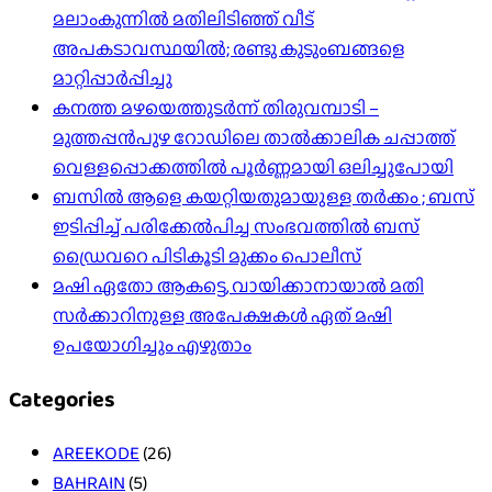
മലാംകുന്നിൽ മതിലിടിഞ്ഞ് വീട്
അപകടാവസ്ഥയിൽ; രണ്ടു കുടുംബങ്ങളെ
മാറ്റിപ്പാർപ്പിച്ചു
കനത്ത മഴയെത്തുടർന്ന് തിരുവമ്പാടി –
മുത്തപ്പൻപുഴ റോഡിലെ താൽക്കാലിക ചപ്പാത്ത്
വെള്ളപ്പൊക്കത്തിൽ പൂർണ്ണമായി ഒലിച്ചുപോയി
ബസിൽ ആളെ കയറ്റിയതുമായുള്ള തർക്കം ; ബസ്
ഇടിപ്പിച്ച് പരിക്കേൽപിച്ച സംഭവത്തിൽ ബസ്
ഡ്രൈവറെ പിടികൂടി മുക്കം പൊലീസ്
മഷി ഏതോ ആകട്ടെ, വായിക്കാനായാൽ മതി​
സർക്കാറിനുള്ള അപേക്ഷകൾ ഏത് മഷി
ഉപയോഗിച്ചും എഴുതാം
Categories
AREEKODE
(26)
BAHRAIN
(5)