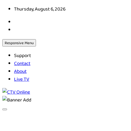
Skip
Thursday, August 6, 2026
to
content
Responsive Menu
Support
Contact
About
Live TV
CTV Online