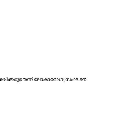
രതീക്ഷിക്കരുതെന്ന്‌ ലോകാരോഗ്യ സംഘടന