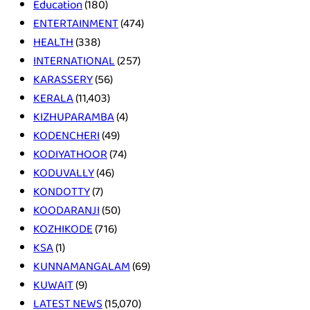
Education
(180)
ENTERTAINMENT
(474)
HEALTH
(338)
INTERNATIONAL
(257)
KARASSERY
(56)
KERALA
(11,403)
KIZHUPARAMBA
(4)
KODENCHERI
(49)
KODIYATHOOR
(74)
KODUVALLY
(46)
KONDOTTY
(7)
KOODARANJI
(50)
KOZHIKODE
(716)
KSA
(1)
KUNNAMANGALAM
(69)
KUWAIT
(9)
LATEST NEWS
(15,070)