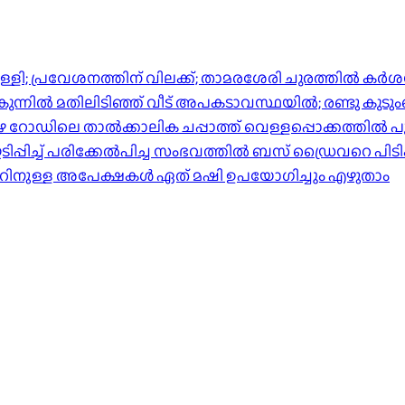
്പിള്ളി; പ്രവേശനത്തിന് വിലക്ക്; താമരശേരി ചുരത്തില്‍ ക
ിൽ മതിലിടിഞ്ഞ് വീട് അപകടാവസ്ഥയിൽ; രണ്ടു കുടുംബങ്ങള
പുഴ റോഡിലെ താൽക്കാലിക ചപ്പാത്ത് വെള്ളപ്പൊക്കത്തിൽ പ
്പിച്ച് പരിക്കേൽപിച്ച സംഭവത്തിൽ ബസ് ഡ്രൈവറെ പിടി
ാറിനുള്ള അപേക്ഷകൾ ഏത് മഷി ഉപയോഗിച്ചും എഴുതാം