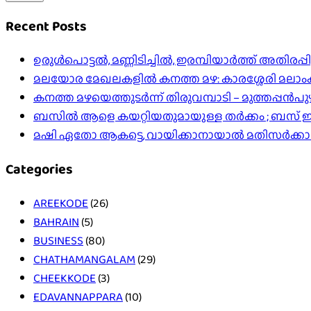
Recent Posts
ഉരുൾപൊട്ടൽ, മണ്ണിടിച്ചിൽ, ഇരമ്പിയാര്‍ത്ത് അതിരപ
മലയോര മേഖലകളിൽ കനത്ത മഴ: കാരശ്ശേരി മലാംകുന്ന
കനത്ത മഴയെത്തുടർന്ന് തിരുവമ്പാടി – മുത്തപ്പൻ
ബസിൽ ആളെ കയറ്റിയതുമായുള്ള തർക്കം ; ബസ് ഇടിപ
മഷി ഏതോ ആകട്ടെ, വായിക്കാനായാൽ മതി​സർക്ക
Categories
AREEKODE
(26)
BAHRAIN
(5)
BUSINESS
(80)
CHATHAMANGALAM
(29)
CHEEKKODE
(3)
EDAVANNAPPARA
(10)