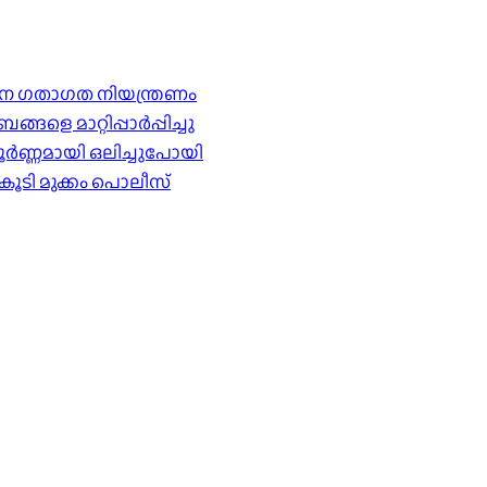
ര്‍ശന ഗതാഗത നിയന്ത്രണം
െ മാറ്റിപ്പാർപ്പിച്ചു
ൂർണ്ണമായി ഒലിച്ചുപോയി
കൂടി മുക്കം പൊലീസ്