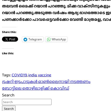
തലവൻ മൈക്ക് റയാൻ പറഞ്ഞു. മിക്ക വാക്‌സിനുകളും പരീ
റയാൻ പറഞ്ഞു.അടുത്ത വർഷം ആദ്യ ഭാഗത്തോടെ ജനങ്ങ
പണക്കാർക്കോ പാവപ്പെട്ടവർക്കോ വേണ്ടി മാത്രമല്ല, വാക
Share this:
Telegram
WhatsApp
Like this:
Tags:
COVID19
,
india
,
vaccine
Post
ട്രഷറി ഇടപാടുകള്‍ ഓണ്‍ലൈനായി നടത്തണം
ബോട്ടിലെ തൊഴിലാളിക്ക് കൊവിഡ്
navigation
Search
Search