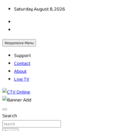
Skip
Saturday, August 8, 2026
to
content
Responsive Menu
Support
Contact
About
Live TV
CTV Online
Search