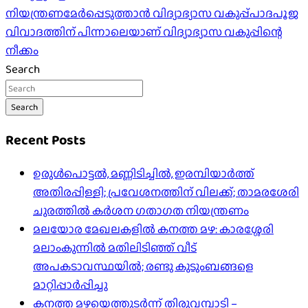
നിയന്ത്രണമേർപ്പെടുത്താൻ വിദ്യാഭ്യാസ വകുപ്പ്പാദപൂജ
വിവാദത്തിന് പിന്നാലെയാണ് വിദ്യാഭ്യാസ വകുപ്പിന്റെ
നീക്കം
Search
Search
Recent Posts
ഉരുൾപൊട്ടൽ, മണ്ണിടിച്ചിൽ, ഇരമ്പിയാര്‍ത്ത്
അതിരപ്പിള്ളി; പ്രവേശനത്തിന് വിലക്ക്; താമരശേരി
ചുരത്തില്‍ കര്‍ശന ഗതാഗത നിയന്ത്രണം
മലയോര മേഖലകളിൽ കനത്ത മഴ: കാരശ്ശേരി
മലാംകുന്നിൽ മതിലിടിഞ്ഞ് വീട്
അപകടാവസ്ഥയിൽ; രണ്ടു കുടുംബങ്ങളെ
മാറ്റിപ്പാർപ്പിച്ചു
കനത്ത മഴയെത്തുടർന്ന് തിരുവമ്പാടി –