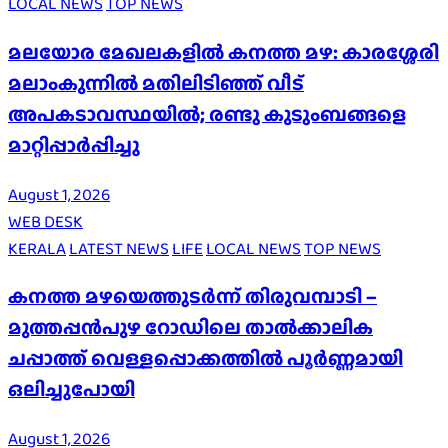
LOCAL NEWS
TOP NEWS
മലയോര മേഖലകളിൽ കനത്ത മഴ: കാരശ്ശേരി
മലാംകുന്നിൽ മതിലിടിഞ്ഞ് വീട്
അപകടാവസ്ഥയിൽ; രണ്ടു കുടുംബങ്ങളെ
മാറ്റിപ്പാർപ്പിച്ചു
August 1, 2026
WEB DESK
KERALA
LATEST NEWS
LIFE
LOCAL NEWS
TOP NEWS
കനത്ത മഴയെത്തുടർന്ന് തിരുവമ്പാടി –
മുത്തപ്പൻപുഴ റോഡിലെ താൽക്കാലിക
ചപ്പാത്ത് വെള്ളപ്പൊക്കത്തിൽ പൂർണ്ണമായി
ഒലിച്ചുപോയി
August 1, 2026