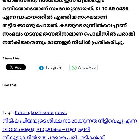
പൊലീസിന്റെ സംശയം. ഇന്ന് പുലർച്ചെ 2
മണിയോടെയാണ് സംഭവമുണ്ടായത്. KL 10 AR 0486
എന്ന വാഹനത്തിൽ എത്തിയ സംഘമാണ്
തട്ടിക്കൊണ്ടു പോയത്. കടയുടെ മുന്നിൽവെച്ചാണ്
സംഭവം നടന്നതെന്നതിനാലാണ് പൊലീസിൽ പരാതി
നൽകിയതെന്നും മാനേജർ നിധിൻ പ്രതികരിച്ചു.
Share this:
Telegram
WhatsApp
Like this:
Tags:
Kerala
,
kozhikode
,
news
Post
നിമിഷ പ്രിയയുടെ ശിക്ഷ നടപ്പാക്കുന്നത് നീട്ടിവെച്ചു എന്ന
വിവരം ആശ്വാസജനകം – മുഖ്യമന്ത്രി
navigation
സ്‌കൂളുകളിൽ മതപരമായ പരിപാടികൾക്ക്