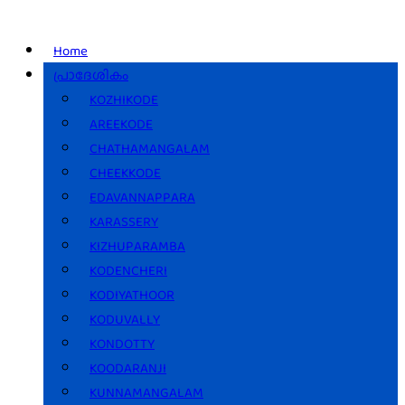
Home
പ്രാദേശികം
KOZHIKODE
AREEKODE
CHATHAMANGALAM
CHEEKKODE
EDAVANNAPPARA
KARASSERY
KIZHUPARAMBA
KODENCHERI
KODIYATHOOR
KODUVALLY
KONDOTTY
KOODARANJI
KUNNAMANGALAM