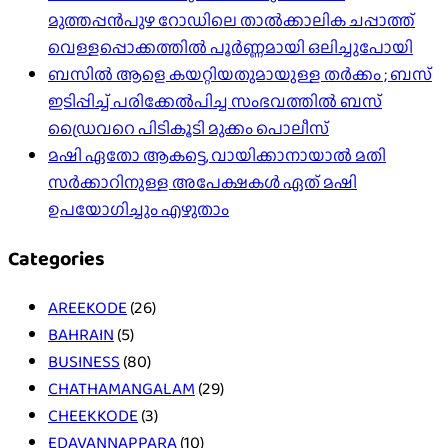
മുത്തപ്പൻപുഴ റോഡിലെ താൽക്കാലിക ചപ്പാത്ത്
വെള്ളപ്പൊക്കത്തിൽ പൂർണ്ണമായി ഒലിച്ചുപോയി
ബസിൽ ആളെ കയറ്റിയതുമായുള്ള തർക്കം ; ബസ്
ഇടിപ്പിച്ച് പരിക്കേൽപിച്ച സംഭവത്തിൽ ബസ്
ഡ്രൈവറെ പിടികൂടി മുക്കം പൊലീസ്
മഷി ഏതോ ആകട്ടെ, വായിക്കാനായാൽ മതി​
സർക്കാറിനുള്ള അപേക്ഷകൾ ഏത് മഷി
ഉപയോഗിച്ചും എഴുതാം
Categories
AREEKODE
(26)
BAHRAIN
(5)
BUSINESS
(80)
CHATHAMANGALAM
(29)
CHEEKKODE
(3)
EDAVANNAPPARA
(10)