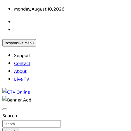
Skip
Monday, August 10, 2026
to
content
Responsive Menu
Support
Contact
About
Live TV
CTV Online
Search