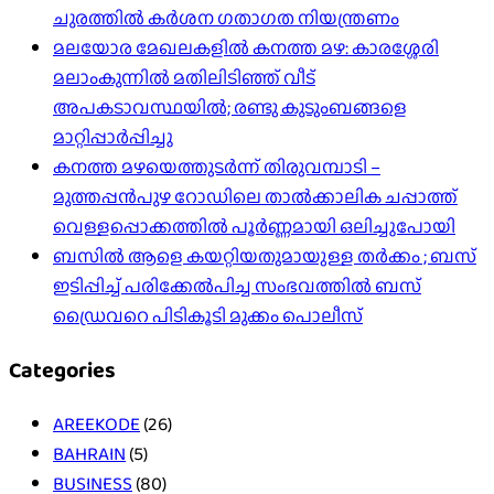
ചുരത്തില്‍ കര്‍ശന ഗതാഗത നിയന്ത്രണം
മലയോര മേഖലകളിൽ കനത്ത മഴ: കാരശ്ശേരി
മലാംകുന്നിൽ മതിലിടിഞ്ഞ് വീട്
അപകടാവസ്ഥയിൽ; രണ്ടു കുടുംബങ്ങളെ
മാറ്റിപ്പാർപ്പിച്ചു
കനത്ത മഴയെത്തുടർന്ന് തിരുവമ്പാടി –
മുത്തപ്പൻപുഴ റോഡിലെ താൽക്കാലിക ചപ്പാത്ത്
വെള്ളപ്പൊക്കത്തിൽ പൂർണ്ണമായി ഒലിച്ചുപോയി
ബസിൽ ആളെ കയറ്റിയതുമായുള്ള തർക്കം ; ബസ്
ഇടിപ്പിച്ച് പരിക്കേൽപിച്ച സംഭവത്തിൽ ബസ്
ഡ്രൈവറെ പിടികൂടി മുക്കം പൊലീസ്
Categories
AREEKODE
(26)
BAHRAIN
(5)
BUSINESS
(80)