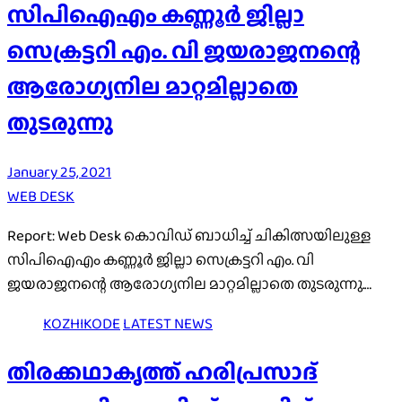
സിപിഐഎം കണ്ണൂർ ജില്ലാ
സെക്രട്ടറി എം. വി ജയരാജനന്റെ
ആരോ​ഗ്യനില മാറ്റമില്ലാതെ
തുടരുന്നു
January 25, 2021
WEB DESK
Report: Web Desk കൊവിഡ് ബാധിച്ച് ചികിത്സയിലുള്ള
സിപിഐഎം കണ്ണൂർ ജില്ലാ സെക്രട്ടറി എം. വി
ജയരാജനന്റെ ആരോ​ഗ്യനില മാറ്റമില്ലാതെ തുടരുന്നു.…
KOZHIKODE
LATEST NEWS
തിരക്കഥാകൃത്ത് ഹരിപ്രസാദ്