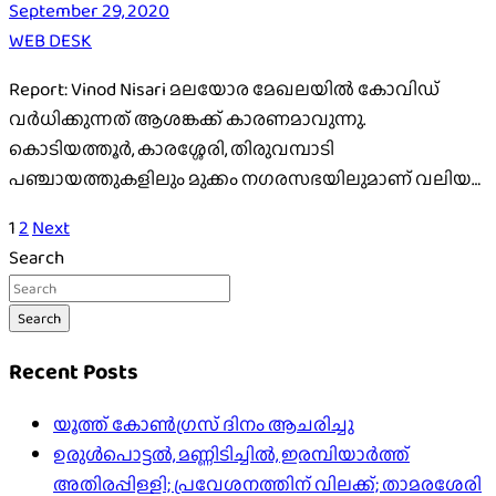
September 29, 2020
WEB DESK
Report: Vinod Nisari മലയോര മേഖലയിൽ കോവിഡ്
വർധിക്കുന്നത് ആശങ്കക്ക് കാരണമാവുന്നു.
കൊടിയത്തൂർ, കാരശ്ശേരി, തിരുവമ്പാടി
പഞ്ചായത്തുകളിലും മുക്കം നഗരസഭയിലുമാണ് വലിയ…
Posts
1
2
Next
Search
pagination
Search
Recent Posts
യൂത്ത് കോൺഗ്രസ് ദിനം ആചരിച്ചു
ഉരുൾപൊട്ടൽ, മണ്ണിടിച്ചിൽ, ഇരമ്പിയാര്‍ത്ത്
അതിരപ്പിള്ളി; പ്രവേശനത്തിന് വിലക്ക്; താമരശേരി