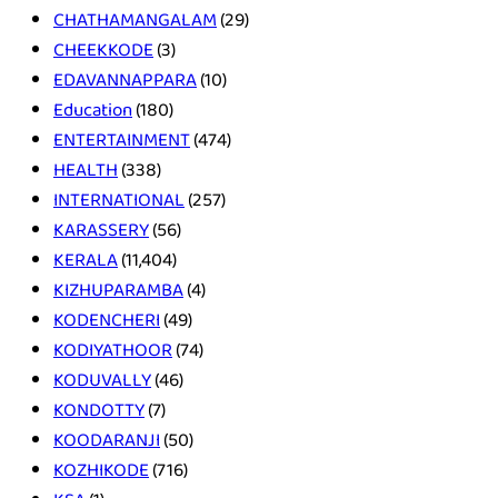
CHATHAMANGALAM
(29)
CHEEKKODE
(3)
EDAVANNAPPARA
(10)
Education
(180)
ENTERTAINMENT
(474)
HEALTH
(338)
INTERNATIONAL
(257)
KARASSERY
(56)
KERALA
(11,404)
KIZHUPARAMBA
(4)
KODENCHERI
(49)
KODIYATHOOR
(74)
KODUVALLY
(46)
KONDOTTY
(7)
KOODARANJI
(50)
KOZHIKODE
(716)