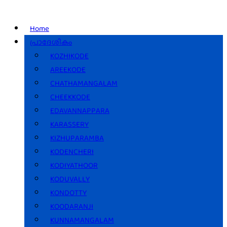
Home
പ്രാദേശികം
KOZHIKODE
AREEKODE
CHATHAMANGALAM
CHEEKKODE
EDAVANNAPPARA
KARASSERY
KIZHUPARAMBA
KODENCHERI
KODIYATHOOR
KODUVALLY
KONDOTTY
KOODARANJI
KUNNAMANGALAM