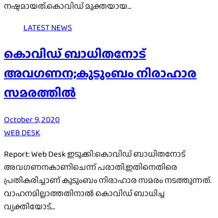
നഷ്ടമായത്.കൊവിഡ് മുക്തയായ…
LATEST NEWS
കൊവിഡ് ബാധിതനോട്
അവഗണന;കുടുംബം നിരാഹാര
സമരത്തിൽ
October 9, 2020
WEB DESK
Report: Web Desk ഇടുക്കി:കൊവിഡ് ബാധിതനോട്
അവഗണനകാണിചെന്ന് പരാതി.ഇതിനെതിരെ
പ്രതികരിച്ചാണ് കുടുംബം നിരാഹാര സമരം നടത്തുന്നത്.
വാഹനമില്ലാത്തതിനാൽ കൊവിഡ് ബാധിച്ച
വ്യക്തിയോട്…